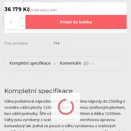
36 179 Kč
29 900 Kč
bez DPH
Přidat do košíku
Číslo produktu:
716
Kompletní specifikace
Komentáře
0
Kompletní specifikace
Váha podlahová nájezdová snížená se dvěma nájezdy do 2500kg o
rozměru vážní plochy 1200x1200mm, tvořenou slzičkovým plechem,
bez vážní jednotky. Šíře vážní plochy je 1200mm a délka 1200mm.
Váhy jsou vyrobeny z ocelových profilů s povrchovou úpravou
komaxitový lak. Jedná se pouze o váhu vyrobenou z ocelových