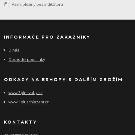
Vážní plošiny bez indikátoru
INFORMACE PRO ZÁKAZNÍKY
O nás
Obchodní podmínky
ODKAZY NA ESHOPY S DALŠÍM ZBOŽÍM
www.3plusvahy.cz
www.3pluschlazeni.cz
KONTAKTY
3plus interier, s.r.o.