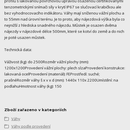
profilů s lakovanou povrchovou úpravou osazenou certifikovanými
tenzometrickýmí snímači síly v krytí IP67 se slučovací krabičkou ale
bez vyhodnocovacího indikátoru. Váhy mají sníženou vážní plochu a
to 55mm nad úrovní terénu. Je to proto, aby nájezdová výška byla co
nejnižší z hlediska snadného nájezdu. Můstek je osazen dvěma
nájezdy v nájezdové délce 500mm, které se kotví do země a do nich
je poté usazen můstek.
Technická data:
Váživost (kg): do 2500Rozměr vážní plochy (mm):
1200x1200Provedení vážní plochy: plech slzaProvedení konstrukce:
lakovaná ocelProvedení (materiál): FEProstředí: suché;
prašnéRozměr váhy š x v x d (mm): 1440x 110x 2200Umístění: na
podlahuHmotnost váhy (kg): 150
Zboží zařazeno v kategoriích
Váhy
Váhy podle provedení