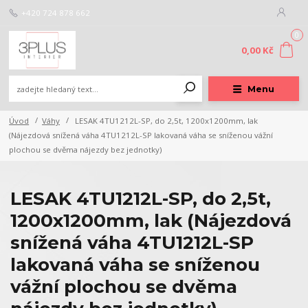
+420 724 878 662
0
0,00 Kč
Menu
Úvod
Váhy
LESAK 4TU1212L-SP, do 2,5t, 1200x1200mm, lak
(Nájezdová snížená váha 4TU1212L-SP lakovaná váha se sníženou vážní
plochou se dvěma nájezdy bez jednotky)
LESAK 4TU1212L-SP, do 2,5t,
1200x1200mm, lak (Nájezdová
snížená váha 4TU1212L-SP
lakovaná váha se sníženou
vážní plochou se dvěma