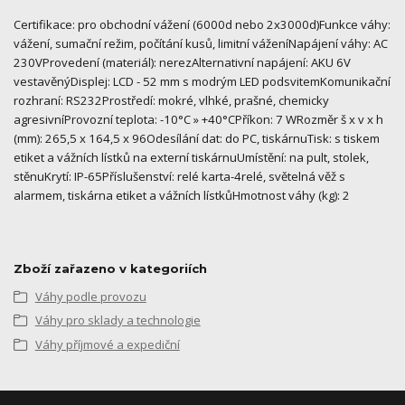
Certifikace: pro obchodní vážení (6000d nebo 2x3000d)Funkce váhy:
vážení, sumační režim, počítání kusů, limitní váženíNapájení váhy: AC
230VProvedení (materiál): nerezAlternativní napájení: AKU 6V
vestavěnýDisplej: LCD - 52 mm s modrým LED podsvitemKomunikační
rozhraní: RS232Prostředí: mokré, vlhké, prašné, chemicky
agresivníProvozní teplota: -10°C » +40°CPříkon: 7 WRozměr š x v x h
(mm): 265,5 x 164,5 x 96Odesílání dat: do PC, tiskárnuTisk: s tiskem
etiket a vážních lístků na externí tiskárnuUmístění: na pult, stolek,
stěnuKrytí: IP-65Příslušenství: relé karta-4relé, světelná věž s
alarmem, tiskárna etiket a vážních lístkůHmotnost váhy (kg): 2
Zboží zařazeno v kategoriích
Váhy podle provozu
Váhy pro sklady a technologie
Váhy příjmové a expediční