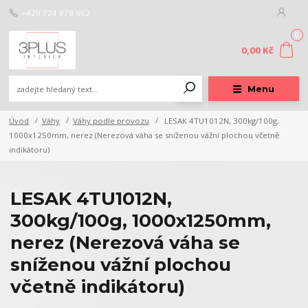
+420 724 878 662
0
0,00 Kč
Menu
Úvod
Váhy
Váhy podle provozu
LESAK 4TU1012N, 300kg/100g,
1000x1250mm, nerez (Nerezová váha se sníženou vážní plochou včetně
indikátoru)
LESAK 4TU1012N,
300kg/100g, 1000x1250mm,
nerez (Nerezová váha se
sníženou vážní plochou
včetně indikátoru)