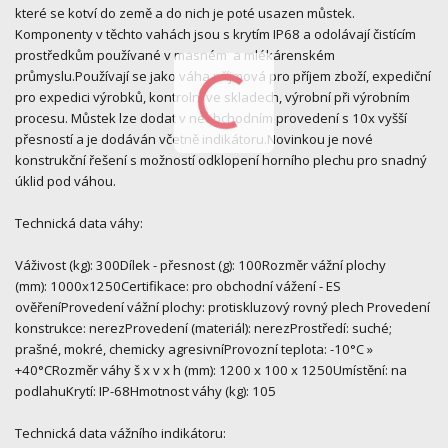
které se kotví do země a do nich je poté usazen můstek.
Komponenty v těchto vahách jsou s krytím IP68 a odolávají čistícím
prostředkům používané v masném a mlékárenském
průmyslu.Používají se jako váha příjmová pro příjem zboží, expediční
pro expedici výrobků, kontrolní ve skladech, výrobní při výrobním
procesu. Můstek lze dodat v neobchodním provedení s 10x vyšší
přesností a je dodáván včetně indikátoru.Novinkou je nové
konstrukční řešení s možností odklopení horního plechu pro snadný
úklid pod váhou.
Technická data váhy:
Váživost (kg): 300Dílek - přesnost (g): 100Rozměr vážní plochy
(mm): 1000x1250Certifikace: pro obchodní vážení - ES
ověřeníProvedení vážní plochy: protiskluzový rovný plech Provedení
konstrukce: nerezProvedení (materiál): nerezProstředí: suché;
prašné, mokré, chemicky agresivníProvozní teplota: -10°C »
+40°CRozměr váhy š x v x h (mm): 1200 x 100 x 1250Umístění: na
podlahuKrytí: IP-68Hmotnost váhy (kg): 105
Technická data vážního indikátoru: