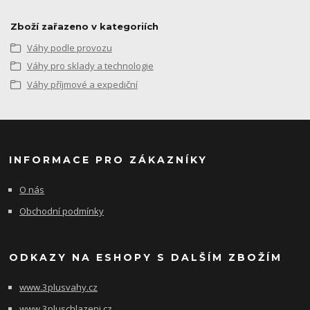
Zboží zařazeno v kategoriích
Váhy podle provozu
Váhy pro sklady a technologie
Váhy příjmové a expediční
INFORMACE PRO ZÁKAZNÍKY
O nás
Obchodní podmínky
ODKAZY NA ESHOPY S DALŠÍM ZBOŽÍM
www.3plusvahy.cz
www.3pluschlazeni.cz