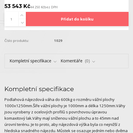
53 543 Kč
44 250 Kč
bez DPH
Přidat do košíku
Číslo produktu:
1029
Kompletní specifikace
Komentáře
0
Kompletní specifikace
Podlahová nájezdová váha do 600kg o rozměru vážní plochy
1000x1250mm.Šíře vážní plochy je 1000mm a délka 1250mm.Váhy
jsou vyrobeny z ocelových profilů s povrchovou úpravou
komaxitový lak.Váhy mají sníženou vážní plochu a to 45mm nad
úrovní terénu. Je to proto, aby nájezdová výška byla co nejnižší z
hlediska snadného nájezdu. Můstek se osazuje jedním nebo dvěma