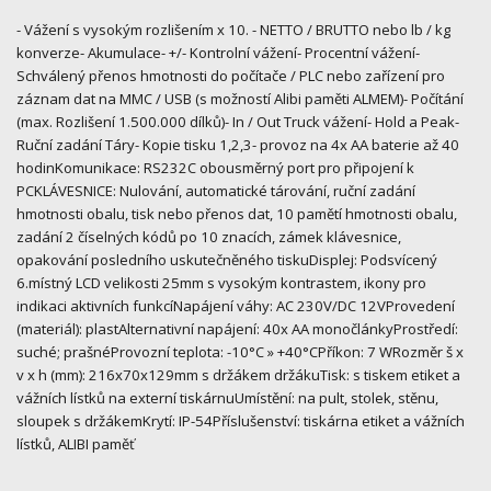
- Vážení s vysokým rozlišením x 10. - NETTO / BRUTTO nebo lb / kg
konverze- Akumulace- +/- Kontrolní vážení- Procentní vážení-
Schválený přenos hmotnosti do počítače / PLC nebo zařízení pro
záznam dat na MMC / USB (s možností Alibi paměti ALMEM)- Počítání
(max. Rozlišení 1.500.000 dílků)- In / Out Truck vážení- Hold a Peak-
Ruční zadání Táry- Kopie tisku 1,2,3- provoz na 4x AA baterie až 40
hodinKomunikace: RS232C obousměrný port pro připojení k
PCKLÁVESNICE: Nulování, automatické tárování, ruční zadání
hmotnosti obalu, tisk nebo přenos dat, 10 pamětí hmotnosti obalu,
zadání 2 číselných kódů po 10 znacích, zámek klávesnice,
opakování posledního uskutečněného tiskuDisplej: Podsvícený
6.místný LCD velikosti 25mm s vysokým kontrastem, ikony pro
indikaci aktivních funkcíNapájení váhy: AC 230V/DC 12VProvedení
(materiál): plastAlternativní napájení: 40x AA monočlánkyProstředí:
suché; prašnéProvozní teplota: -10°C » +40°CPříkon: 7 WRozměr š x
v x h (mm): 216x70x129mm s držákem držákuTisk: s tiskem etiket a
vážních lístků na externí tiskárnuUmístění: na pult, stolek, stěnu,
sloupek s držákemKrytí: IP-54Příslušenství: tiskárna etiket a vážních
lístků, ALIBI paměť