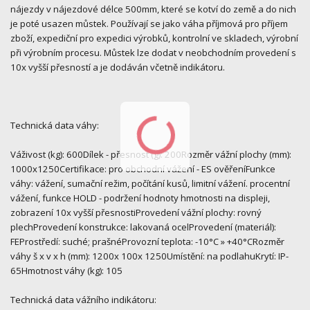
nájezdy v nájezdové délce 500mm, které se kotví do země a do nich
je poté usazen můstek. Používají se jako váha příjmová pro příjem
zboží, expediční pro expedici výrobků, kontrolní ve skladech, výrobní
při výrobním procesu. Můstek lze dodat v neobchodním provedení s
10x vyšší přesností a je dodáván včetně indikátoru.
Technická data váhy:
Váživost (kg): 600Dílek - přesnost (g): 200Rozměr vážní plochy (mm):
1000x1250Certifikace: pro obchodní vážení - ES ověřeníFunkce
váhy: vážení, sumační režim, počítání kusů, limitní vážení. procentní
vážení, funkce HOLD - podržení hodnoty hmotnosti na displeji,
zobrazení 10x vyšší přesnostiProvedení vážní plochy: rovný
plechProvedení konstrukce: lakovaná ocelProvedení (materiál):
FEProstředí: suché; prašnéProvozní teplota: -10°C » +40°CRozměr
váhy š x v x h (mm): 1200x 100x 1250Umístění: na podlahuKrytí: IP-
65Hmotnost váhy (kg): 105
Technická data vážního indikátoru: