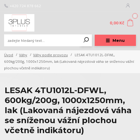
+420 724 878 662
0
0,00 Kč
Menu
Úvod
Váhy
Váhy podle provozu
LESAK 4TU1012L-DFWL,
600kg/200g, 1000x1250mm, lak (Lakovaná nájezdová váha se sníženou vážní
plochou včetně indikátoru)
LESAK 4TU1012L-DFWL,
600kg/200g, 1000x1250mm,
lak (Lakovaná nájezdová váha
se sníženou vážní plochou
včetně indikátoru)