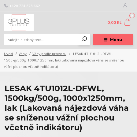
+420 724 878 662
0
0,00 Kč
Menu
Úvod
Váhy
Váhy podle provozu
LESAK 4TU1012L-DFWL,
1500kg/500g, 1000x1250mm, lak (Lakovaná nájezdová váha se sníženou
vážní plochou včetně indikátoru)
LESAK 4TU1012L-DFWL,
1500kg/500g, 1000x1250mm,
lak (Lakovaná nájezdová váha
se sníženou vážní plochou
včetně indikátoru)