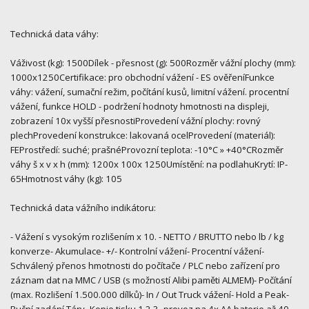
Technická data váhy:
Váživost (kg): 1500Dílek - přesnost (g): 500Rozměr vážní plochy (mm):
1000x1250Certifikace: pro obchodní vážení - ES ověřeníFunkce
váhy: vážení, sumační režim, počítání kusů, limitní vážení. procentní
vážení, funkce HOLD - podržení hodnoty hmotnosti na displeji,
zobrazení 10x vyšší přesnostiProvedení vážní plochy: rovný
plechProvedení konstrukce: lakovaná ocelProvedení (materiál):
FEProstředí: suché; prašnéProvozní teplota: -10°C » +40°CRozměr
váhy š x v x h (mm): 1200x 100x 1250Umístění: na podlahuKrytí: IP-
65Hmotnost váhy (kg): 105
Technická data vážního indikátoru:
- Vážení s vysokým rozlišením x 10. - NETTO / BRUTTO nebo lb / kg
konverze- Akumulace- +/- Kontrolní vážení- Procentní vážení-
Schválený přenos hmotnosti do počítače / PLC nebo zařízení pro
záznam dat na MMC / USB (s možností Alibi paměti ALMEM)- Počítání
(max. Rozlišení 1.500.000 dílků)- In / Out Truck vážení- Hold a Peak-