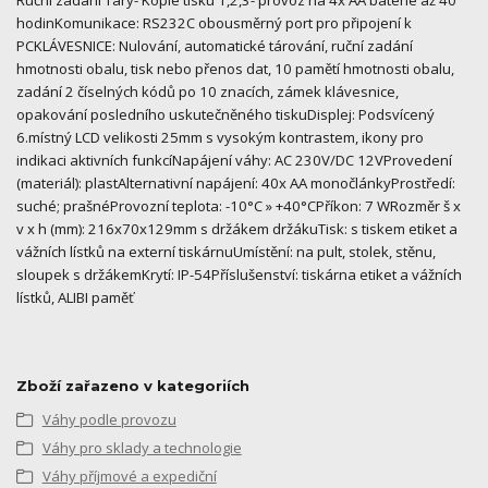
Ruční zadání Táry- Kopie tisku 1,2,3- provoz na 4x AA baterie až 40
hodinKomunikace: RS232C obousměrný port pro připojení k
PCKLÁVESNICE: Nulování, automatické tárování, ruční zadání
hmotnosti obalu, tisk nebo přenos dat, 10 pamětí hmotnosti obalu,
zadání 2 číselných kódů po 10 znacích, zámek klávesnice,
opakování posledního uskutečněného tiskuDisplej: Podsvícený
6.místný LCD velikosti 25mm s vysokým kontrastem, ikony pro
indikaci aktivních funkcíNapájení váhy: AC 230V/DC 12VProvedení
(materiál): plastAlternativní napájení: 40x AA monočlánkyProstředí:
suché; prašnéProvozní teplota: -10°C » +40°CPříkon: 7 WRozměr š x
v x h (mm): 216x70x129mm s držákem držákuTisk: s tiskem etiket a
vážních lístků na externí tiskárnuUmístění: na pult, stolek, stěnu,
sloupek s držákemKrytí: IP-54Příslušenství: tiskárna etiket a vážních
lístků, ALIBI paměť
Zboží zařazeno v kategoriích
Váhy podle provozu
Váhy pro sklady a technologie
Váhy příjmové a expediční