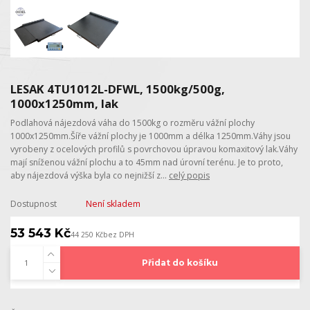
LESAK 4TU1012L-DFWL, 1500kg/500g,
1000x1250mm, lak
Podlahová nájezdová váha do 1500kg o rozměru vážní plochy
1000x1250mm.Šíře vážní plochy je 1000mm a délka 1250mm.Váhy jsou
vyrobeny z ocelových profilů s povrchovou úpravou komaxitový lak.Váhy
mají sníženou vážní plochu a to 45mm nad úrovní terénu. Je to proto,
aby nájezdová výška byla co nejnižší z...
celý popis
Dostupnost
Není skladem
53 543 Kč
44 250 Kč
bez DPH
Přidat do košíku