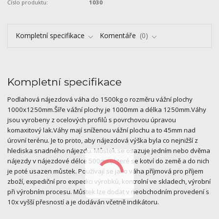
Číslo produktu:
1030
Kompletní specifikace
Komentáře
0
Kompletní specifikace
Podlahová nájezdová váha do 1500kg o rozměru vážní plochy
1000x1250mm.Šíře vážní plochy je 1000mm a délka 1250mm.Váhy
jsou vyrobeny z ocelových profilů s povrchovou úpravou
komaxitový lak.Váhy mají sníženou vážní plochu a to 45mm nad
úrovní terénu. Je to proto, aby nájezdová výška byla co nejnižší z
hlediska snadného nájezdu. Můstek se osazuje jedním nebo dvěma
nájezdy v nájezdové délce 500mm, které se kotví do země a do nich
je poté usazen můstek. Používají se jako váha příjmová pro příjem
zboží, expediční pro expedici výrobků, kontrolní ve skladech, výrobní
při výrobním procesu. Můstek lze dodat v neobchodním provedení s
10x vyšší přesností a je dodáván včetně indikátoru.