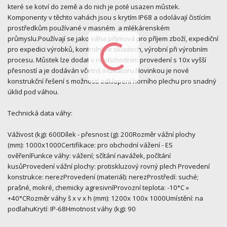
které se kotví do země a do nich je poté usazen můstek.
Komponenty v těchto vahách jsou s krytím IP68 a odolávají čistícím
prostředkům používané v masném a mlékárenském
průmyslu.Používají se jako váha příjmová pro příjem zboží, expediční
pro expedici výrobků, kontrolní ve skladech, výrobní při výrobním
procesu. Můstek lze dodat v neobchodním provedení s 10x vyšší
přesností a je dodáván včetně indikátoru.Novinkou je nové
konstrukční řešení s možností odklopení horního plechu pro snadný
úklid pod váhou.
Technická data váhy:
Váživost (kg): 600Dílek - přesnost (g): 200Rozměr vážní plochy
(mm): 1000x1000Certifikace: pro obchodní vážení - ES
ověřeníFunkce váhy: vážení; sčítání navážek, počítání
kusůProvedení vážní plochy: protiskluzový rovný plech Provedení
konstrukce: nerezProvedení (materiál): nerezProstředí: suché;
prašné, mokré, chemicky agresivníProvozní teplota: -10°C »
+40°CRozměr váhy š x v x h (mm): 1200x 100x 1000Umístění: na
podlahuKrytí: IP-68Hmotnost váhy (kg): 90