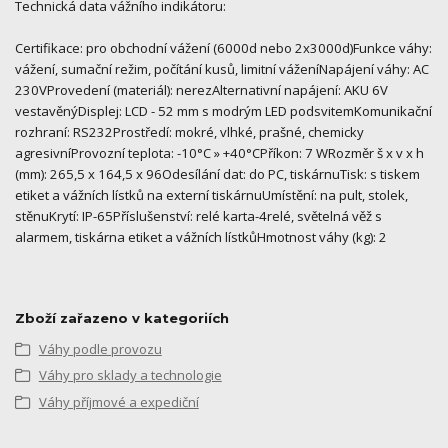
Technická data vážního indikátoru:
Certifikace: pro obchodní vážení (6000d nebo 2x3000d)Funkce váhy:
vážení, sumační režim, počítání kusů, limitní váženíNapájení váhy: AC
230VProvedení (materiál): nerezAlternativní napájení: AKU 6V
vestavěnýDisplej: LCD - 52 mm s modrým LED podsvitemKomunikační
rozhraní: RS232Prostředí: mokré, vlhké, prašné, chemicky
agresivníProvozní teplota: -10°C » +40°CPříkon: 7 WRozměr š x v x h
(mm): 265,5 x 164,5 x 96Odesílání dat: do PC, tiskárnuTisk: s tiskem
etiket a vážních lístků na externí tiskárnuUmístění: na pult, stolek,
stěnuKrytí: IP-65Příslušenství: relé karta-4relé, světelná věž s
alarmem, tiskárna etiket a vážních lístkůHmotnost váhy (kg): 2
Zboží zařazeno v kategoriích
Váhy podle provozu
Váhy pro sklady a technologie
Váhy příjmové a expediční