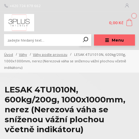
+420 724 878 662
0
0,00 Kč
Menu
Úvod
Váhy
Váhy podle provozu
LESAK 4TU1010N, 600kg/200g,
1000x1000mm, nerez (Nerezová váha se sníženou vážní plochou včetně
indikátoru)
LESAK 4TU1010N,
600kg/200g, 1000x1000mm,
nerez (Nerezová váha se
sníženou vážní plochou
včetně indikátoru)