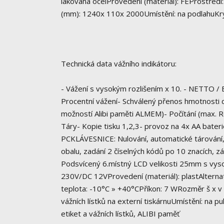
lakovaná ocelProvedení (materiál): FEProstředí
(mm): 1240x 110x 2000Umístění: na podlahuKry
Technická data vážního indikátoru:
- Vážení s vysokým rozlišením x 10. - NETTO /
Procentní vážení- Schválený přenos hmotnosti 
možností Alibi paměti ALMEM)- Počítání (max. Ro
Táry- Kopie tisku 1,2,3- provoz na 4x AA bate
PCKLÁVESNICE: Nulování, automatické tárování, 
obalu, zadání 2 číselných kódů po 10 znacích, 
Podsvícený 6.místný LCD velikosti 25mm s vysok
230V/DC 12VProvedení (materiál): plastAlterna
teplota: -10°C » +40°CPříkon: 7 WRozměr š x v
vážních lístků na externí tiskárnuUmístění: na pu
etiket a vážních lístků, ALIBI paměť