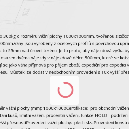
o 300kg o rozměru vážní plochy 1000x1000mm, tvořenou slzičk
000mm.Váhy jsou vyrobeny z ocelových profilů s povrchovou úpr
 a to 55mm nad úrovní terénu. Je to proto, aby nájezdová výška by
je osazen dvěma nájezdy v nájezdové délce 500mm, které se kotv
í se jako váha příjmová pro příjem zboží, expediční pro expedici 
ocesu. Můstek lze dodat v neobchodním provedení s 10x vyšší přes
měr vážní plochy (mm): 1000x1000Certifikace: pro obchodní vážení
ání kusů, limitní vážení. procentní vážení, funkce HOLD - podržení
yšší přesnostiProvedení vážní plochy: plech slzaProvedení konstr