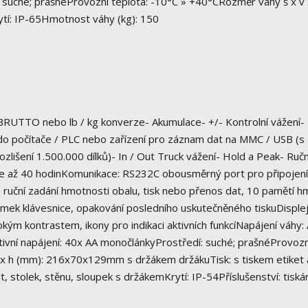
: suché; prašnéProvozní teplota: -10°C » +40°CRozměr váhy š x v 
tí: IP-65Hmotnost váhy (kg): 150
 BRUTTO nebo lb / kg konverze- Akumulace- +/- Kontrolní vážení-
do počítače / PLC nebo zařízení pro záznam dat na MMC / USB (s
zlišení 1.500.000 dílků)- In / Out Truck vážení- Hold a Peak- Ručn
rie až 40 hodinKomunikace: RS232C obousměrný port pro připojení
ruční zadání hmotnosti obalu, tisk nebo přenos dat, 10 pamětí h
zámek klávesnice, opakování posledního uskutečněného tiskuDisplej
ým kontrastem, ikony pro indikaci aktivních funkcíNapájení váhy:
tivní napájení: 40x AA monočlánkyProstředí: suché; prašnéProvozn
 x h (mm): 216x70x129mm s držákem držákuTisk: s tiskem etiket 
lt, stolek, stěnu, sloupek s držákemKrytí: IP-54Příslušenství: tiská