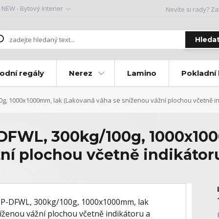
NEW - Bytový interier
Nevíte si rady? Za
Hleda
odní regály
Nerez
Lamino
Pokladní
g, 1000x1000mm, lak (Lakovaná váha se sníženou vážní plochou včetně i
DFWL, 300kg/100g, 1000x100
žní plochou včetně indikátor