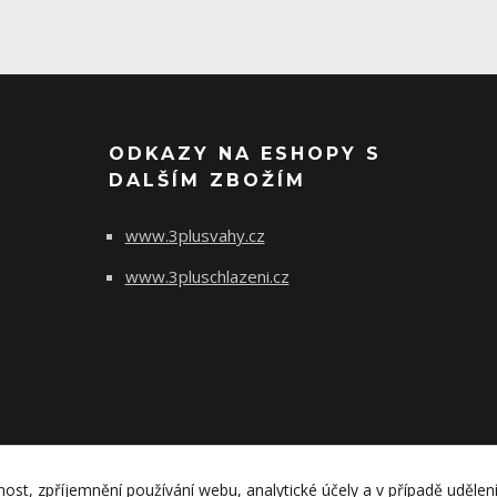
ODKAZY NA ESHOPY S
DALŠÍM ZBOŽÍM
www.3plusvahy.cz
www.3pluschlazeni.cz
nost, zpříjemnění používání webu, analytické účely a v případě udělen