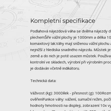
Kompletní specifikace
Podlahová nájezdová váha se dvěma nájezdy d
plechemŠíře vážní plochy je 1000mm a délka 1
komaxitový lak.Váhy mají sníženou vážní plochu
nejnižší z hlediska snadného nájezdu. Můstek 
země a do nich je poté usazen můstek. Používaj
kontrolní ve skladech, výrobní při výrobním pr
je dodáván včetně indikátoru.
Technická data:
Váživost (kg): 300Dílek - přesnost (g): 100Roz
ověřeníFunkce váhy: vážení, sumační režim, počít
hodnoty hmotnosti na displeji, zobrazení 10x v