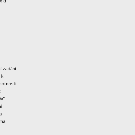
x d
í zadání
 k
motnosti
:
 AC
í
a
rna