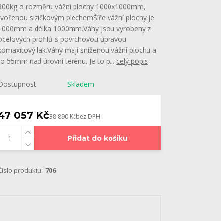
300kg o rozměru vážní plochy 1000x1000mm,
tvořenou slzičkovým plechemŠíře vážní plochy je
1000mm a délka 1000mm.Váhy jsou vyrobeny z
ocelových profilů s povrchovou úpravou
komaxitový lak.Váhy mají sníženou vážní plochu a
to 55mm nad úrovní terénu. Je to p...
celý popis
Dostupnost
Skladem
47 057 Kč
38 890 Kč
bez DPH
Přidat do košíku
Číslo produktu:
706