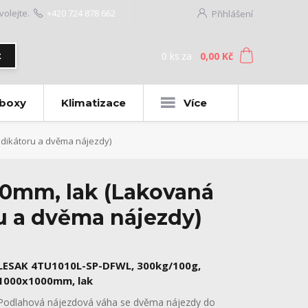
volejte.
+420 724 878 662
Přihlášení
0
ks
za
0,00 Kč
t
 boxy
Klimatizace
Více
ndikátoru a dvěma nájezdy)
0mm, lak (Lakovaná
u a dvěma nájezdy)
LESAK 4TU1010L-SP-DFWL, 300kg/100g,
1000x1000mm, lak
Podlahová nájezdová váha se dvěma nájezdy do