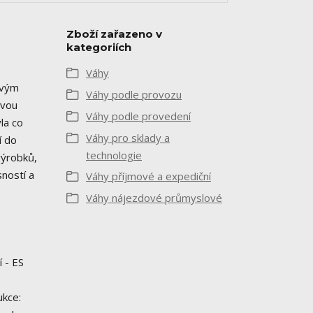
Zboží zařazeno v
kategoriích
Váhy
ovým
Váhy podle provozu
avou
Váhy podle provedení
la co
Váhy pro sklady a
í do
technologie
výrobků,
ností a
Váhy příjmové a expediční
Váhy nájezdové průmyslové
 - ES
ukce: