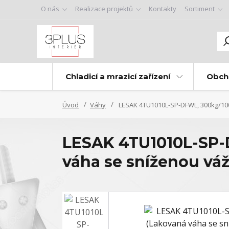
O nás
Realizace projektů
Kontakty
Sortiment
Chladicí a mrazicí zařízení
Obch
Úvod
Váhy
LESAK 4TU1010L-SP-DFWL, 300kg/100
LESAK 4TU1010L-SP-
váha se sníženou vá