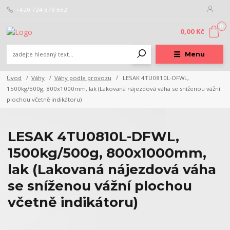
+420 724 878 662
0
0,00 Kč
Menu
Úvod
Váhy
Váhy podle provozu
LESAK 4TU0810L-DFWL,
1500kg/500g, 800x1000mm, lak (Lakovaná nájezdová váha se sníženou vážní
plochou včetně indikátoru)
LESAK 4TU0810L-DFWL,
1500kg/500g, 800x1000mm,
lak (Lakovaná nájezdová váha
se sníženou vážní plochou
včetně indikátoru)