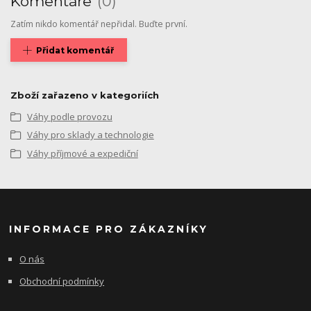
Komentáře
0
Zatím nikdo komentář nepřidal. Buďte první.
Přidat komentář
Zboží zařazeno v kategoriích
Váhy podle provozu
Váhy pro sklady a technologie
Váhy příjmové a expediční
INFORMACE PRO ZÁKAZNÍKY
O nás
Obchodní podmínky