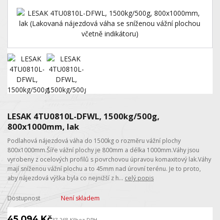
LESAK 4TU0810L-DFWL, 1500kg/500g,
800x1000mm, lak
Podlahová nájezdová váha do 1500kg o rozměru vážní plochy
800x1000mm.Šíře vážní plochy je 800mm a délka 1000mm.Váhy jsou
vyrobeny z ocelových profilů s povrchovou úpravou komaxitový lak.Váhy
mají sníženou vážní plochu a to 45mm nad úrovní terénu. Je to proto,
aby nájezdová výška byla co nejnižší z h...
celý popis
Dostupnost
Není skladem
45 094 Kč