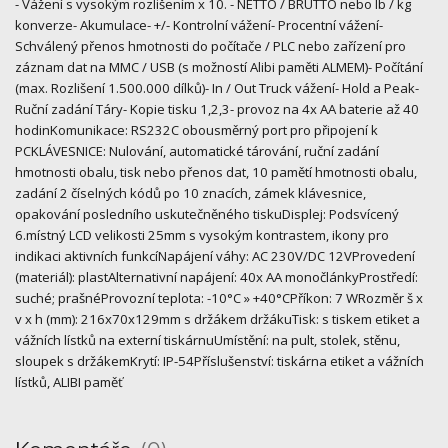
- Vážení s vysokým rozlišením x 10. - NETTO / BRUTTO nebo lb / kg
konverze- Akumulace- +/- Kontrolní vážení- Procentní vážení-
Schválený přenos hmotnosti do počítače / PLC nebo zařízení pro
záznam dat na MMC / USB (s možností Alibi paměti ALMEM)- Počítání
(max. Rozlišení 1.500.000 dílků)- In / Out Truck vážení- Hold a Peak-
Ruční zadání Táry- Kopie tisku 1,2,3- provoz na 4x AA baterie až 40
hodinKomunikace: RS232C obousměrný port pro připojení k
PCKLÁVESNICE: Nulování, automatické tárování, ruční zadání
hmotnosti obalu, tisk nebo přenos dat, 10 pamětí hmotnosti obalu,
zadání 2 číselných kódů po 10 znacích, zámek klávesnice,
opakování posledního uskutečněného tiskuDisplej: Podsvícený
6.místný LCD velikosti 25mm s vysokým kontrastem, ikony pro
indikaci aktivních funkcíNapájení váhy: AC 230V/DC 12VProvedení
(materiál): plastAlternativní napájení: 40x AA monočlánkyProstředí:
suché; prašnéProvozní teplota: -10°C » +40°CPříkon: 7 WRozměr š x
v x h (mm): 216x70x129mm s držákem držákuTisk: s tiskem etiket a
vážních lístků na externí tiskárnuUmístění: na pult, stolek, stěnu,
sloupek s držákemKrytí: IP-54Příslušenství: tiskárna etiket a vážních
lístků, ALIBI paměť