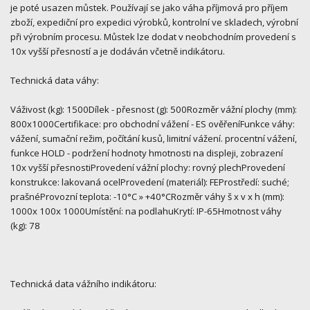
je poté usazen můstek. Používají se jako váha příjmová pro příjem
zboží, expediční pro expedici výrobků, kontrolní ve skladech, výrobní
při výrobním procesu. Můstek lze dodat v neobchodním provedení s
10x vyšší přesností a je dodáván včetně indikátoru.
Technická data váhy:
Váživost (kg): 1500Dílek - přesnost (g): 500Rozměr vážní plochy (mm):
800x1000Certifikace: pro obchodní vážení - ES ověřeníFunkce váhy:
vážení, sumační režim, počítání kusů, limitní vážení. procentní vážení,
funkce HOLD - podržení hodnoty hmotnosti na displeji, zobrazení
10x vyšší přesnostiProvedení vážní plochy: rovný plechProvedení
konstrukce: lakovaná ocelProvedení (materiál): FEProstředí: suché;
prašnéProvozní teplota: -10°C » +40°CRozměr váhy š x v x h (mm):
1000x 100x 1000Umístění: na podlahuKrytí: IP-65Hmotnost váhy
(kg): 78
Technická data vážního indikátoru: