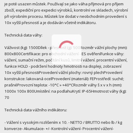
je poté usazen můstek. Používají se jako váha příjmová pro příjem
zboží, expediční pro expedici výrobků, kontrolní ve skladech, výrobní
při výrobním procesu. Můstek lze dodat v neobchodním provedení s
10x vyšší přesností a je dodáván včetně indikátoru.
Technická data váhy:
Váživost (kg): 1500Dílek - přesnost (g): 500Rozměr vážní plochy (mm):
800x800Certifikace: pro obchodní vážení - ES ověřeníFunkce váhy:
vážení, sumační režim, počítání kusů, limitní vážení. procentní vážení,
funkce HOLD - podržení hodnoty hmotnosti na displeji, zobrazení
10x vyšší přesnostiProvedení vážní plochy: rovný plechProvedení
konstrukce: lakovaná ocelProvedení (materiál): FEProstředí: suché;
prašnéProvozní teplota: -10°C » +40°CRozměr váhy š x v x h (mm):
1000x 100x 800Umístění: na podlahuKrytí: IP-65Hmotnost váhy (kg):
70
Technická data vážního indikátoru:
- Vážení s vysokým rozlišením x 10. - NETTO / BRUTTO nebo lb / kg
konverze- Akumulace- +/- Kontrolní vážení- Procentní vážení-