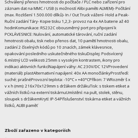
Schválený přenos hmotnosti do počítače / PLC nebo zařízení pro
záznam dat na MMC / USB (s možností Alibi paměti ALMEM)- Počítání
(max. Rozlišení 1.500.000 dílků)- In / Out Truck vážení- Hold a Peak-
Ruční zadání Táry- Kopie tisku 1,2,3- provoz na 4x AA baterie až 40
hodinKomunikace: RS232C obousměrný port pro připojení k
PCKLÁVESNICE: Nulování, automatické tárování, ruční zadání
hmotnosti obalu, tisk nebo přenos dat, 10 pamětí hmotnosti obalu,
zadání 2 číselných kódů po 10 znacích, zámek klávesnice,
opakování posledního uskutečněného tiskuDisplej: Podsvícený
6.místný LCD velikosti 25mm s vysokým kontrastem, ikony pro
indikaci aktivních funkcíNapájení váhy: AC 230V/DC 12VProvedení
(materiál): plastAlternativní napájení: 40x AA monočlánkyProstředí:
suché; prašnéProvozní teplota: -10°C » +40°CPříkon: 7 WRozměr š x
v x h (mm): 216x70x129mm s držákem držákuTisk: s tiskem etiket a
vážních lístků na externí tiskárnuUmístění: na pult, stolek, stěnu,
sloupek s držákemKrytí: IP-54Příslušenství: tiskárna etiket a vážních
lístků, ALIBI paměť
Zboží zařazeno v kategoriích