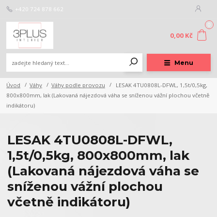
+420 724 878 662
0
0,00 Kč
Menu
Úvod
Váhy
Váhy podle provozu
LESAK 4TU0808L-DFWL, 1,5t/0,5kg,
800x800mm, lak (Lakovaná nájezdová váha se sníženou vážní plochou včetně
indikátoru)
LESAK 4TU0808L-DFWL,
1,5t/0,5kg, 800x800mm, lak
(Lakovaná nájezdová váha se
sníženou vážní plochou
včetně indikátoru)