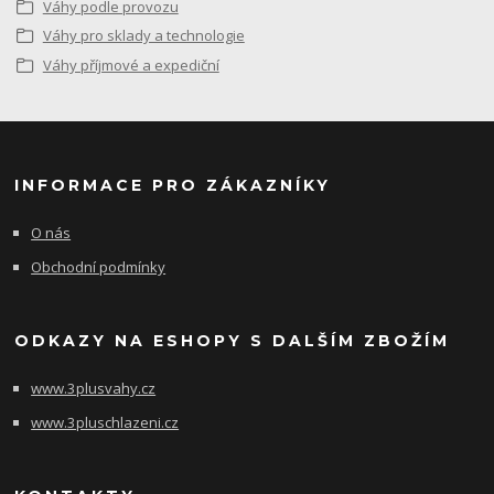
Váhy podle provozu
Váhy pro sklady a technologie
Váhy příjmové a expediční
INFORMACE PRO ZÁKAZNÍKY
O nás
Obchodní podmínky
ODKAZY NA ESHOPY S DALŠÍM ZBOŽÍM
www.3plusvahy.cz
www.3pluschlazeni.cz