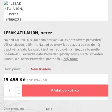
LESAK 4TU-N10N, nerez
Nájezd 4TU-N10N s uložením pro váhu 4TU v nerezovém provedení.
Výška nájezdu je 55mm. Nájezd se ukotví k podlaze a pak se do něj
usadí váha. Váhu lze osadit jedním nebo dvěma nájezdy a to podle
požadavků. Technická data: Provedení plochy: rovný plech Provedení
konstrukce: nerez Provedení (materiál):...
celý popis
Dostupnost
Není skladem
19 458 Kč
16 081 Kč
bez DPH
Přidat do košíku
Číslo produktu:
1311