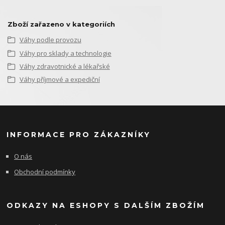
Zboží zařazeno v kategoriích
Váhy podle provozu
Váhy pro sklady a technologie
Váhy zdravotnické a lékařské
Váhy příjmové a expediční
INFORMACE PRO ZÁKAZNÍKY
O nás
Obchodní podmínky
ODKAZY NA ESHOPY S DALŠÍM ZBOŽÍM