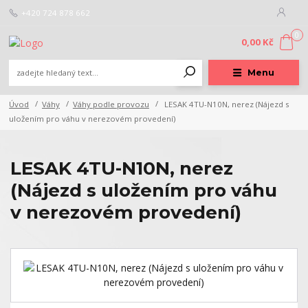
+420 724 878 662
0
0,00 Kč
Menu
Úvod
Váhy
Váhy podle provozu
LESAK 4TU-N10N, nerez (Nájezd s
uložením pro váhu v nerezovém provedení)
LESAK 4TU-N10N, nerez
(Nájezd s uložením pro váhu
v nerezovém provedení)