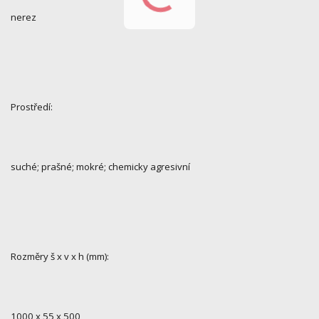
nerez
Prostředí:
suché; prašné; mokré; chemicky agresivní
Rozměry š x v x h (mm):
1000 x 55 x 500