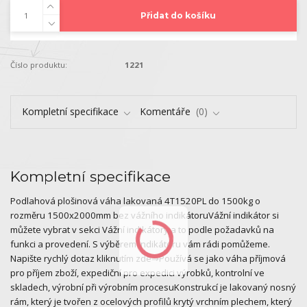
Přidat do košíku
Číslo produktu:
1221
Kompletní specifikace
Komentáře
0
Kompletní specifikace
Podlahová plošinová váha lakovaná 4T1520PL do 1500kg o
rozměru 1500x2000mm bez vážního indikátoruVážní indikátor si
můžete vybrat v sekci Vážní indikátory a to podle požadavků na
funkci a provedení. S výběrem indikátoru vám rádi pomůžeme.
Napište rychlý dotaz kliknutím zde⇒Používá se jako váha příjmová
pro příjem zboží, expediční pro expedici výrobků, kontrolní ve
skladech, výrobní při výrobním procesuKonstrukcí je lakovaný nosný
rám, který je tvořen z ocelových profilů krytý vrchním plechem, který