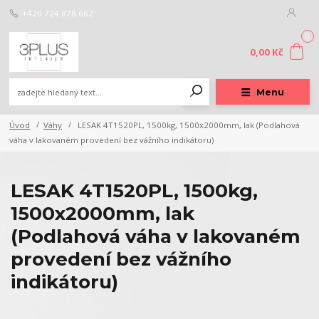
+420 724 878 662
0
0,00 Kč
Menu
Úvod
Váhy
LESAK 4T1520PL, 1500kg, 1500x2000mm, lak (Podlahová
váha v lakovaném provedení bez vážního indikátoru)
LESAK 4T1520PL, 1500kg,
1500x2000mm, lak
(Podlahová váha v lakovaném
provedení bez vážního
indikátoru)