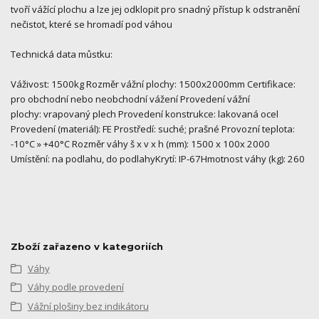
tvoří vážící plochu a lze jej odklopit pro snadný přístup k odstranění
nečistot, které se hromadí pod váhou
Technická data můstku:
Váživost: 1500kg Rozměr vážní plochy: 1500x2000mm Certifikace:
pro obchodní nebo neobchodní vážení Provedení vážní
plochy: vrapovaný plech Provedení konstrukce: lakovaná ocel
Provedení (materiál): FE Prostředí: suché; prašné Provozní teplota:
-10°C » +40°C Rozměr váhy š x v x h (mm): 1500 x 100x 2000
Umístění: na podlahu, do podlahyKrytí: IP-67Hmotnost váhy (kg): 260
Zboží zařazeno v kategoriích
Váhy
Váhy podle provedení
Vážní plošiny bez indikátoru