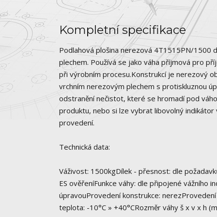
Kompletní specifikace
Podlahová plošina nerezová 4T1515PN/1500 
plechem. Používá se jako váha příjmová pro příj
při výrobním procesu.Konstrukcí je nerezový ob
vrchním nerezovým plechem s protiskluznou úprav
odstranění nečistot, které se hromadí pod váhou
produktu, nebo si lze vybrat libovolný indikátor
provedení.
Technická data:
Váživost: 1500kgDílek - přesnost: dle požadav
ES ověřeníFunkce váhy: dle připojené vážního in
úpravouProvedení konstrukce: nerezProvedení (
teplota: -10°C » +40°CRozměr váhy š x v x h (m