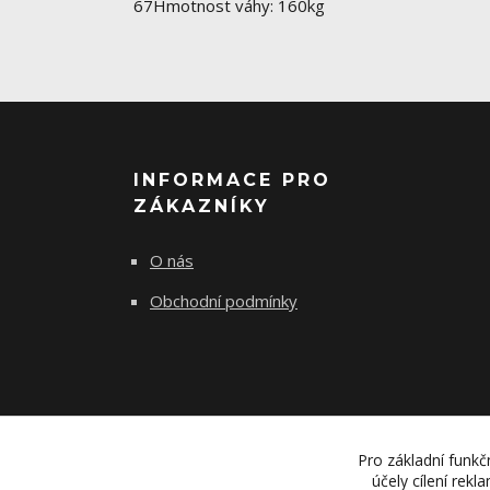
67Hmotnost váhy: 160kg
INFORMACE PRO
ZÁKAZNÍKY
O nás
Obchodní podmínky
Pro základní funkč
účely cílení rek