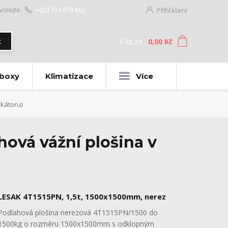
volejte.
+420 724 878 662
Přihlášení
0
ks
za
0,00 Kč
t
 boxy
Klimatizace
Více
kátoru)
hová vážní plošina v
LESAK 4T1515PN, 1,5t, 1500x1500mm, nerez
Podlahová plošina nerezová 4T1515PN/1500 do
1500kg o rozměru 1500x1500mm s odklopným