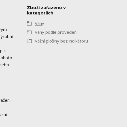
Zboží zařazeno v
kategoriích
Váhy
ovým
Váhy podle provedení
výrobní
Vážní plošiny bez indikátoru
p k
 tohoto
 nebo
ážení -
ozní