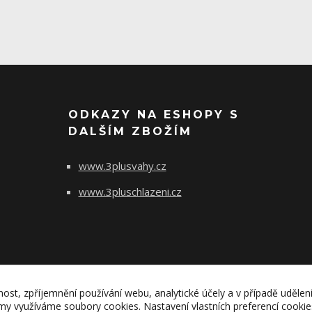
ODKAZY NA ESHOPY S
DALŠÍM ZBOŽÍM
www.3plusvahy.cz
www.3pluschlazeni.cz
nost, zpříjemnění používání webu, analytické účely a v případě udělen
lamy využíváme soubory cookies. Nastavení vlastních preferencí cooki