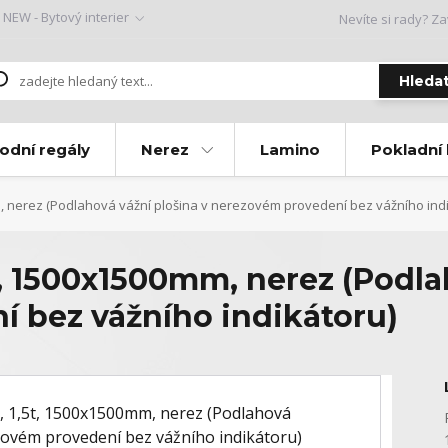
NEW - Bytový interier
Nevíte si rady? Za
Hleda
odní regály
Nerez
Lamino
Pokladní
 nerez (Podlahová vážní plošina v nerezovém provedení bez vážního indi
, 1500x1500mm, nerez (Podla
 bez vážního indikátoru)