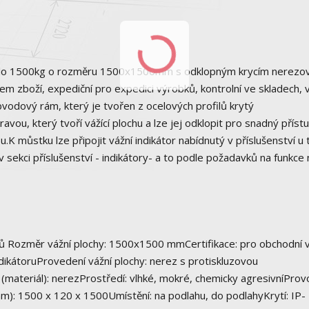
do 1500kg o rozměru 1500x1500mm s odklopným krycím nerez
em zboží, expediční pro expedici výrobků, kontrolní ve skladech, 
vodový rám, který je tvořen z ocelových profilů krytý
ou, který tvoří vážící plochu a lze jej odklopit pro snadný přístu
.K můstku lze připojit vážní indikátor nabídnutý v příslušenství u
 v sekci příslušenství - indikátory- a to podle požadavků na funkce
ků Rozměr vážní plochy: 1500x1500 mmCertifikace: pro obchodní v
dikátoruProvedení vážní plochy: nerez s protiskluzovou
materiál): nerezProstředí: vlhké, mokré, chemicky agresivníProv
m): 1500 x 120 x 1500Umístění: na podlahu, do podlahyKrytí: IP-