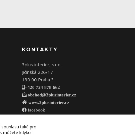
KONTAKTY
3plus interier, s.r.o.
Jičínská 226/17
130 00 Praha 3
+420 724 878 662
obchod@3plusinterier.cz
www.3plusinterier.cz
facebook
í souhlasu také pro
es můžete kdykoli