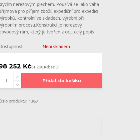
krycím nerezovým plechem. Používá se jako váha
příjmová pro příjem zboží, expediční pro expedici
výrobků, kontrolní ve skladech, výrobní při
výrobním procesu.Konstrukcí je nerezový
obvodový rám, který je tvořen z oc...
celý popis
Dostupnost
Není skladem
98 252 Kč
81 200 Kč
bez DPH
Přidat do košíku
Číslo produktu:
1383