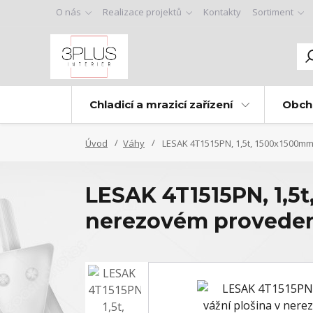
O nás
Realizace projektů
Kontakty
Sortiment
Chladicí a mrazicí zařízení
Obch
Úvod
Váhy
LESAK 4T1515PN, 1,5t, 1500x1500mm,
LESAK 4T1515PN, 1,5t
nerezovém provedení