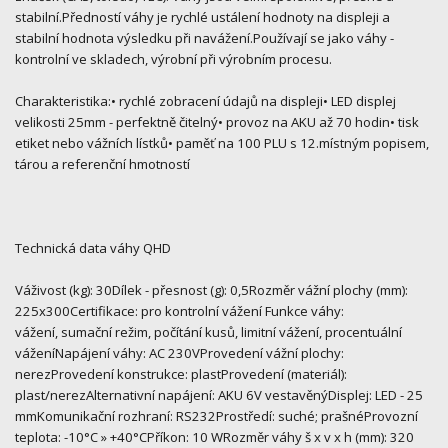
stabilní.Předností váhy je rychlé ustálení hodnoty na displeji a
stabilní hodnota výsledku při navážení.Používají se jako váhy -
kontrolní ve skladech, výrobní při výrobním procesu.
Charakteristika:• rychlé zobracení údajů na displeji• LED displej
velikosti 25mm - perfektně čitelný• provoz na AKU až 70 hodin• tisk
etiket nebo vážních lístků• paměť na 100 PLU s 12.místným popisem,
tárou a referenční hmotností
Technická data váhy QHD
Váživost (kg): 30Dílek - přesnost (g): 0,5Rozměr vážní plochy (mm):
225x300Certifikace: pro kontrolní vážení Funkce váhy:
vážení, sumační režim, počítání kusů, limitní vážení, procentuální
váženíNapájení váhy: AC 230VProvedení vážní plochy:
nerezProvedení konstrukce: plastProvedení (materiál):
plast/nerezAlternativní napájení: AKU 6V vestavěnýDisplej: LED - 25
mmKomunikační rozhraní: RS232Prostředí: suché; prašnéProvozní
teplota: -10°C » +40°CPříkon: 10 WRozměr váhy š x v x h (mm): 320