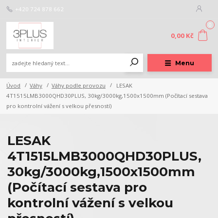
+420 724 878 662
0
0,00 Kč
Menu
Úvod
Váhy
Váhy podle provozu
LESAK
4T1515LMB3000QHD30PLUS, 30kg/3000kg,1500x1500mm (Počítací sestava
pro kontrolní vážení s velkou přesností)
LESAK
4T1515LMB3000QHD30PLUS,
30kg/3000kg,1500x1500mm
(Počítací sestava pro
kontrolní vážení s velkou