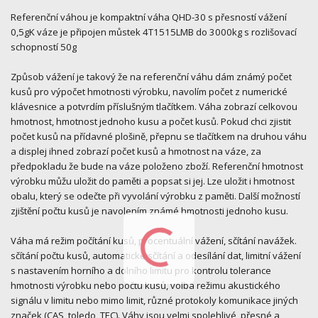
Referenční váhou je kompaktní váha QHD-30 s přesností vážení
0,5gK váze je připojen můstek 4T1515LMB do 3000kg s rozlišovací
schopností 50g
Způsob vážení je takový že na referenční váhu dám známý počet
kusů pro výpočet hmotnosti výrobku, navolím počet z numerické
klávesnice a potvrdím příslušným tlačítkem. Váha zobrazí celkovou
hmotnost, hmotnost jednoho kusu a počet kusů. Pokud chci zjistit
počet kusů na přídavné plošině, přepnu se tlačítkem na druhou váhu
a displej ihned zobrazí počet kusů a hmotnost na váze, za
předpokladu že bude na váze položeno zboží. Referenční hmotnost
výrobku můžu uložit do paměti a popsat si jej. Lze uložit i hmotnost
obalu, který se odečte při vyvolání výrobku z paměti. Další možností
zjištění počtu kusů je navolením známé hmotnosti jednoho kusu.
Váha má režim počítání kusů, procentuální vážení, sčítání navážek.
sčítání počtu kusů, automatické sčítání a odesílání dat, limitní vážení
s nastavením horního a dolního limitu pro kontrolu tolerance
hmotnosti výrobku nebo počtu kusů, volba režimu akustického
signálu v limitu nebo mimo limit, různé protokoly komunikace jiných
značek (CAS, toledo, TEC). Váhy jsou velmi spolehlivé, přesné a