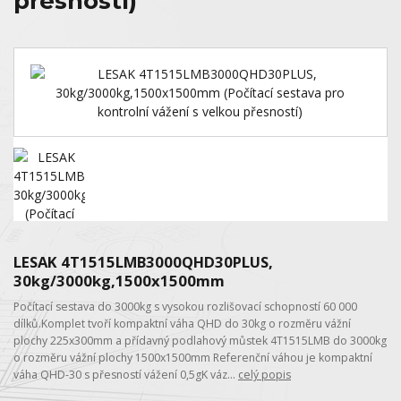
přesností)
LESAK 4T1515LMB3000QHD30PLUS,
30kg/3000kg,1500x1500mm
Počítací sestava do 3000kg s vysokou rozlišovací schopností 60 000
dílků.Komplet tvoří kompaktní váha QHD do 30kg o rozměru vážní
plochy 225x300mm a přídavný podlahový můstek 4T1515LMB do 3000kg
o rozměru vážní plochy 1500x1500mm Referenční váhou je kompaktní
váha QHD-30 s přesností vážení 0,5gK váz...
celý popis