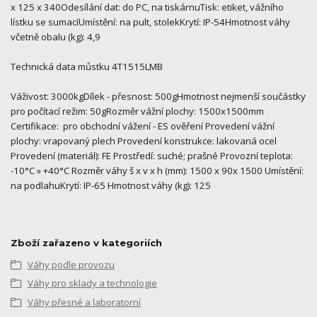
x 125 x 340Odesílání dat: do PC, na tiskárnuTisk: etiket, vážního
lístku se sumacíUmístění: na pult, stolekKrytí: IP-54Hmotnost váhy
včetně obalu (kg): 4,9
Technická data můstku 4T1515LMB
Váživost: 3000kgDílek - přesnost: 500gHmotnost nejmenší součástky
pro počítací režim: 50gRozměr vážní plochy: 1500x1500mm
Certifikace: pro obchodní vážení - ES ověření Provedení vážní
plochy: vrapovaný plech Provedení konstrukce: lakovaná ocel
Provedení (materiál): FE Prostředí: suché; prašné Provozní teplota:
-10°C » +40°C Rozměr váhy š x v x h (mm): 1500 x 90x 1500 Umístění:
na podlahuKrytí: IP-65 Hmotnost váhy (kg): 125
Zboží zařazeno v kategoriích
Váhy podle provozu
Váhy pro sklady a technologie
Váhy přesné a laboratorní