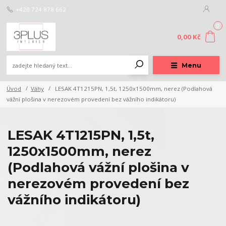
+420 724 878 662
0
0,00 Kč
Menu
Úvod
Váhy
LESAK 4T1215PN, 1,5t, 1250x1500mm, nerez (Podlahová
vážní plošina v nerezovém provedení bez vážního indikátoru)
LESAK 4T1215PN, 1,5t,
1250x1500mm, nerez
(Podlahová vážní plošina v
nerezovém provedení bez
vážního indikátoru)