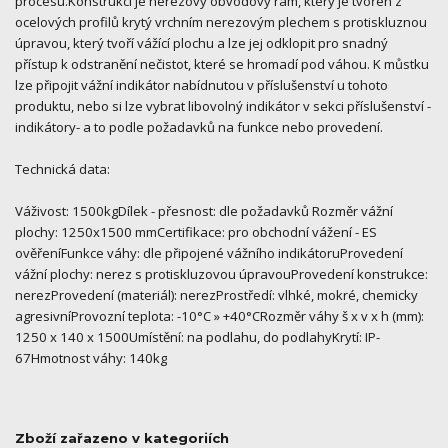
procesu.Konstrukcí je nerezový obvodový rám, který je tvořen z
ocelových profilů krytý vrchním nerezovým plechem s protiskluznou
úpravou, který tvoří vážící plochu a lze jej odklopit pro snadný
přístup k odstranění nečistot, které se hromadí pod váhou. K můstku
lze připojit vážní indikátor nabídnutou v příslušenství u tohoto
produktu, nebo si lze vybrat libovolný indikátor v sekci příslušenství -
indikátory- a to podle požadavků na funkce nebo provedení.
Technická data:
Váživost: 1500kgDílek - přesnost: dle požadavků Rozměr vážní
plochy: 1250x1500 mmCertifikace: pro obchodní vážení - ES
ověřeníFunkce váhy: dle připojené vážního indikátoruProvedení
vážní plochy: nerez s protiskluzovou úpravouProvedení konstrukce:
nerezProvedení (materiál): nerezProstředí: vlhké, mokré, chemicky
agresivníProvozní teplota: -10°C » +40°CRozměr váhy š x v x h (mm):
1250 x 140 x 1500Umístění: na podlahu, do podlahyKrytí: IP-
67Hmotnost váhy: 140kg
Zboží zařazeno v kategoriích