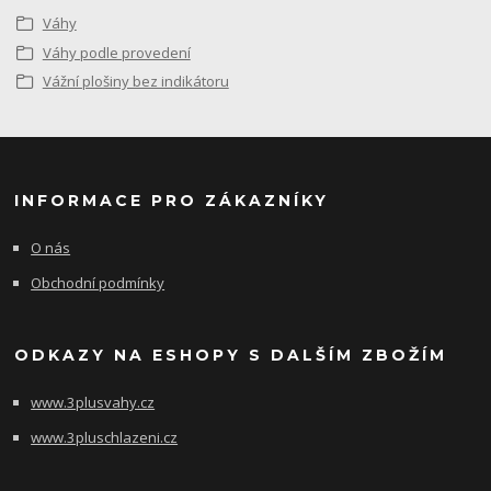
Váhy
Váhy podle provedení
Vážní plošiny bez indikátoru
INFORMACE PRO ZÁKAZNÍKY
O nás
Obchodní podmínky
ODKAZY NA ESHOPY S DALŠÍM ZBOŽÍM
www.3plusvahy.cz
www.3pluschlazeni.cz