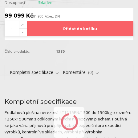
Dostupnost
Skladem
99 099 Kč
81 900 Kč
bez DPH
Přidat do košíku
Číslo produktu:
1380
Kompletní specifikace
Komentáře
0
Kompletní specifikace
Podlahová plošina nerezová 4T1215PN/1500 do 1500kg o rozměru
1250x1500mm s odklopným krycím nerezovým plechem. Používá
se jako váha příjmová pro příjem zboží, expediční pro expedici
výrobků, kontrolní ve skladech, výrobní při výrobním