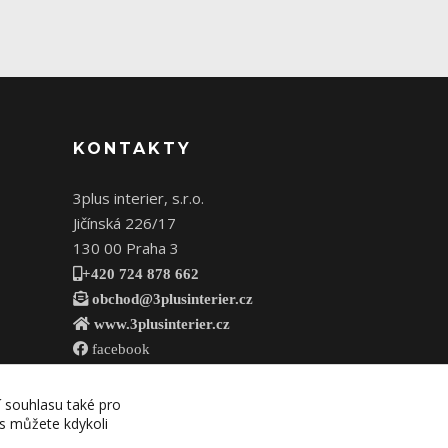
KONTAKTY
3plus interier, s.r.o.
Jičínská 226/17
130 00 Praha 3
+420 724 878 662
obchod@3plusinterier.cz
www.3plusinterier.cz
facebook
í souhlasu také pro
es můžete kdykoli