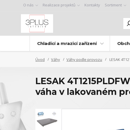
O nás
Realizace projektů
Kontakty
Sortiment
Chladicí a mrazicí zařízení
Obch
Úvod
Váhy
Váhy podle provozu
LESAK 4T121
LESAK 4T1215PLDFWL
váha v lakovaném p