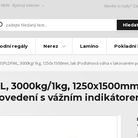
NEW - Bytový interier
Nevíte si rady? Za
Hleda
odní regály
Nerez
Lamino
Pokladní
5PLDFWL, 3000kg/1kg, 1250x1500mm, lak (Podlahová váha v lakovaném pr
, 3000kg/1kg, 1250x1500mm,
rovedení s vážním indikátor