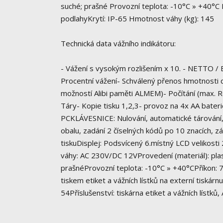
suché; prašné Provozní teplota: -10°C » +40°C
podlahyKrytí: IP-65 Hmotnost váhy (kg): 145
Technická data vážního indikátoru:
- Vážení s vysokým rozlišením x 10. - NETTO /
Procentní vážení- Schválený přenos hmotnosti 
možností Alibi paměti ALMEM)- Počítání (max. Ro
Táry- Kopie tisku 1,2,3- provoz na 4x AA bate
PCKLÁVESNICE: Nulování, automatické tárování, 
obalu, zadání 2 číselných kódů po 10 znacích, 
tiskuDisplej: Podsvícený 6.místný LCD velikosti
váhy: AC 230V/DC 12VProvedení (materiál): plas
prašnéProvozní teplota: -10°C » +40°CPříkon:
tiskem etiket a vážních lístků na externí tiskárn
54Příslušenství: tiskárna etiket a vážních lístků