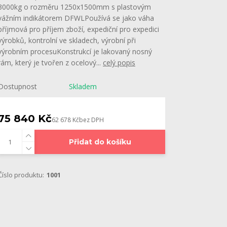
3000kg o rozměru 1250x1500mm s plastovým
vážním indikátorem DFWLPoužívá se jako váha
příjmová pro příjem zboží, expediční pro expedici
výrobků, kontrolní ve skladech, výrobní při
výrobním procesuKonstrukcí je lakovaný nosný
rám, který je tvořen z ocelový...
celý popis
Dostupnost
Skladem
75 840 Kč
62 678 Kč
bez DPH
Přidat do košíku
Číslo produktu:
1001