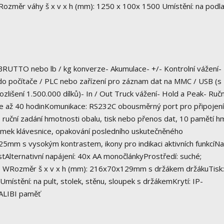
 Rozměr váhy š x v x h (mm): 1250 x 100x 1500 Umístění: na podl
 BRUTTO nebo lb / kg konverze- Akumulace- +/- Kontrolní vážení-
do počítače / PLC nebo zařízení pro záznam dat na MMC / USB (s
zlišení 1.500.000 dílků)- In / Out Truck vážení- Hold a Peak- Ručn
rie až 40 hodinKomunikace: RS232C obousměrný port pro připojení
ruční zadání hmotnosti obalu, tisk nebo přenos dat, 10 pamětí h
zámek klávesnice, opakování posledního uskutečněného
 25mm s vysokým kontrastem, ikony pro indikaci aktivních funkcíNa
tAlternativní napájení: 40x AA monočlánkyProstředí: suché;
 7 WRozměr š x v x h (mm): 216x70x129mm s držákem držákuTisk:
uUmístění: na pult, stolek, stěnu, sloupek s držákemKrytí: IP-
, ALIBI paměť