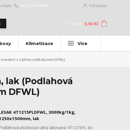
volejte.
+420 724 878 662
Přihlášení
0
ks
za
0,00 Kč
t
 boxy
Klimatizace
Více
ovedení s vážním indikátorem DFWL)
 lak (Podlahová
em DFWL)
LESAK 4T1215PLDFWL, 3000kg/1kg,
1250x1500mm, lak
Podlahová plošinová váha lakovaná 4T1215PL do