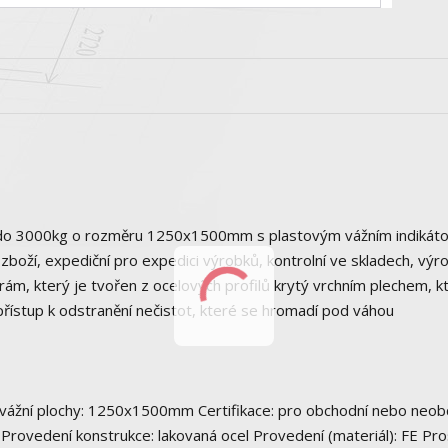
 do 3000kg o rozměru 1250x1500mm s plastovým vážním indikát
oží, expediční pro expedici výrobků, kontrolní ve skladech, výro
ám, který je tvořen z ocelových profilů krytý vrchním plechem, k
ý přístup k odstranění nečistot, které se hromadí pod váhou
 vážní plochy: 1250x1500mm Certifikace: pro obchodní nebo neob
Provedení konstrukce: lakovaná ocel Provedení (materiál): FE Pro