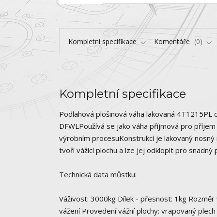
Kompletní specifikace
Komentáře
0
Kompletní specifikace
Podlahová plošinová váha lakovaná 4T1215PL
DFWLPoužívá se jako váha příjmová pro příjem zb
výrobním procesuKonstrukcí je lakovaný nosný r
tvoří vážící plochu a lze jej odklopit pro snadn
Technická data můstku:
Váživost: 3000kg Dílek - přesnost: 1kg Rozměr
vážení Provedení vážní plochy: vrapovaný plech 