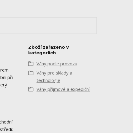
Zboží zařazeno v
kategoriích
Váhy podle provozu
orem
Váhy pro sklady a
bní při
technologie
terý
Váhy příjmové a expediční
chodní
středí: