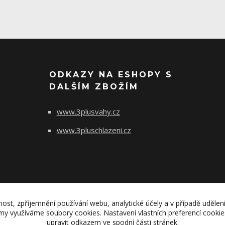
ODKAZY NA ESHOPY S
DALŠÍM ZBOŽÍM
www.3plusvahy.cz
www.3pluschlazeni.cz
nost, zpříjemnění používání webu, analytické účely a v případě udělen
lamy využíváme soubory cookies. Nastavení vlastních preferencí cooki
upravit odkazem ve spodní části stránek.