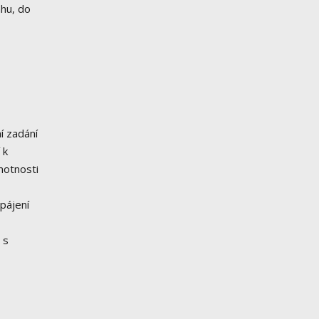
ahu, do
í zadání
 k
motnosti
pájení
 s