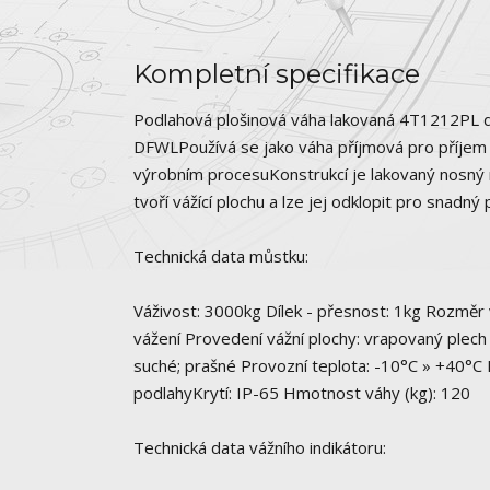
Kompletní specifikace
Podlahová plošinová váha lakovaná 4T1212PL
DFWLPoužívá se jako váha příjmová pro příjem zb
výrobním procesuKonstrukcí je lakovaný nosný r
tvoří vážící plochu a lze jej odklopit pro snadn
Technická data můstku:
Váživost: 3000kg Dílek - přesnost: 1kg Rozměr
vážení Provedení vážní plochy: vrapovaný plech 
suché; prašné Provozní teplota: -10°C » +40°C
podlahyKrytí: IP-65 Hmotnost váhy (kg): 120
Technická data vážního indikátoru: