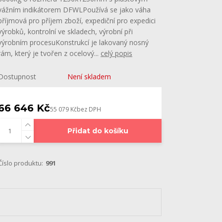
vážním indikátorem DFWLPoužívá se jako váha
příjmová pro příjem zboží, expediční pro expedici
výrobků, kontrolní ve skladech, výrobní při
výrobním procesuKonstrukcí je lakovaný nosný
rám, který je tvořen z ocelový...
celý popis
Dostupnost
Není skladem
66 646 Kč
55 079 Kč
bez DPH
Přidat do košíku
Číslo produktu:
991