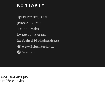
KONTAKTY
3plus interier, s.r.o.
Jičínská 226/17
130 00 Praha 3
+420 724 878 662
obchod@3plusinterier.cz
www.3plusinterier.cz
facebook
í souhlasu také pro
es můžete kdykoli