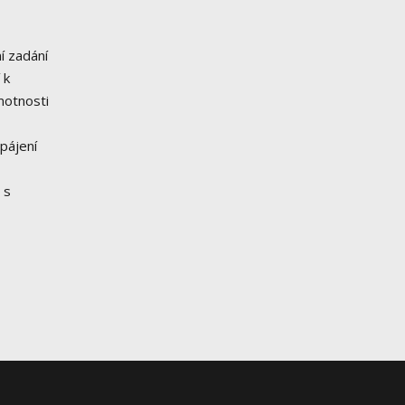
í zadání
 k
motnosti
pájení
 s