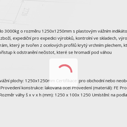
 do 3000kg o rozměru 1250x1250mm s plastovým vážním indikát
oží, expediční pro expedici výrobků, kontrolní ve skladech, výro
ám, který je tvořen z ocelových profilů krytý vrchním plechem, k
ý přístup k odstranění nečistot, které se hromadí pod váhou
 vážní plochy: 1250x1250mm Certifikace: pro obchodní nebo neob
Provedení konstrukce: lakovaná ocel Provedení (materiál): FE Pro
 Rozměr váhy š x v x h (mm): 1250 x 100x 1250 Umístění: na podl