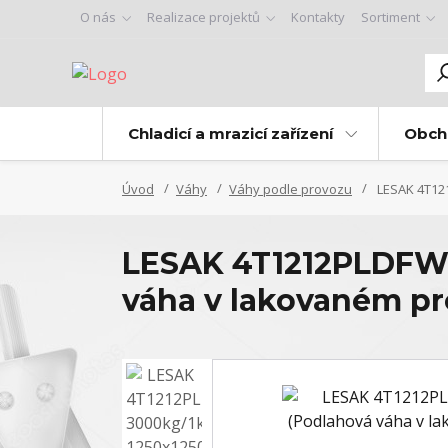
O nás
Realizace projektů
Kontakty
Sortiment
Chladicí a mrazicí zařízení
Obch
Úvod
Váhy
Váhy podle provozu
LESAK 4T121
LESAK 4T1212PLDFWL
váha v lakovaném p