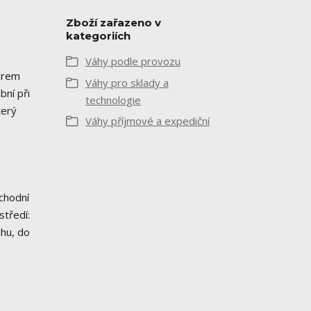
Zboží zařazeno v
kategoriích
Váhy podle provozu
orem
Váhy pro sklady a
bní při
technologie
terý
Váhy příjmové a expediční
chodní
středí:
ahu, do