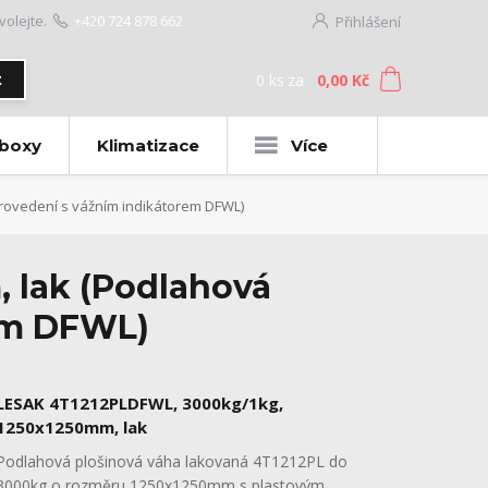
volejte.
+420 724 878 662
Přihlášení
0
ks
za
0,00 Kč
t
 boxy
Klimatizace
Více
ovedení s vážním indikátorem DFWL)
 lak (Podlahová
em DFWL)
LESAK 4T1212PLDFWL, 3000kg/1kg,
1250x1250mm, lak
Podlahová plošinová váha lakovaná 4T1212PL do
3000kg o rozměru 1250x1250mm s plastovým