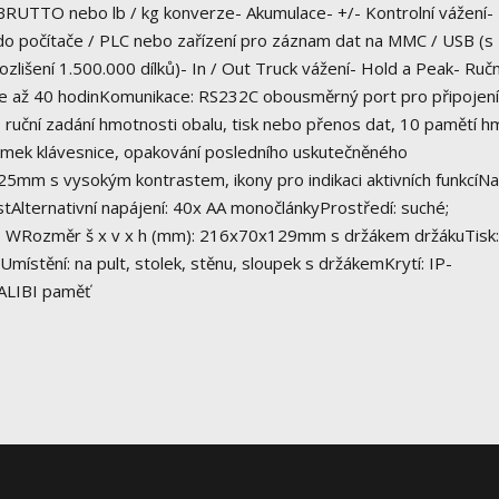
 BRUTTO nebo lb / kg konverze- Akumulace- +/- Kontrolní vážení-
do počítače / PLC nebo zařízení pro záznam dat na MMC / USB (s
zlišení 1.500.000 dílků)- In / Out Truck vážení- Hold a Peak- Ručn
rie až 40 hodinKomunikace: RS232C obousměrný port pro připojení
ruční zadání hmotnosti obalu, tisk nebo přenos dat, 10 pamětí h
zámek klávesnice, opakování posledního uskutečněného
 25mm s vysokým kontrastem, ikony pro indikaci aktivních funkcíNa
tAlternativní napájení: 40x AA monočlánkyProstředí: suché;
 7 WRozměr š x v x h (mm): 216x70x129mm s držákem držákuTisk:
uUmístění: na pult, stolek, stěnu, sloupek s držákemKrytí: IP-
, ALIBI paměť