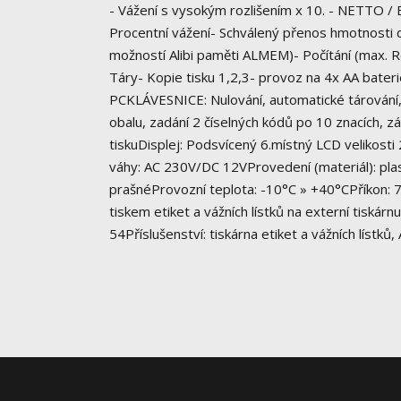
- Vážení s vysokým rozlišením x 10. - NETTO /
Procentní vážení- Schválený přenos hmotnosti 
možností Alibi paměti ALMEM)- Počítání (max. Ro
Táry- Kopie tisku 1,2,3- provoz na 4x AA bate
PCKLÁVESNICE: Nulování, automatické tárování, 
obalu, zadání 2 číselných kódů po 10 znacích, 
tiskuDisplej: Podsvícený 6.místný LCD velikosti
váhy: AC 230V/DC 12VProvedení (materiál): plas
prašnéProvozní teplota: -10°C » +40°CPříkon:
tiskem etiket a vážních lístků na externí tiskárn
54Příslušenství: tiskárna etiket a vážních lístků