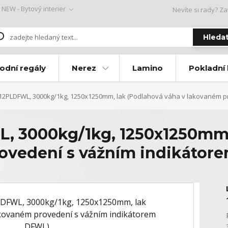
NEW - Bytový interier
Nevíte si rady? Za
Hleda
odní regály
Nerez
Lamino
Pokladní
2PLDFWL, 3000kg/1kg, 1250x1250mm, lak (Podlahová váha v lakovaném pr
, 3000kg/1kg, 1250x1250mm,
rovedení s vážním indikátor