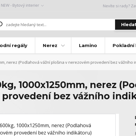
NEW - Bytový interier
Nevíte si rady? Za
Hleda
odní regály
Nerez
Lamino
Pokladní
m, nerez (Podlahová vážní plošina v nerezovém provedení bez vážního in
kg, 1000x1250mm, nerez (Po
 provedení bez vážního indi