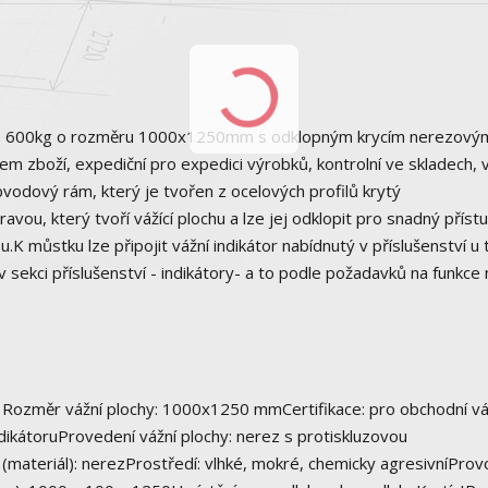
o 600kg o rozměru 1000x1250mm s odklopným krycím nerezový
em zboží, expediční pro expedici výrobků, kontrolní ve skladech, 
vodový rám, který je tvořen z ocelových profilů krytý
ou, který tvoří vážící plochu a lze jej odklopit pro snadný přístu
.K můstku lze připojit vážní indikátor nabídnutý v příslušenství u
 v sekci příslušenství - indikátory- a to podle požadavků na funkce
ů Rozměr vážní plochy: 1000x1250 mmCertifikace: pro obchodní vá
dikátoruProvedení vážní plochy: nerez s protiskluzovou
materiál): nerezProstředí: vlhké, mokré, chemicky agresivníProv