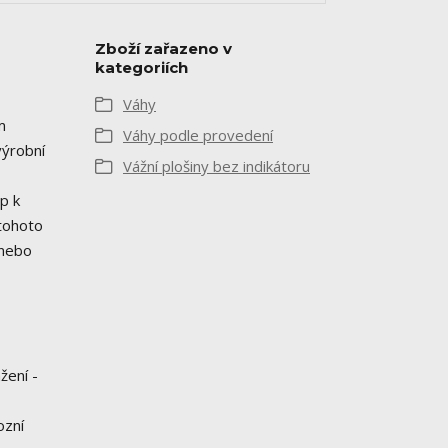
Zboží zařazeno v
kategoriích
Váhy
m
Váhy podle provedení
výrobní
Vážní plošiny bez indikátoru
p k
 tohoto
 nebo
žení -
ozní