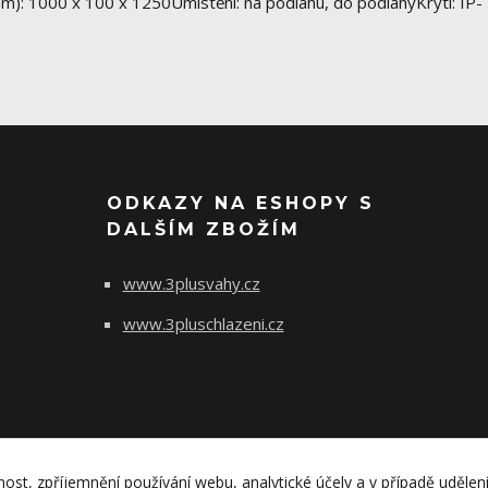
m): 1000 x 100 x 1250Umístění: na podlahu, do podlahyKrytí: IP-
ODKAZY NA ESHOPY S
DALŠÍM ZBOŽÍM
www.3plusvahy.cz
www.3pluschlazeni.cz
nost, zpříjemnění používání webu, analytické účely a v případě udělen