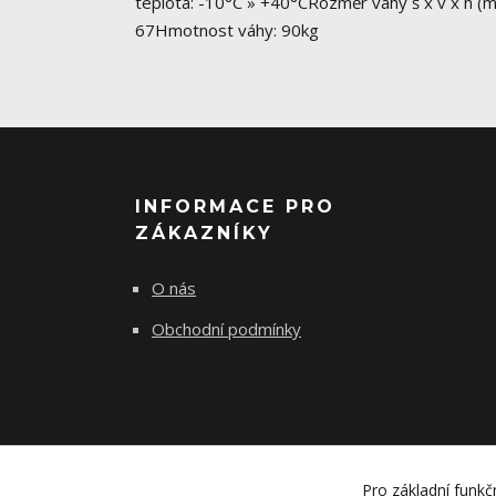
teplota: -10°C » +40°CRozměr váhy š x v x h (m
67Hmotnost váhy: 90kg
INFORMACE PRO
ZÁKAZNÍKY
O nás
Obchodní podmínky
Pro základní funkč