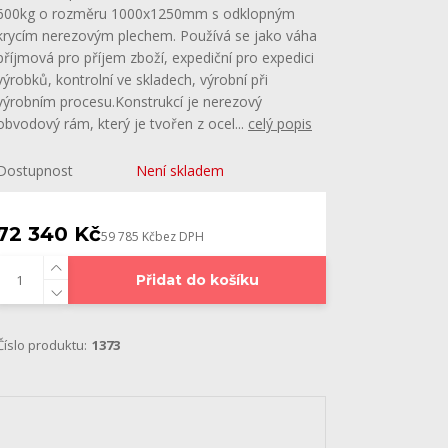
600kg o rozměru 1000x1250mm s odklopným
krycím nerezovým plechem. Používá se jako váha
příjmová pro příjem zboží, expediční pro expedici
výrobků, kontrolní ve skladech, výrobní při
výrobním procesu.Konstrukcí je nerezový
obvodový rám, který je tvořen z ocel...
celý popis
Dostupnost
Není skladem
72 340 Kč
59 785 Kč
bez DPH
Přidat do košíku
Číslo produktu:
1373