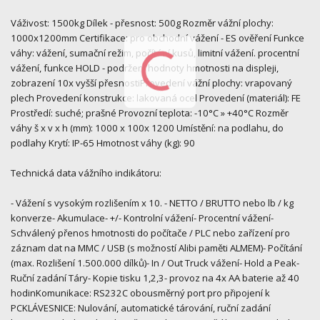
Váživost: 1500kg Dílek - přesnost: 500g Rozměr vážní plochy:
1000x1200mm Certifikace: pro obchodní vážení - ES ověření Funkce
váhy: vážení, sumační režim, počítání kusů, limitní vážení. procentní
vážení, funkce HOLD - podržení hodnoty hmotnosti na displeji,
zobrazení 10x vyšší přesnostiProvedení vážní plochy: vrapovaný
plech Provedení konstrukce: lakovaná ocel Provedení (materiál): FE
Prostředí: suché; prašné Provozní teplota: -10°C » +40°C Rozměr
váhy š x v x h (mm): 1000 x 100x 1200 Umístění: na podlahu, do
podlahy Krytí: IP-65 Hmotnost váhy (kg): 90
Technická data vážního indikátoru:
- Vážení s vysokým rozlišením x 10. - NETTO / BRUTTO nebo lb / kg
konverze- Akumulace- +/- Kontrolní vážení- Procentní vážení-
Schválený přenos hmotnosti do počítače / PLC nebo zařízení pro
záznam dat na MMC / USB (s možností Alibi paměti ALMEM)- Počítání
(max. Rozlišení 1.500.000 dílků)- In / Out Truck vážení- Hold a Peak-
Ruční zadání Táry- Kopie tisku 1,2,3- provoz na 4x AA baterie až 40
hodinKomunikace: RS232C obousměrný port pro připojení k
PCKLÁVESNICE: Nulování, automatické tárování, ruční zadání