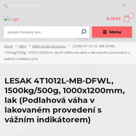
+420 724 878 662
0
0,00 Kč
Menu
Úvod
Váhy
Váhy podle provozu
LESAK 4T1012L-MB-DFWL,
1500kg/500g, 1000x1200mm, lak (Podlahová váha v lakovaném provedení s
vážním indikátorem)
LESAK 4T1012L-MB-DFWL,
1500kg/500g, 1000x1200mm,
lak (Podlahová váha v
lakovaném provedení s
vážním indikátorem)