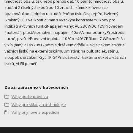
hmotnosti obalu, tisk nebo přenos dat, 10 pamětí hmotnosti obalu,
zadání 2 číselných kódů po 10 znacích, zámek klávesnice,
opakování posledního uskutečněného tiskuDisplej: Podsvícený
6.místný LCD velikosti 25mm s vysokým kontrastem, ikony pro
indikaci aktivních funkcíNapájení váhy: AC 230V/DC 12VProvedení
(materiál): plastAlternativní napájení: 40x AA monočlánkyProstředí:
suché; prašnéProvozní teplota: -10°C » +40°CPříkon: 7 WRozměr š x
v x h (mm): 216x70x129mm s držákem držákuTisk: s tiskem etiket a
vážních lístků na externí tiskárnuUmístění: na pult, stolek, stěnu,
sloupek s držákemKrytí: IP-54Příslušenství: tiskárna etiket a vážních
lístků, ALIBI paměť
Zboží zařazeno v kategoriích
Váhy podle provozu
Váhy pro sklady a technologie
Váhy příjmové a expediční