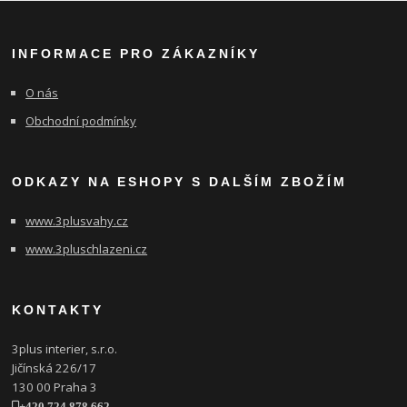
INFORMACE PRO ZÁKAZNÍKY
O nás
Obchodní podmínky
ODKAZY NA ESHOPY S DALŠÍM ZBOŽÍM
www.3plusvahy.cz
www.3pluschlazeni.cz
KONTAKTY
3plus interier, s.r.o.
Jičínská 226/17
130 00 Praha 3
+420 724 878 662