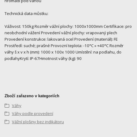
hromadí pod váhou
Technická data můstku:
Váživost: 150kg Rozměr vážní plochy: 1000x1000mm Certifikace: pro
neobchodní vážení Provedení vážní plochy: vrapovaný plech
Provedení konstrukce: lakovaná ocel Provedení (materiál): FE
Prostředí: suché; prašné Provozní teplota: -10°C » +40°C Rozměr
váhy š x v x h (mm): 1000 x 100x 1000 Umístění: na podlahu, do
podlahyKrytí: IP-67Hmotnost váhy (kg): 90
Zboží zařazeno v kategoriích
Váhy
Váhy podle provedení
Vážní plošiny bez indikátoru