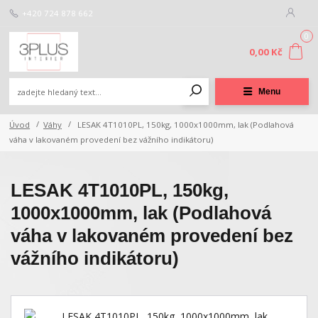
+420 724 878 662
0
0,00 Kč
Menu
Úvod
Váhy
LESAK 4T1010PL, 150kg, 1000x1000mm, lak (Podlahová
váha v lakovaném provedení bez vážního indikátoru)
LESAK 4T1010PL, 150kg,
1000x1000mm, lak (Podlahová
váha v lakovaném provedení bez
vážního indikátoru)