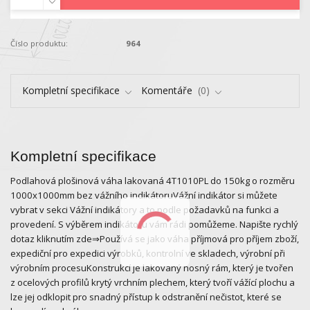
Číslo produktu:
964
Kompletní specifikace
Komentáře
0
Kompletní specifikace
Podlahová plošinová váha lakovaná 4T1010PL do 150kg o rozměru
1000x1000mm bez vážního indikátoruVážní indikátor si můžete
vybrat v sekci Vážní indikátory a to podle požadavků na funkci a
provedení. S výběrem indikátoru vám rádi pomůžeme. Napište rychlý
dotaz kliknutím zde⇒Používá se jako váha příjmová pro příjem zboží,
expediční pro expedici výrobků, kontrolní ve skladech, výrobní při
výrobním procesuKonstrukcí je lakovaný nosný rám, který je tvořen
z ocelových profilů krytý vrchním plechem, který tvoří vážící plochu a
lze jej odklopit pro snadný přístup k odstranění nečistot, které se