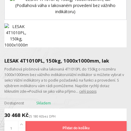
LESAK 4T1010PL, 150kg, 1000x1000mm, lak
Podlahová plošinová váha lakovaná 4T1010PL do 150kg o rozměru
1000x1000mm bez vážního indikátoruVážní indikátor si můžete vybrat v
sekci Vážní indikátory a to podle požadavků na funkci a provedení. S
výběrem indikátoru vám rádi pomůžeme. Napište rychlý dotaz
kliknutím zde⇒Používá se jako váha příjmo...
celý popis
Dostupnost
Skladem
30 468 Kč
25 180 Kč
bez DPH
Přidat do košíku