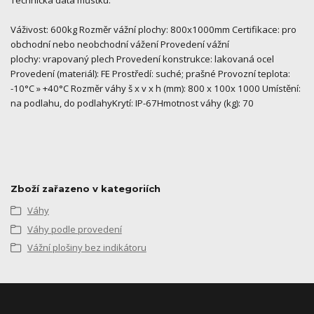
Váživost: 600kg Rozměr vážní plochy: 800x1000mm Certifikace: pro
obchodní nebo neobchodní vážení Provedení vážní
plochy: vrapovaný plech Provedení konstrukce: lakovaná ocel
Provedení (materiál): FE Prostředí: suché; prašné Provozní teplota:
-10°C » +40°C Rozměr váhy š x v x h (mm): 800 x 100x 1000 Umístění:
na podlahu, do podlahyKrytí: IP-67Hmotnost váhy (kg): 70
Zboží zařazeno v kategoriích
Váhy
Váhy podle provedení
Vážní plošiny bez indikátoru