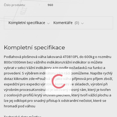
Číslo produktu:
960
Kompletní specifikace
Komentáře
0
Kompletní specifikace
Podlahová plošinová váha lakovaná 4T0810PL do 600kg o rozměru
800x1000mm bez vážního indikátoruVážní indikátor si můžete
vybrat v sekci Vážní indikátory a to podle požadavků na funkci a
provedení. S výběrem indikátoru vám rádi pomůžeme. Napište rychlý
dotaz kliknutím zde⇒Používá se jako váha příjmová pro příjem zboží,
expediční pro expedici výrobků, kontrolní ve skladech, výrobní při
výrobním procesuKonstrukcí je lakovaný nosný rám, který je tvořen
z ocelových profilů krytý vrchním plechem, který tvoří vážící plochu a
lze jej odklopit pro snadný přístup k odstranění nečistot, které se
hromadí pod váhou
Technická data můstku: