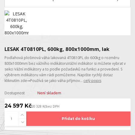
LESAK 4T0810PL, 600kg, 800x1000mm, lak
Podlahová plošinová váha lakovaná 4T0810PL do 600kg o rozměru
800x1000mm bez vážního indikátoruVážní indikátor si můžete vybrat v
sekci Vážní indikátory a to podle požadavků na funkci a provedení. S
výběrem indikátoru vám rádi pomůžeme. Napište rychlý dotaz
kliknutím zde⇒Používá se jako váha příjmov...
celý popis
Dostupnost
Není skladem
24 597 Kč
20 328 Kč
bez DPH
Přidat do košíku