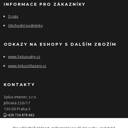
INFORMACE PRO ZÁKAZNÍKY
O nás
Obchodní podmínky
ODKAZY NA ESHOPY S DALŠÍM ZBOŽÍM
www.3plusvahy.cz
www.3pluschlazeni.cz
KONTAKTY
3plus interier, s.r.o.
Jičínská 226/17
130 00 Praha 3
+420 724 878 662
obchod@3plusinterier.cz
www.3plusinterier.cz