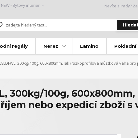
NEW - Bytový interier
Nevíte si rady? Za
Hleda
odní regály
Nerez
Lamino
Pokladní
8LDFWL, 300kg/100g, 600x800mm, lak (Nízkoprofilová můstková váha pro p
 300kg/100g, 600x800mm, la
říjem nebo expedici zboží s