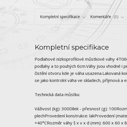
Kompletní specifikace
Komentáře
0
Kompletní specifikace
Podlahové nízkoprofilové můstkové váhy 4T060
podlahy a to pouhých 6cm.Váhy jsou vhodné i pr
čistění otvoru kde je váha usazena.Lakovaná 
se jako kontrolní váha ve skladech, příjmová a 
Technická data můstku:
Váživost (kg): 300Dílek - přesnost (g): 100Roz
plechProvedení konstrukce: lakProvedení (mater
+40°CRozměr váhy š x v x d (mm): 600 x 60 x 8