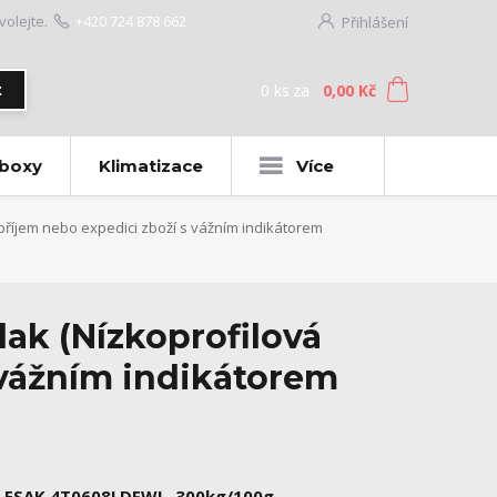
volejte.
+420 724 878 662
Přihlášení
0
ks
za
0,00 Kč
t
 boxy
Klimatizace
Více
říjem nebo expedici zboží s vážním indikátorem
k (Nízkoprofilová
 vážním indikátorem
LESAK 4T0608LDFWL, 300kg/100g,