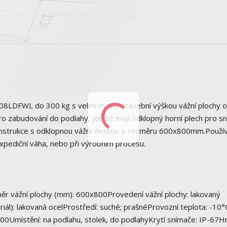
8LDFWL do 300 kg s velmi malou stavební výškou vážní plochy 
o zabudování do podlahy, jelikož mají odklopný horní plech pro s
konstrukce s odklopnou vážní deskou o rozměru 600x800mm.Použív
expediční váha, nebo při výrobním procesu.
měr vážní plochy (mm): 600x800Provedení vážní plochy: lakovaný
iál): lakovaná ocelProstředí: suché; prašnéProvozní teplota: -10°
00Umístění: na podlahu, stolek, do podlahyKrytí snímače: IP-67