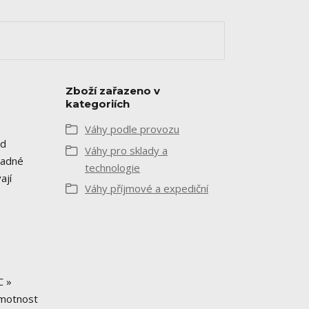
Zboží zařazeno v
kategoriích
Váhy podle provozu
od
Váhy pro sklady a
nadné
technologie
ají
Váhy příjmové a expediční
C »
Hmotnost