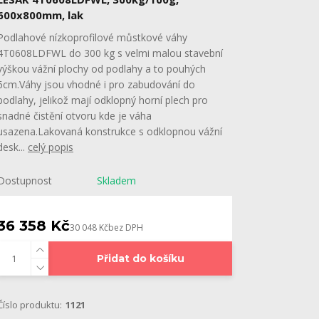
600x800mm, lak
Podlahové nízkoprofilové můstkové váhy
4T0608LDFWL do 300 kg s velmi malou stavební
výškou vážní plochy od podlahy a to pouhých
6cm.Váhy jsou vhodné i pro zabudování do
podlahy, jelikož mají odklopný horní plech pro
snadné čistění otvoru kde je váha
usazena.Lakovaná konstrukce s odklopnou vážní
desk...
celý popis
Dostupnost
Skladem
36 358 Kč
30 048 Kč
bez DPH
Přidat do košíku
Číslo produktu:
1121