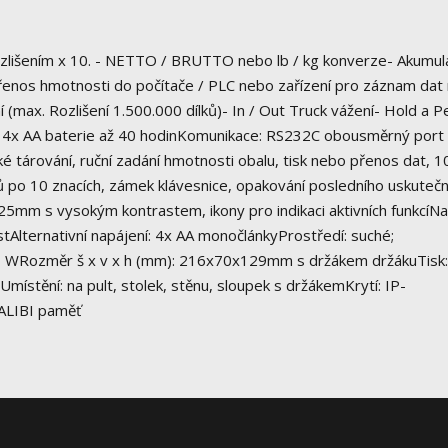
rozlišením x 10. - NETTO / BRUTTO nebo lb / kg konverze- Akumul
 přenos hmotnosti do počítače / PLC nebo zařízení pro záznam da
 (max. Rozlišení 1.500.000 dílků)- In / Out Truck vážení- Hold a P
na 4x AA baterie až 40 hodinKomunikace: RS232C obousměrný port
é tárování, ruční zadání hmotnosti obalu, tisk nebo přenos dat, 1
dů po 10 znacích, zámek klávesnice, opakování posledního uskute
 25mm s vysokým kontrastem, ikony pro indikaci aktivních funkcíNa
tAlternativní napájení: 4x AA monočlánkyProstředí: suché;
 7 WRozměr š x v x h (mm): 216x70x129mm s držákem držákuTisk:
uUmístění: na pult, stolek, stěnu, sloupek s držákemKrytí: IP-
, ALIBI paměť