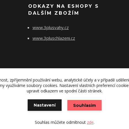
ODKAZY NA ESHOPY S
DALŠÍM ZBOŽÍM
www.3plusvahy.cz
www.3pluschlazeni.cz
nost, zpříjemnění používání webu, analytické účely a v případě udělen
lamy využíváme soubory cookies. Nastavení vlastních preferencí cooki
upravit odkazem ve spodní části stránek.
© 2011 - 2021 3plus interier s.r.o.
Nastavení
Souhlasím
Vytvořeno na
Eshop-rychle.cz
Souhlas můžete odmítnout
zde
.