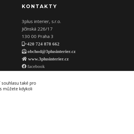
KONTAKTY
3plus interier, s.r.o.
Jičínská 226/17
130 00 Praha 3
+420 724 878 662
obchod@3plusinterier.cz
www.3plusinterier.cz
facebook
í souhlasu také pro
es můžete kdykoli