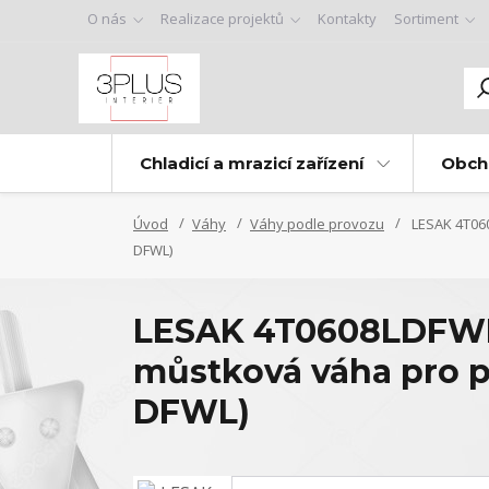
O nás
Realizace projektů
Kontakty
Sortiment
Chladicí a mrazicí zařízení
Obch
Úvod
Váhy
Váhy podle provozu
LESAK 4T060
DFWL)
LESAK 4T0608LDFWL,
můstková váha pro p
DFWL)