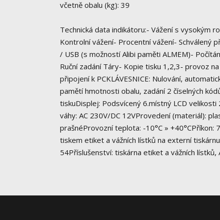
včetně obalu (kg): 39
Technická data indikátoru:- Vážení s vysokým 
Kontrolní vážení- Procentní vážení- Schválený
/ USB (s možností Alibi paměti ALMEM)- Počítání
Ruční zadání Táry- Kopie tisku 1,2,3- provoz 
připojení k PCKLÁVESNICE: Nulování, automatick
pamětí hmotnosti obalu, zadání 2 číselných kó
tiskuDisplej: Podsvícený 6.místný LCD velikosti
váhy: AC 230V/DC 12VProvedení (materiál): plas
prašnéProvozní teplota: -10°C » +40°CPříkon:
tiskem etiket a vážních lístků na externí tiskárn
54Příslušenství: tiskárna etiket a vážních lístků