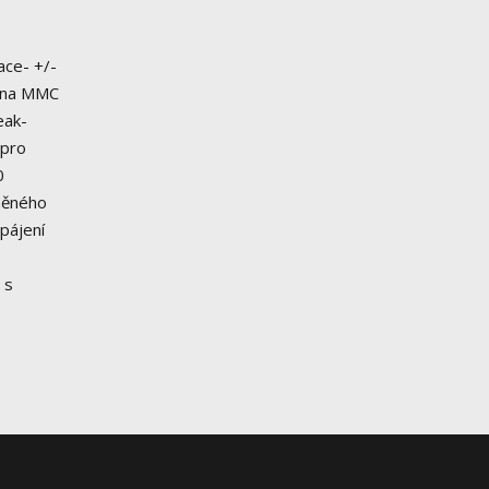
ace- +/-
t na MMC
eak-
 pro
0
čněného
pájení
 s