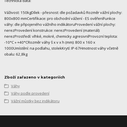
Technická data:
Váživost: 150kgDílek - přesnost: dle požadavků Rozměr vážní plochy:
800x800 mmCertifikace: pro obchodní vážení - ES ověřeníFunkce
váhy: dle připojeného vážního indikátoruProvedení vážní plochy:
nerezProvedení konstrukce: nerezProvedení (materiál):
nerezProstředí: vlhké, mokré, chemicky agresivníProvozní teplota:
-10°C » +40°CRozměr váhy š x v x h (mm): 800 x 160 x
1000Umístění: na podlahu, stolekKrytí: IP-67Hmotnost váhy včetně
obalu: 62,8kg
Zboží zařazeno v kategoriích
Váhy
Váhy podle provedení
Vážní můstky bez indikátoru