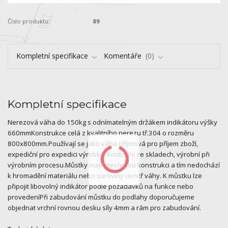
Číslo produktu:
89
Kompletní specifikace
Komentáře
0
Kompletní specifikace
Nerezová váha do 150kg s odnímatelným držákem indikátoru výšky
660mmKonstrukce celá z kvalitního nerezu tř.304 o rozměru
800x800mm.Používají se jako váha příjmová pro příjem zboží,
expediční pro expedici výrobků, kontrolní ve skladech, výrobní při
výrobním procesu.Můstky mají otevřenou konstrukci a tím nedochází
k hromadění materiálu nebo suroviny uvnitř váhy. K můstku lze
připojit libovolný indikátor podle požadavků na funkce nebo
provedeníPři zabudování můstku do podlahy doporučujeme
objednat vrchní rovnou desku síly 4mm a rám pro zabudování.