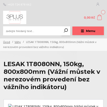
+420 724 878 662
0
0,00 Kč
Menu
Úvod
Váhy
LESAK 1T8080NN, 150kg, 800x800mm (Vážní můstek v
nerezovém provedení bez vážního indikátoru)
LESAK 1T8080NN, 150kg,
800x800mm (Vážní můstek v
nerezovém provedení bez
vážního indikátoru)