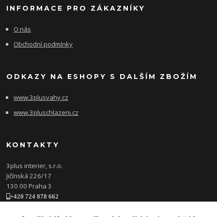
INFORMACE PRO ZÁKAZNÍKY
O nás
Obchodní podmínky
ODKAZY NA ESHOPY S DALŠÍM ZBOŽÍM
www.3plusvahy.cz
www.3pluschlazeni.cz
KONTAKTY
3plus interier, s.r.o.
Jičínská 226/17
130 00 Praha 3
+420 724 878 662
obchod@3plusinterier.cz
www.3plusinterier.cz