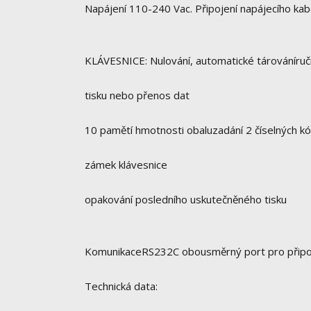
Napájení 110-240 Vac. Připojení napájecího kab
KLÁVESNICE: Nulování, automatické tárováníruč
tisku nebo přenos dat
10 pamětí hmotnosti obaluzadání 2 číselných k
zámek klávesnice
opakování posledního uskutečněného tisku
KomunikaceRS232C obousměrný port pro připoj
Technická data: