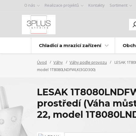
O nás
Realizace projektů
Kontakty
Sortiment
Chladicí a mrazicí zařízení
Obch
Úvod
Váhy
Váhy podle provozu
LESAK 1T808
model 1T8080LNDFWLKI3GD300)
LESAK 1T8080LNDFW
prostředí (Váha můs
22, model 1T8080L