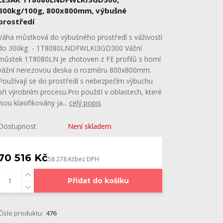
300kg/100g, 800x800mm, výbušné
prostředí
Váha můstková do výbušného prostředí s váživostí
do 300kg - 1T8080LNDFWLKI3GD300 Vážní
můstek 1T8080LN je zhotoven z FE profilů s horní
vážní nerezovou deska o rozměru 800x800mm.
Používají se do prostředí s nebezpečím výbuchu
při výrobním procesu.Pro použití v oblastech, které
jsou klasifikovány ja...
celý popis
Dostupnost
Není skladem
70 516 Kč
58 278 Kč
bez DPH
Přidat do košíku
Číslo produktu:
476