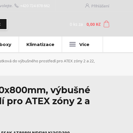
volejte.
+420 724 878 662
Přihlášení
0
ks
za
0,00 Kč
t
 boxy
Klimatizace
Více
ková do výbušného prostředí pro ATEX zóny 2 a 22,
00x800mm, výbušné
í pro ATEX zóny 2 a
LESAK 1T8080LNDFWLKI3GD300,