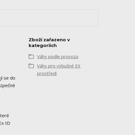
Zboží zařazeno v
kategoriích
Váhy podle provozu
Váhy pro výbušné EX
prostředí
í se do
bezpečné
které
Ex tD