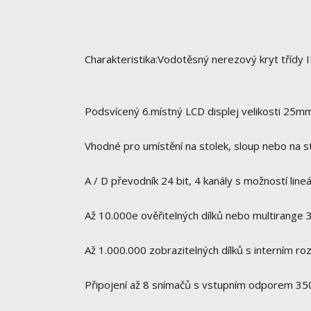
Charakteristika:Vodotěsný nerezový kryt třídy I
Podsvícený 6.místný LCD displej velikosti 25mm 
Vhodné pro umístění na stolek, sloup nebo na s
A / D převodník 24 bit, 4 kanály s možností line
Až 10.000e ověřitelných dílků nebo multirange 3
Až 1.000.000 zobrazitelných dílků s interním roz
Připojení až 8 snímačů s vstupním odporem 3