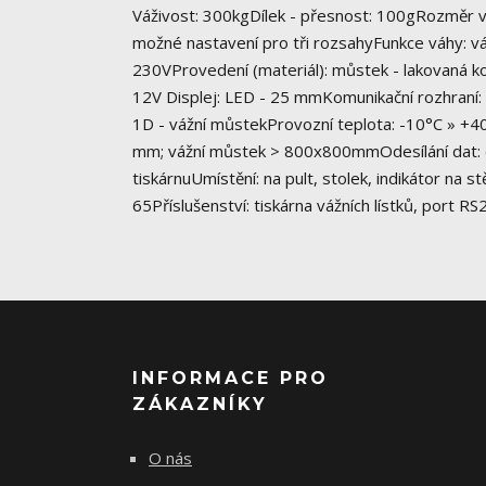
Váživost: 300kgDílek - přesnost: 100gRozměr v
možné nastavení pro tři rozsahyFunkce váhy: váž
230VProvedení (materiál): můstek - lakovaná kon
12V Displej: LED - 25 mmKomunikační rozhraní: 
1D - vážní můstekProvozní teplota: -10°C » +4
mm; vážní můstek > 800x800mmOdesílání dat: do P
tiskárnuUmístění: na pult, stolek, indikátor na s
65Příslušenství: tiskárna vážních lístků, port
INFORMACE PRO
ZÁKAZNÍKY
O nás