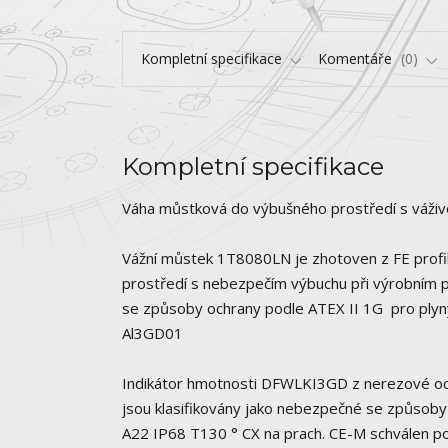
Kompletní specifikace
Komentáře
0
Kompletní specifikace
Váha můstková do výbušného prostředí s vá
Vážní můstek 1T8080LN je zhotoven z FE profi
prostředí s nebezpečím výbuchu při výrobním pr
se způsoby ochrany podle ATEX II 1G pro plyn
Al3GD01
Indikátor hmotnosti DFWLKI3GD z nerezové oceli
jsou klasifikovány jako nebezpečné se způsoby
A22 IP68 T130 ° CX na prach. CE-M schválen