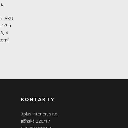
),
ní: AKU
a 1G a
8, 4
terní
KONTAKTY
3plus interier, s.r.o.
Jičínská 226/17