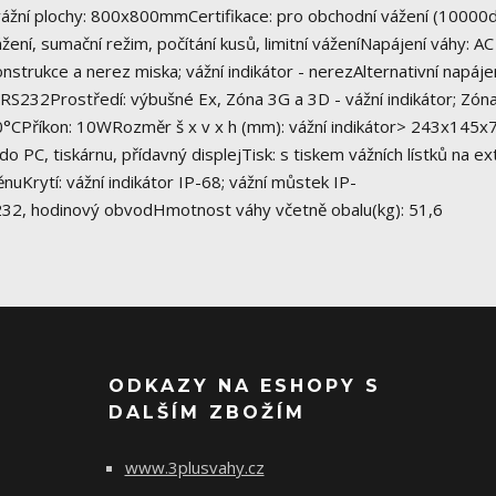
ážní plochy: 800x800mmCertifikace: pro obchodní vážení (10000d
ení, sumační režim, počítání kusů, limitní váženíNapájení váhy: AC
strukce a nerez miska; vážní indikátor - nerezAlternativní napáje
RS232Prostředí: výbušné Ex, Zóna 3G a 3D - vážní indikátor; Zón
0°CPříkon: 10WRozměr š x v x h (mm): vážní indikátor> 243x145x7
C, tiskárnu, přídavný displejTisk: s tiskem vážních lístků na ex
těnuKrytí: vážní indikátor IP-68; vážní můstek IP-
 RS232, hodinový obvodHmotnost váhy včetně obalu(kg): 51,6
ODKAZY NA ESHOPY S
DALŠÍM ZBOŽÍM
www.3plusvahy.cz