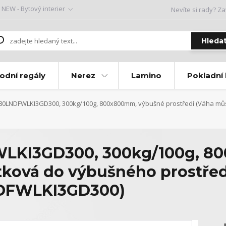
NEW - Bytový interier
Nevíte si rady? Za
Hleda
odní regály
Nerez
Lamino
Pokladní
0LNDFWLKI3GD300, 300kg/100g, 800x800mm, výbušné prostředí (Váha můst
LKI3GD300, 300kg/100g, 8
tková do výbušného prostřed
NDFWLKI3GD300)