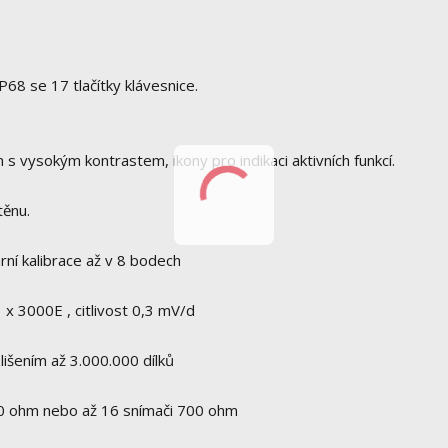
P68 se 17 tlačítky klávesnice.
s vysokým kontrastem, ikony pro indikaci aktivních funkcí.
těnu.
ární kalibrace až v 8 bodech
 x 3000E , citlivost 0,3 mV/d
lišením až 3.000.000 dílků
50 ohm nebo až 16 snímači 700 ohm