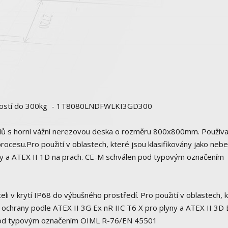
živostí do 300kg - 1T8080LNDFWLKI3GD300
lů s horní vážní nerezovou deska o rozměru 800x800mm. Používaj
ocesu.Pro použití v oblastech, které jsou klasifikovány jako ne
y a ATEX II 1D na prach. CE-M schválen pod typovým označením
 v krytí IP68 do výbušného prostředí. Pro použití v oblastech, 
 ochrany podle ATEX II 3G Ex nR IIC T6 X pro plyny a ATEX II 3D 
 pod typovým označením OIML R-76/EN 45501