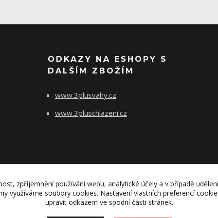
ODKAZY NA ESHOPY S
DALŠÍM ZBOŽÍM
www.3plusvahy.cz
www.3pluschlazeni.cz
nost, zpříjemnění používání webu, analytické účely a v případě udělen
lamy využíváme soubory cookies. Nastavení vlastních preferencí cooki
upravit odkazem ve spodní části stránek.