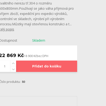
kvalitního nerezu tř.304 o rozměru
600x800mm.Používají se jako váha příjmová pro
příjem zboží, expediční pro expedici výrobků,
kontrolní ve skladech, výrobní při výrobním
procesu.Můstky mají otevřenou konstrukci a t...
celý popis
Dostupnost
Skladem
22 869 Kč
18 900 Kč
bez DPH
Přidat do košíku
Číslo produktu:
80