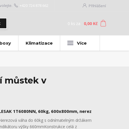
volejte.
+420 724 878 662
Přihlášení
0
ks
za
0,00 Kč
t
 boxy
Klimatizace
Více
í můstek v
LESAK 1T6080NN, 60kg, 600x800mm, nerez
Nerezová váha do 60kg s odnímatelným držákem
indikátoru výšky 660mmKonstrukce celá z