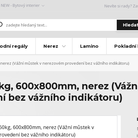
NEW - Bytový interier
Nevíte si rady? Za
Hleda
odní regály
Nerez
Lamino
Pokladní
nerez (Vážní můstek v nerezovém provedení bez vážního indikátoru)
kg, 600x800mm, nerez (Vážn
 bez vážního indikátoru)