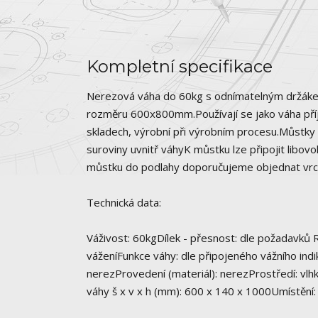
Kompletní specifikace
Nerezová váha do 60kg s odnímatelným držákem
rozměru 600x800mm.Používají se jako váha příjm
skladech, výrobní při výrobním procesu.Můstky
suroviny uvnitř váhyK můstku lze připojit libo
můstku do podlahy doporučujeme objednat vrch
Technická data:
Váživost: 60kgDílek - přesnost: dle požadavků
váženíFunkce váhy: dle připojeného vážního ind
nerezProvedení (materiál): nerezProstředí: vl
váhy š x v x h (mm): 600 x 140 x 1000Umístění: