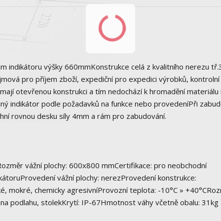
 indikátoru výšky 660mmKonstrukce celá z kvalitního nerezu tř.
ová pro příjem zboží, expediční pro expedici výrobků, kontrolní
 mají otevřenou konstrukci a tím nedochází k hromadění materiálu
volný indikátor podle požadavků na funkce nebo provedeníPři zabu
ní rovnou desku síly 4mm a rám pro zabudování.
 Rozměr vážní plochy: 600x800 mmCertifikace: pro neobchodní
ikátoruProvedení vážní plochy: nerezProvedení konstrukce:
hké, mokré, chemicky agresivníProvozní teplota: -10°C » +40°CRo
 na podlahu, stolekKrytí: IP-67Hmotnost váhy včetně obalu: 31kg