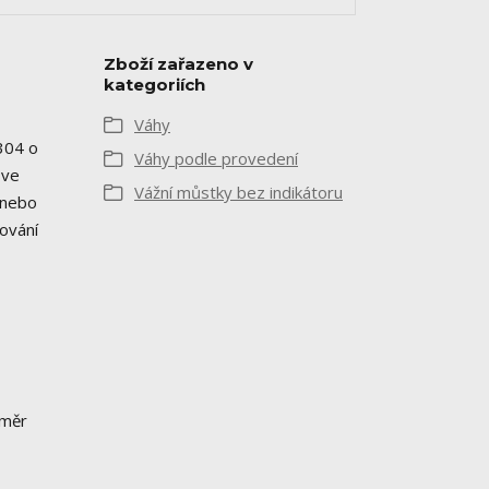
Zboží zařazeno v
kategoriích
Váhy
304 o
Váhy podle provedení
 ve
Vážní můstky bez indikátoru
 nebo
dování
změr