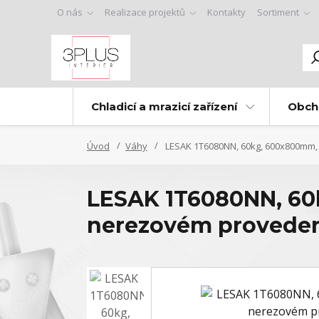
O nás
Realizace projektů
Kontakty
Sortiment
Chladicí a mrazicí zařízení
Obch
Úvod
Váhy
LESAK 1T6080NN, 60kg, 600x800mm, 
LESAK 1T6080NN, 60
nerezovém provedení