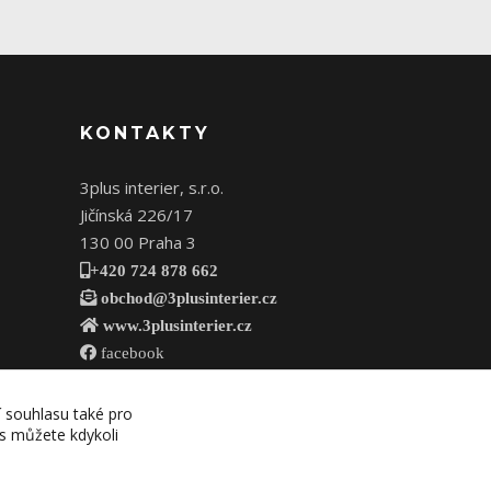
KONTAKTY
3plus interier, s.r.o.
Jičínská 226/17
130 00 Praha 3
+420 724 878 662
obchod@3plusinterier.cz
www.3plusinterier.cz
facebook
í souhlasu také pro
es můžete kdykoli