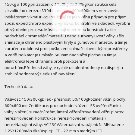
150kg a 100g při zatížení od 150kg do 300kg.Konstrukce celá
z kvalitního nerezu tř.304 o rozměru 600x600mm s nerezovým
indikátorem v krytí IP-65.Používají se jako váha příjmová pro příjem
zboží, expediční pro expedici výrobků, kontrolní ve skladech, výrobní
při výrobním procesu.Můstky mají otevřenou konstrukci a tím
nedochází k hromadění materiálu nebo suroviny uvnitř váhy. Tělo
snímače je chráněno plastovými kryty s gumovou manžetou a tím je
zaručena odolnost proti poškození snímače chemickými prostředky
a vodě.Indikátor je umístěn 660mm nad vážní plochou a tím je
elektronika lépe chráněna proti poškození a
poruchám.Předností váhy je rychlé ustálení hodnoty na displeji a
stabilní hodnota výsledku při navážení.
Technická data:
Váživost: 150/300kgDílek - přesnost: 50/100gRozměr vážní plochy:
600x600 mmCertifikace: pro obchodní vážení - ES ověřeníFunkce
váhy: vážení, sumační režim, limitní váženíProvedení vážní plochy:
nerezProvedení konstrukce: nerezProvedení (materiál):
nerezNapájení váhy: AC 230VAlternativní napájení: Ni-MH baterie
1.2V/1200mAh 6ksDisplej: LCD - 22 mm s modrým LED