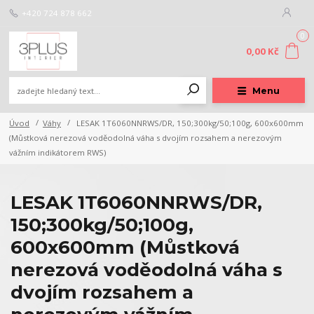
+420 724 878 662
0
0,00 Kč
Menu
Úvod
Váhy
LESAK 1T6060NNRWS/DR, 150;300kg/50;100g, 600x600mm
(Můstková nerezová voděodolná váha s dvojím rozsahem a nerezovým
vážním indikátorem RWS)
LESAK 1T6060NNRWS/DR,
150;300kg/50;100g,
600x600mm (Můstková
nerezová voděodolná váha s
dvojím rozsahem a