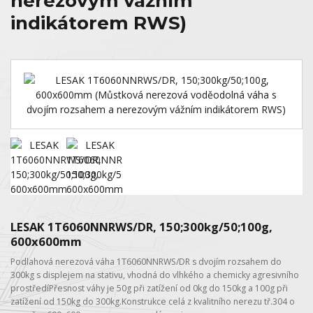
nerezovým vážním
indikátorem RWS)
LESAK 1T6060NNRWS/DR, 150;300kg/50;100g,
600x600mm
Podlahová nerezová váha 1T6060NNRWS/DR s dvojím rozsahem do
300kg s displejem na stativu, vhodná do vlhkého a chemicky agresivního
prostředíPřesnost váhy je 50g při zatížení od 0kg do 150kg a 100g při
zatížení od 150kg do 300kg.Konstrukce celá z kvalitního nerezu tř.304 o