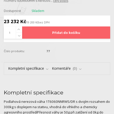
rozměru 600x600mm s nerezov...
celý popis
Dostupnost
Skladem
23 232 Kč
19 200 Kč
bez DPH
Přidat do košíku
Číslo produktu:
77
Kompletní specifikace
Komentáře
0
Kompletní specifikace
Podlahová nerezová váha 1T6060NNRWS/DR s dvojím rozsahem do
300kg s displejem na stativu, vhodná do vlhkého a chemicky
agresivního prostředíPřesnost váhy je 50g při zatížení od 0kg do