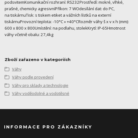
podsvitemKomunikační rozhraní: RS232Prostředí: mokré, vlhké,
prašné, chemicky agresivníPříkon: 7 WOdesílání dat: do PC,
na tiskárnuTisk: s tiskem etiket a vážních lístků na externí
tiskárnuProvozní teplota: -10°C » +40°CRozměr váhy š x v x h (mm):
600 x 800 x 800Umístění: na podlahu, stolekKrytí: IP-65Hmotnost
váhy včetně obalu: 27,4kg
Zboží zařazeno v kategoriích
Váhy
Váhy podle provedení
Váhy pro sklady a technologie
Váhy voděodolné a vodotěsné
INFORMACE PRO ZÁKAZNÍKY