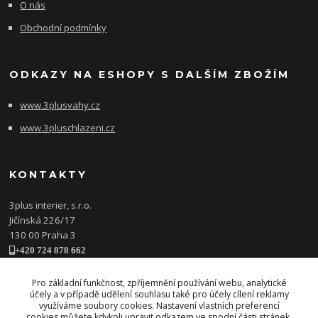
O nás
Obchodní podmínky
ODKAZY NA ESHOPY S DALŠÍM ZBOŽÍM
www.3plusvahy.cz
www.3pluschlazeni.cz
KONTAKTY
3plus interier, s.r.o.
Jičínská 226/17
130 00 Praha 3
+420 724 878 662
obchod@3plusinterier.cz
www.3plusinterier.cz
Pro základní funkčnost, zpříjemnění používání webu, analytické
účely a v případě udělení souhlasu také pro účely cílení reklamy
facebook
využíváme soubory cookies. Nastavení vlastních preferencí
cookies můžete kdykoli upravit odkazem ve spodní části stránek.