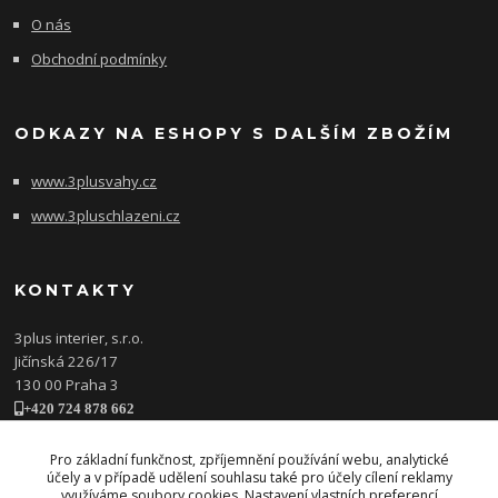
O nás
Obchodní podmínky
ODKAZY NA ESHOPY S DALŠÍM ZBOŽÍM
www.3plusvahy.cz
www.3pluschlazeni.cz
KONTAKTY
3plus interier, s.r.o.
Jičínská 226/17
130 00 Praha 3
+420 724 878 662
obchod@3plusinterier.cz
www.3plusinterier.cz
Pro základní funkčnost, zpříjemnění používání webu, analytické
účely a v případě udělení souhlasu také pro účely cílení reklamy
facebook
využíváme soubory cookies. Nastavení vlastních preferencí