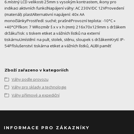
6.místný LCD velikosti 25mm s vysokým kontrastem, ikony pro
indikaci aktivních funkcíNapájení váhy: AC 230V/DC 12VProvedení
(materiál): plastAlternativní napájení: 40x AA
monočlánkyProstředí: suché; prašnéProvozní teplota: -10°C »
+40°CPříkon: 7 WRozměr š x v x h (mm): 216x70x129mm s držákem
držákuTisk: s tiskem etiket a vážních lístků na externí
tiskárnuUmístění: na pult, stolek, stěnu, sloupek s držákemKrytí: IP-
54Příslušenství: tiskárna etiket a vážních lístků, ALIBI paměť
Zboží zařazeno v kategoriích
Váhy podle provozu
Váhy pro sklady a technologie
Váhy příjmové a expediční
INFORMACE PRO ZÁKAZNÍKY