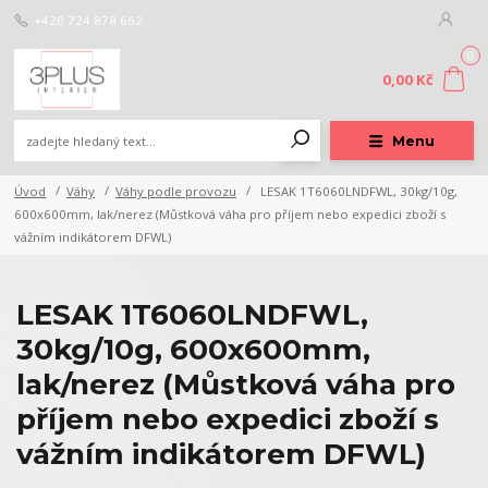
+420 724 878 662
0
0,00 Kč
Menu
Úvod
Váhy
Váhy podle provozu
LESAK 1T6060LNDFWL, 30kg/10g,
600x600mm, lak/nerez (Můstková váha pro příjem nebo expedici zboží s
vážním indikátorem DFWL)
LESAK 1T6060LNDFWL,
30kg/10g, 600x600mm,
lak/nerez (Můstková váha pro
příjem nebo expedici zboží s
vážním indikátorem DFWL)