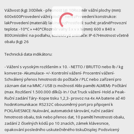
Váživost (kg): 30Dílek - přesnost (g): 10Rozměr vážní plochy (mm):
600x600Provedení vážní plochy: nerezProvedení konstrukce:
lakProvedení (materiál): lak/nerezProstředí: suché; prašnéProvozní
teplota: -10°C » +40°CRozměr váhy š x v x h (mm): 600 x 840 x
800Umístění: na podlahu, stolekKrytí snímače: IP-67Hmotnost včetně
obalu (kg): 26
Technická data indikátoru:
- Vážení s vysokým rozlišením x 10. - NETTO / BRUTTO nebo lb / kg
konverze- Akumulace- +/- Kontrolní vážení- Procentní vážení-
Schválený přenos hmotnosti do počítače / PLC nebo zařízení pro
záznam dat na MMC / USB (s možností Alibi paměti ALMEM)- Počítání
(max. Rozlišení 1.500.000 dílků)- In / Out Truck vážení- Hold a Peak-
Ruční zadání Táry- Kopie tisku 1,2,3- provoz na 4x AA baterie až 40
hodinKomunikace: RS232C obousměrný port pro připojení k
PCKLÁVESNICE: Nulování, automatické tárování, ruční zadání
hmotnosti obalu, tisk nebo přenos dat, 10 pamětí hmotnosti obalu,
zadání 2 číselných kódů po 10 znacích, zámek klávesnice,
opakování posledního uskutečněného tiskuDisplej: Podsvícený