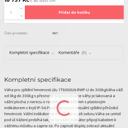
15 485 Kč
bez DPH
Přidat do košíku
Číslo produktu:
461
Kompletní specifikace
Komentáře
0
Kompletní specifikace
Váha pro zjištění hmotnosti úlu 1T6060LN-RWP-U do 300kgVáha váží
od 0kg do 300kg s přesností 50g.Konstrukce váhy je lakovaná a
vážní plocha z nerezu o rozměru 600x600mm s plastovým
indikátorem v krytí IP-54.Používají se pro aktuální zjištění přírůstků
hmotnosti. Vážní indikátor se dá odpojit a vzít sebou.Váha se umístí
pod úl.Vážení probíhá tak, že se vážní indikátor připojí kabelem k
vážnímu můstku a zapne se. Po zapnutí displej zobrazí aktuální