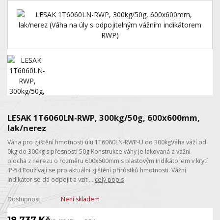
LESAK 1T6060LN-RWP, 300kg/50g, 600x600mm,
lak/nerez
Váha pro zjištění hmotnosti úlu 1T6060LN-RWP-U do 300kgVáha váží od
0kg do 300kg s přesností 50g.Konstrukce váhy je lakovaná a vážní
plocha z nerezu o rozměru 600x600mm s plastovým indikátorem v krytí
IP-54.Používají se pro aktuální zjištění přírůstků hmotnosti. Vážní
indikátor se dá odpojit a vzít ...
celý popis
Dostupnost
Není skladem
18 737 Kč