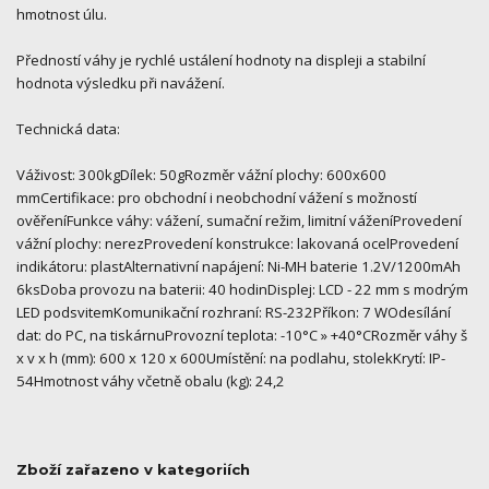
hmotnost úlu.
Předností váhy je rychlé ustálení hodnoty na displeji a stabilní
hodnota výsledku při navážení.
Technická data:
Váživost: 300kgDílek: 50gRozměr vážní plochy: 600x600
mmCertifikace: pro obchodní i neobchodní vážení s možností
ověřeníFunkce váhy: vážení, sumační režim, limitní váženíProvedení
vážní plochy: nerezProvedení konstrukce: lakovaná ocelProvedení
indikátoru: plastAlternativní napájení: Ni-MH baterie 1.2V/1200mAh
6ksDoba provozu na baterii: 40 hodinDisplej: LCD - 22 mm s modrým
LED podsvitemKomunikační rozhraní: RS-232Příkon: 7 WOdesílání
dat: do PC, na tiskárnuProvozní teplota: -10°C » +40°CRozměr váhy š
x v x h (mm): 600 x 120 x 600Umístění: na podlahu, stolekKrytí: IP-
54Hmotnost váhy včetně obalu (kg): 24,2
Zboží zařazeno v kategoriích