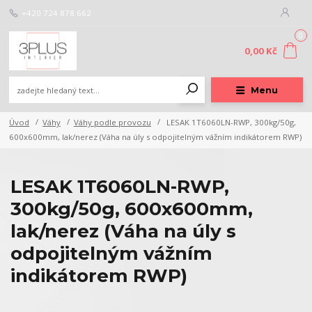
+420 724 878 662
0
0,00 Kč
Menu
Úvod
Váhy
Váhy podle provozu
LESAK 1T6060LN-RWP, 300kg/50g,
600x600mm, lak/nerez (Váha na úly s odpojitelným vážním indikátorem RWP)
LESAK 1T6060LN-RWP,
300kg/50g, 600x600mm,
lak/nerez (Váha na úly s
odpojitelným vážním
indikátorem RWP)