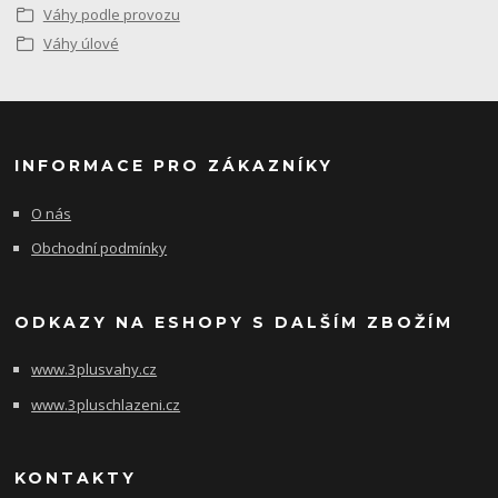
Váhy podle provozu
Váhy úlové
INFORMACE PRO ZÁKAZNÍKY
O nás
Obchodní podmínky
ODKAZY NA ESHOPY S DALŠÍM ZBOŽÍM
www.3plusvahy.cz
www.3pluschlazeni.cz
KONTAKTY