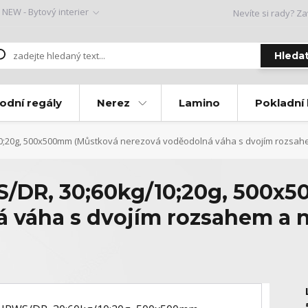
NEW - Bytový interier
Nevíte si rady? Za
Hleda
odní regály
Nerez
Lamino
Pokladní
;20g, 500x500mm (Můstková nerezová voděodolná váha s dvojím rozsah
DR, 30;60kg/10;20g, 500x
á váha s dvojím rozsahem a