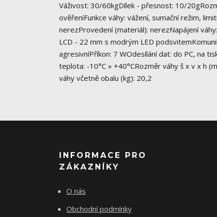
Váživost: 30/60kgDílek - přesnost: 10/20gRozm
ověřeníFunkce váhy: vážení, sumační režim, limi
nerezProvedení (materiál): nerezNapájení váhy
LCD - 22 mm s modrým LED podsvitemKomunikačn
agresivníPříkon: 7 WOdesílání dat: do PC, na tis
teplota: -10°C » +40°CRozměr váhy š x v x h (
váhy včetně obalu (kg): 20,2
INFORMACE PRO
ZÁKAZNÍKY
O nás
Obchodní podmínky