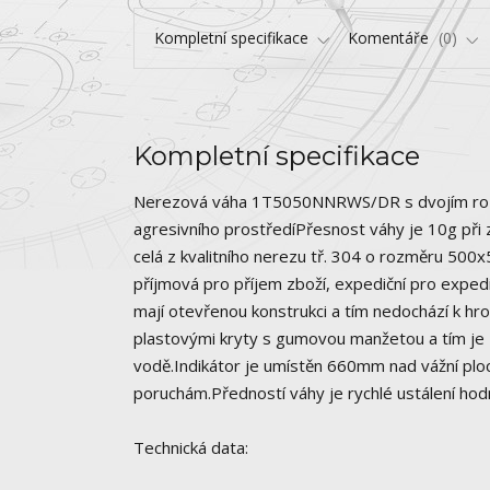
Kompletní specifikace
Komentáře
0
Kompletní specifikace
Nerezová váha 1T5050NNRWS/DR s dvojím rozsa
agresivního prostředíPřesnost váhy je 10g při 
celá z kvalitního nerezu tř. 304 o rozměru 500
příjmová pro příjem zboží, expediční pro exped
mají otevřenou konstrukci a tím nedochází k hr
plastovými kryty s gumovou manžetou a tím je
vodě.Indikátor je umístěn 660mm nad vážní ploc
poruchám.Předností váhy je rychlé ustálení hodno
Technická data: