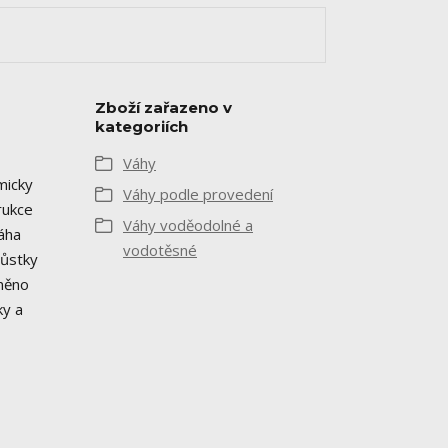
Zboží zařazeno v
kategoriích
Váhy
micky
Váhy podle provedení
rukce
Váhy voděodolné a
áha
vodotěsné
Můstky
áněno
ky a