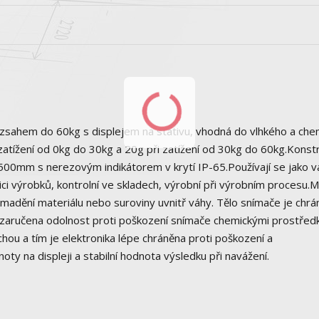
hem do 60kg s displejem na stativu, vhodná do vlhkého a che
zatížení od 0kg do 30kg a 20g při zatížení od 30kg do 60kg.Konst
x500mm s nerezovým indikátorem v krytí IP-65.Používají se jako v
ici výrobků, kontrolní ve skladech, výrobní při výrobním procesu.
omadění materiálu nebo suroviny uvnitř váhy. Tělo snímače je chr
 zaručena odolnost proti poškození snímače chemickými prostřed
hou a tím je elektronika lépe chráněna proti poškození a
ty na displeji a stabilní hodnota výsledku při navážení.