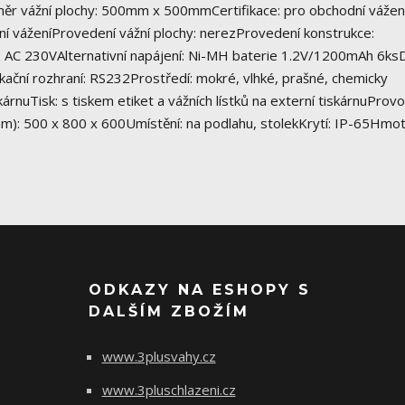
ěr vážní plochy: 500mm x 500mmCertifikace: pro obchodní vážení
tní váženíProvedení vážní plochy: nerezProvedení konstrukce:
: AC 230VAlternativní napájení: Ni-MH baterie 1.2V/1200mAh 6ksD
í rozhraní: RS232Prostředí: mokré, vlhké, prašné, chemicky
kárnuTisk: s tiskem etiket a vážních lístků na externí tiskárnuProvo
mm): 500 x 800 x 600Umístění: na podlahu, stolekKrytí: IP-65Hmo
ODKAZY NA ESHOPY S
DALŠÍM ZBOŽÍM
www.3plusvahy.cz
www.3pluschlazeni.cz