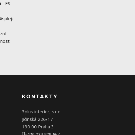
 - ES
isplej:
zní
tnost
KONTAKTY
3plus interier, s.r.o.
Jičínská 226/17
130 00 Praha 3
+420 724 878 662