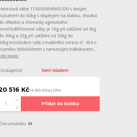
Nerezová váha 1T5050NNRWS/DR s dvojím
rozsahem do 60kg s displejem na stativu, vhodná
do vlhkého a chemicky agresivního
prostředíPřesnost váhy je 10g při zatížení od 0kg
do 30kg a 20g při zatížení od 30kg do
60kg.Konstrukce celá z kvalitního nerezu tř. 304 o
rozměru 500x500mm s nerezovým indikátorem...
celý popis
Dostupnost
Není skladem
20 516 Kč
16 955 Kč
bez DPH
Přidat do košíku
Číslo produktu:
61