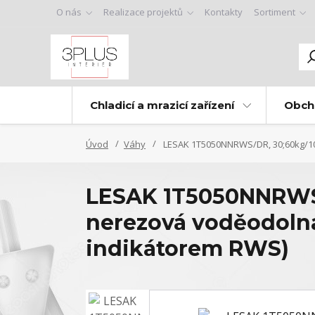
O nás
Realizace projektů
Kontakty
Sortiment
Chladicí a mrazicí zařízení
Obch
Úvod
Váhy
LESAK 1T5050NNRWS/DR, 30;60kg/10
LESAK 1T5050NNRWS/
nerezová voděodoln
indikátorem RWS)