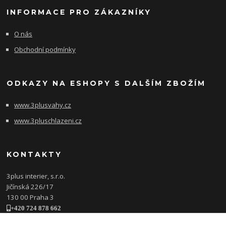
INFORMACE PRO ZÁKAZNÍKY
O nás
Obchodní podmínky
ODKAZY NA ESHOPY S DALŠÍM ZBOŽÍM
www.3plusvahy.cz
www.3pluschlazeni.cz
KONTAKTY
3plus interier, s.r.o.
Jičínská 226/17
130 00 Praha 3
+420 724 878 662
obchod@3plusinterier.cz