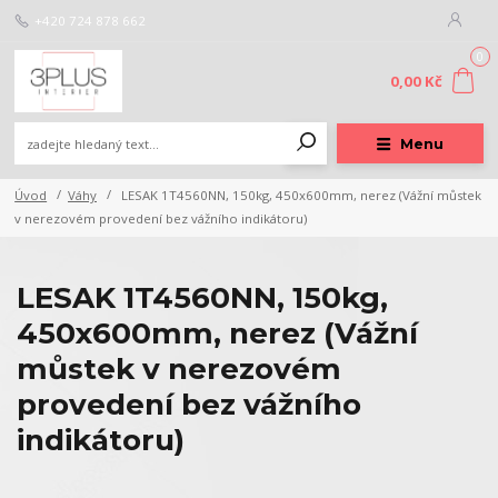
+420 724 878 662
0
0,00 Kč
Menu
Úvod
Váhy
LESAK 1T4560NN, 150kg, 450x600mm, nerez (Vážní můstek
v nerezovém provedení bez vážního indikátoru)
LESAK 1T4560NN, 150kg,
450x600mm, nerez (Vážní
můstek v nerezovém
provedení bez vážního
indikátoru)