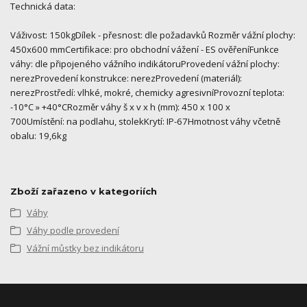
Technická data:
Váživost: 150kgDílek - přesnost: dle požadavků Rozměr vážní plochy:
450x600 mmCertifikace: pro obchodní vážení - ES ověřeníFunkce
váhy: dle připojeného vážního indikátoruProvedení vážní plochy:
nerezProvedení konstrukce: nerezProvedení (materiál):
nerezProstředí: vlhké, mokré, chemicky agresivníProvozní teplota:
-10°C » +40°CRozměr váhy š x v x h (mm): 450 x 100 x
700Umístění: na podlahu, stolekKrytí: IP-67Hmotnost váhy včetně
obalu: 19,6kg
Zboží zařazeno v kategoriích
Váhy
Váhy podle provedení
Vážní můstky bez indikátoru