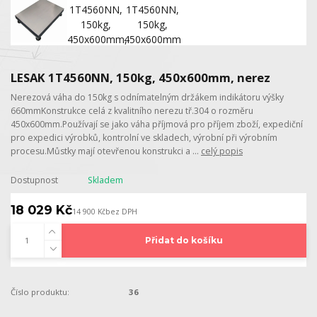
LESAK 1T4560NN, 150kg, 450x600mm, nerez
Nerezová váha do 150kg s odnímatelným držákem indikátoru výšky
660mmKonstrukce celá z kvalitního nerezu tř.304 o rozměru
450x600mm.Používají se jako váha příjmová pro příjem zboží, expediční
pro expedici výrobků, kontrolní ve skladech, výrobní při výrobním
procesu.Můstky mají otevřenou konstrukci a ...
celý popis
Dostupnost
Skladem
18 029 Kč
14 900 Kč
bez DPH
Přidat do košíku
Číslo produktu:
36