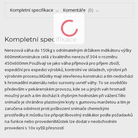
Kompletní specifikace
Komentáře
0
Kompletní specifikace
Nerezová váha do 150kg s odnímatelným držákem indikátoru výšky
660mmKonstrukce celá z kvalitního nerezu tř.304 o rozměru
450x600mm.Používají se jako váha příjmová pro příjem zboží,
expediční pro expedici výrobků, kontrolní ve skladech, výrobní při
výrobním procesu.Můstky mají otevřenou konstrukci a tím nedochází
k hromadění materiálu nebo suroviny uvnitř váhy. To se osvědčilo
především v pekárenském provozu, kde se u jiných vah hromadí
moučný prach a tím dochází k chybným hodnotám při vážení.Tělo
snímače je chráněno plastovými kryty s gumovou manžetou a tím je
zaručena odolnost proti poškození snímače chemickými
prostředky.K můstku lze připojit libovolný indikátor podle požadavků
na funkce nebo provedeníMůstek lze dodat v neobchodním
provedení s 10x vyšší přesností