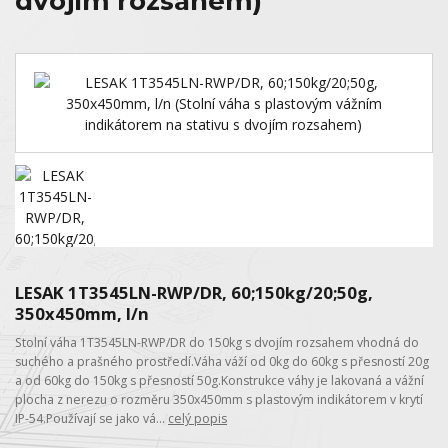
dvojím rozsahem)
LESAK 1T3545LN-RWP/DR, 60;150kg/20;50g,
350x450mm, l/n
Stolní váha 1T3545LN-RWP/DR do 150kg s dvojím rozsahem vhodná do
suchého a prašného prostředí.Váha váží od 0kg do 60kg s přesností 20g
a od 60kg do 150kg s přesností 50g.Konstrukce váhy je lakovaná a vážní
plocha z nerezu o rozměru 350x450mm s plastovým indikátorem v krytí
IP-54.Používají se jako vá...
celý popis