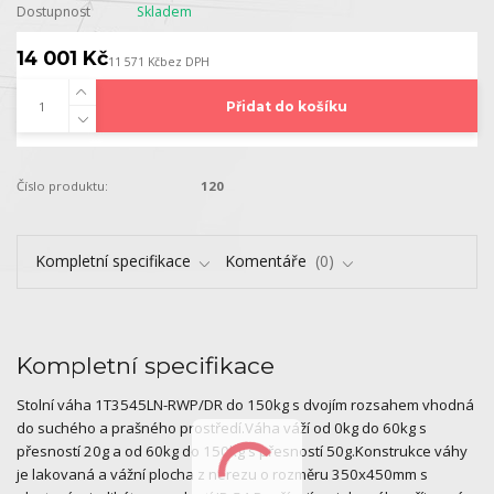
Dostupnost
Skladem
14 001 Kč
11 571 Kč
bez DPH
Přidat do košíku
Číslo produktu:
120
Kompletní specifikace
Komentáře
0
Kompletní specifikace
Stolní váha 1T3545LN-RWP/DR do 150kg s dvojím rozsahem vhodná
do suchého a prašného prostředí.Váha váží od 0kg do 60kg s
přesností 20g a od 60kg do 150kg s přesností 50g.Konstrukce váhy
je lakovaná a vážní plocha z nerezu o rozměru 350x450mm s