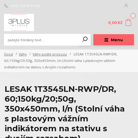
+420 724 878 662
0
0,00 Kč
Menu
Úvod
Váhy
Váhy podle provozu
LESAK 1T3545LN-RWP/DR,
60;150kg/20;50g, 350x450mm, l/n (Stolní váha s plastovým vážním
indikátorem na stativu s dvojím rozsahem)
LESAK 1T3545LN-RWP/DR,
60;150kg/20;50g,
350x450mm, l/n (Stolní váha
s plastovým vážním
indikátorem na stativu s