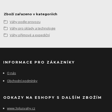
Zboží zařazeno v kategoriích
Váhy podle provozu
Váhy pro sklady a technologie
Váhy příjmové a expediční
INFORMACE PRO ZÁKAZNÍKY
O nás
Obchodní podmínky
ODKAZY NA ESHOPY S DALŠÍM ZBOŽÍM
www.3plusvahy.cz