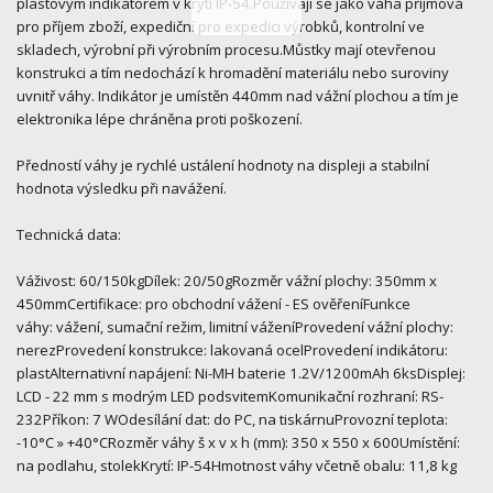
plastovým indikátorem v krytí IP-54.Používají se jako váha příjmová
pro příjem zboží, expediční pro expedici výrobků, kontrolní ve
skladech, výrobní při výrobním procesu.Můstky mají otevřenou
konstrukci a tím nedochází k hromadění materiálu nebo suroviny
uvnitř váhy. Indikátor je umístěn 440mm nad vážní plochou a tím je
elektronika lépe chráněna proti poškození.
Předností váhy je rychlé ustálení hodnoty na displeji a stabilní
hodnota výsledku při navážení.
Technická data:
Váživost: 60/150kgDílek: 20/50gRozměr vážní plochy: 350mm x
450mmCertifikace: pro obchodní vážení - ES ověřeníFunkce
váhy: vážení, sumační režim, limitní váženíProvedení vážní plochy:
nerezProvedení konstrukce: lakovaná ocelProvedení indikátoru:
plastAlternativní napájení: Ni-MH baterie 1.2V/1200mAh 6ksDisplej:
LCD - 22 mm s modrým LED podsvitemKomunikační rozhraní: RS-
232Příkon: 7 WOdesílání dat: do PC, na tiskárnuProvozní teplota:
-10°C » +40°CRozměr váhy š x v x h (mm): 350 x 550 x 600Umístění:
na podlahu, stolekKrytí: IP-54Hmotnost váhy včetně obalu: 11,8 kg