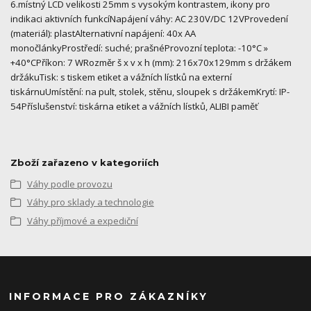
6.místný LCD velikosti 25mm s vysokým kontrastem, ikony pro
indikaci aktivních funkcíNapájení váhy: AC 230V/DC 12VProvedení
(materiál): plastAlternativní napájení: 40x AA
monočlánkyProstředí: suché; prašnéProvozní teplota: -10°C »
+40°CPříkon: 7 WRozměr š x v x h (mm): 216x70x129mm s držákem
držákuTisk: s tiskem etiket a vážních lístků na externí
tiskárnuUmístění: na pult, stolek, stěnu, sloupek s držákemKrytí: IP-
54Příslušenství: tiskárna etiket a vážních lístků, ALIBI paměť
Zboží zařazeno v kategoriích
Váhy podle provozu
Váhy pro sklady a technologie
Váhy příjmové a expediční
INFORMACE PRO ZÁKAZNÍKY