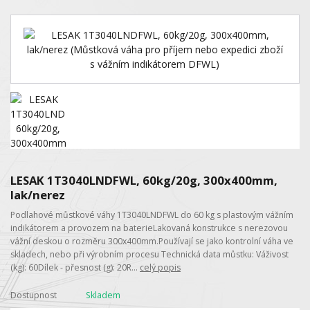
LESAK 1T3040LNDFWL, 60kg/20g, 300x400mm,
lak/nerez
Podlahové můstkové váhy 1T3040LNDFWL do 60 kg s plastovým vážním
indikátorem a provozem na baterieLakovaná konstrukce s nerezovou
vážní deskou o rozměru 300x400mm.Používají se jako kontrolní váha ve
skladech, nebo při výrobním procesu Technická data můstku: Váživost
(kg): 60Dílek - přesnost (g): 20R...
celý popis
Dostupnost
Skladem