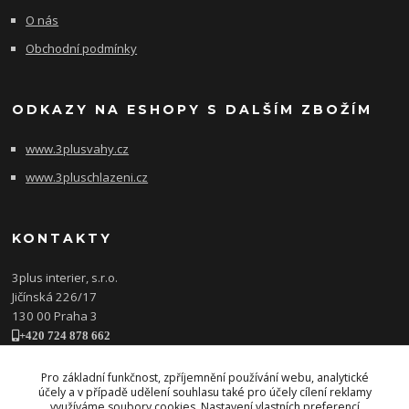
O nás
Obchodní podmínky
ODKAZY NA ESHOPY S DALŠÍM ZBOŽÍM
www.3plusvahy.cz
www.3pluschlazeni.cz
KONTAKTY
3plus interier, s.r.o.
Jičínská 226/17
130 00 Praha 3
+420 724 878 662
obchod@3plusinterier.cz
www.3plusinterier.cz
Pro základní funkčnost, zpříjemnění používání webu, analytické
účely a v případě udělení souhlasu také pro účely cílení reklamy
facebook
využíváme soubory cookies. Nastavení vlastních preferencí