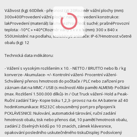
Váživost (kg): 60Dílek - přesnost (g): 20Rozměr vážní plochy (mm):
300x400Provedení vážní plochy: nerezProvedení konstrukce:
lakProvedení (materiál): lak/nerezProstředí: suché; prašnéProvozní
teplota: -10°C » +40°CRozměr váhy š x v x h (mm): 300 x 840 x
550Umístění: na podlahu, stolekKrytí snímače: IP-67Hmotnost včetně
obalu (kg): 12
Technická data indikátoru:
- Vážení s vysokým rozlišením x 10. - NETTO / BRUTTO nebo lb / kg
konverze- Akumulace- +/- Kontrolní vážení- Procentní vážení-
Schválený přenos hmotnosti do počítače / PLC nebo zařízení pro
záznam dat na MMC / USB (s možností Alibi paměti ALMEM)- Počítání
(max. Rozlišení 1.500.000 dílků)- In / Out Truck vážení- Hold a Peak-
Ruční zadání Táry- Kopie tisku 1,2,3- provoz na 4x AA baterie až 40
hodinKomunikace: RS232C obousměrný port pro připojení k
PCKLÁVESNICE: Nulování, automatické tárování, ruční zadání
hmotnosti obalu, tisk nebo přenos dat, 10 pamětí hmotnosti obalu,
zadání 2 číselných kódů po 10 znacích, zámek klávesnice,
opakování posledního uskutečněného tiskuDisplej: Podsvícený