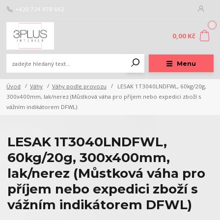
+420 724 878 662
0
0,00 Kč
Menu
Úvod
Váhy
Váhy podle provozu
LESAK 1T3040LNDFWL, 60kg/20g,
300x400mm, lak/nerez (Můstková váha pro příjem nebo expedici zboží s
vážním indikátorem DFWL)
LESAK 1T3040LNDFWL,
60kg/20g, 300x400mm,
lak/nerez (Můstková váha pro
příjem nebo expedici zboží s
vážním indikátorem DFWL)