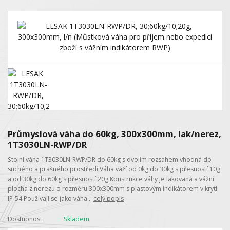
Průmyslová váha do 60kg, 300x300mm, lak/nerez,
1T3030LN-RWP/DR
Stolní váha 1T3030LN-RWP/DR do 60kg s dvojím rozsahem vhodná do
suchého a prašného prostředí.Váha váží od 0kg do 30kg s přesností 10g
a od 30kg do 60kg s přesností 20g.Konstrukce váhy je lakovaná a vážní
plocha z nerezu o rozměru 300x300mm s plastovým indikátorem v krytí
IP-54.Používají se jako váha...
celý popis
Dostupnost
Skladem