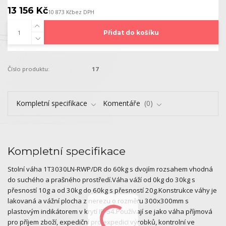
13 156 Kč
10 873 Kč
bez DPH
Přidat do košíku
Číslo produktu:
17
Kompletní specifikace
Komentáře
0
Kompletní specifikace
Stolní váha 1T3030LN-RWP/DR do 60kg s dvojím rozsahem vhodná
do suchého a prašného prostředí.Váha váží od 0kg do 30kg s
přesností 10g a od 30kg do 60kg s přesností 20g.Konstrukce váhy je
lakovaná a vážní plocha z nerezu o rozměru 300x300mm s
plastovým indikátorem v krytí IP-54.Používají se jako váha příjmová
pro příjem zboží, expediční pro expedici výrobků, kontrolní ve