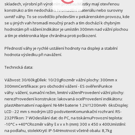
skladech, výrobní při výrobním procesu.Můstky mají otevřenou
konstrukci a tím nedochází k hromadění materiálu nebo suroviny
uvnitř váhy. To se osvědčilo především v pekárenském provozu, kde
se u jiných vah hromadí moučný prach a tím dochází k chybným
hodnotám při vážení.Indikátor je umístěn 300mm nad vážní plochou
a tím je elektronika lépe chráněna proti poškození.
Předností váhy je rychlé ustálení hodnoty na displeji a stabilní
hodnota výsledku při navážení.
Technická data:
Váživost: 30/60kgDílek: 10/20gRozměr vážní plochy: 300mm x
300mmCertifikace: pro obchodní vážení - ES ověřeníFunkce
váhy: vážení, sumační režim, limitní váženíProvedení vážní plochy:
nerezProvedení konstrukce: lakovaná ocelProvedení indikátoru:
plastAlternativní napájení: Ni-MH baterie 1.2V/1200mAh 6ksDisplej:
LCD - 22 mm s modrým LED podsvitemKomunikační rozhraní: RS-
232Příkon: 7 WOdesílání dat: do PC, na tiskárnuProvozní teplota:
-10°C » +40°CRozměr váhy š x v x h (mm): 300 x 450 x 400Umístění:
na podlahu, stolekKrytí: IP-54Hmotnost včetně obalu: 8,7kg