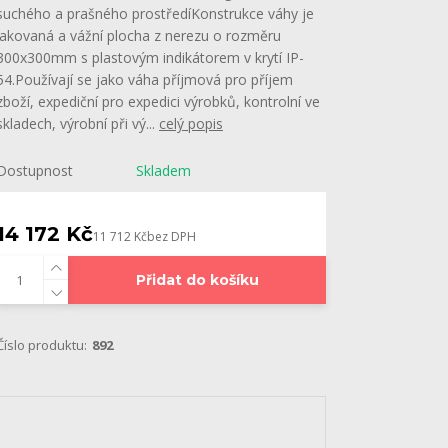
suchého a prašného prostředíKonstrukce váhy je
lakovaná a vážní plocha z nerezu o rozměru
300x300mm s plastovým indikátorem v krytí IP-
54.Používají se jako váha příjmová pro příjem
zboží, expediční pro expedici výrobků, kontrolní ve
skladech, výrobní při vý...
celý popis
Dostupnost
Skladem
14 172 Kč
11 712 Kč
bez DPH
Přidat do košíku
Číslo produktu:
892