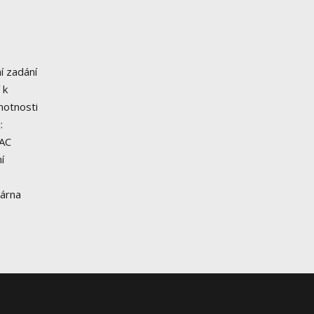
í zadání
 k
motnosti
:
 AC
í
kárna