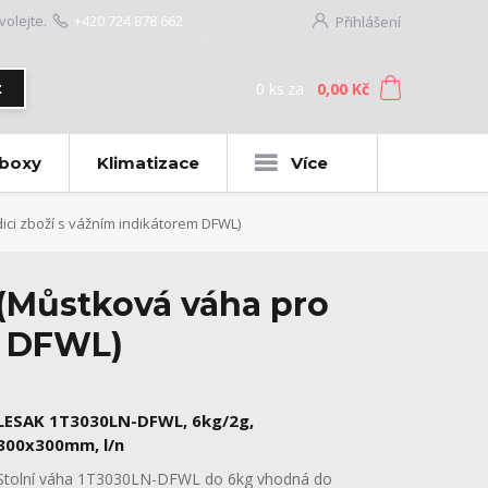
volejte.
+420 724 878 662
Přihlášení
0
ks
za
0,00 Kč
t
 boxy
Klimatizace
Více
ci zboží s vážním indikátorem DFWL)
(Můstková váha pro
m DFWL)
LESAK 1T3030LN-DFWL, 6kg/2g,
300x300mm, l/n
Stolní váha 1T3030LN-DFWL do 6kg vhodná do