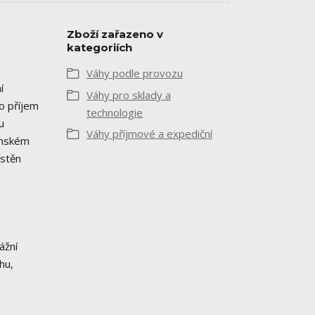
Zboží zařazeno v
kategoriích
Váhy podle provozu
í
Váhy pro sklady a
o příjem
technologie
u
Váhy příjmové a expediční
enském
ístěn
ážní
hu,