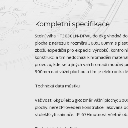
Kompletní specifikace
Stolní váha 1T3030LN-DFWL do 6kg vhodná do s
plocha z nerezu o rozměru 300x300mm s plastov
zboží, expediční pro expedici výrobků, kontrol
konstrukci a tím nedochází k hromadění materi
provozu, kde se u jiných vah hromadí moučný pr
300mm nad vážní plochou a tím je elektronika l
Technická data můstku:
Váživost: 6kgDílek: 2gRozměr vážní plochy: 300
plochy: nerezProvedení konstrukce: lakovaná oc
stolekKrytí snímače: IP-67Hmotnost včetně oba