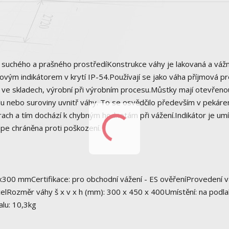
uchého a prašného prostředíKonstrukce váhy je lakovaná a vážn
ým indikátorem v krytí IP-54.Používají se jako váha příjmová pr
ní ve skladech, výrobní při výrobním procesu.Můstky mají otevřeno
álu nebo suroviny uvnitř váhy. To se osvědčilo především v pekár
ach a tím dochází k chybným hodnotám při vážení.Indikátor je um
épe chráněna proti poškození.
x300 mmCertifikace: pro obchodní vážení - ES ověřeníProvedení v
elRozměr váhy š x v x h (mm): 300 x 450 x 400Umístění: na podla
lu: 10,3kg