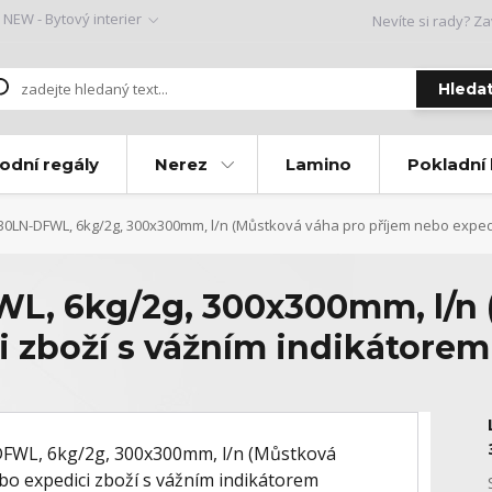
NEW - Bytový interier
Nevíte si rady? Za
Hleda
odní regály
Nerez
Lamino
Pokladní
0LN-DFWL, 6kg/2g, 300x300mm, l/n (Můstková váha pro příjem nebo expedi
L, 6kg/2g, 300x300mm, l/n 
i zboží s vážním indikátore