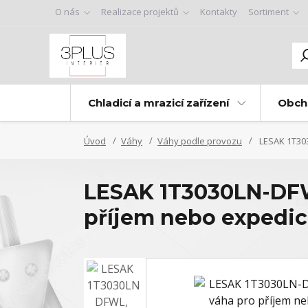
O nás
Realizace projektů
Kontakty
Sortiment
Chladicí a mrazicí zařízení
Obch
Úvod
Váhy
Váhy podle provozu
LESAK 1T303
LESAK 1T3030LN-DFW
příjem nebo expedic