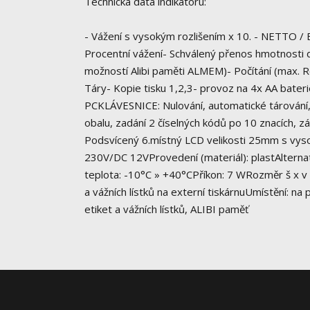
Technická data indikátoru:
- Vážení s vysokým rozlišením x 10. - NETTO /
Procentní vážení- Schválený přenos hmotnosti 
možností Alibi paměti ALMEM)- Počítání (max. Ro
Táry- Kopie tisku 1,2,3- provoz na 4x AA bate
PCKLÁVESNICE: Nulování, automatické tárování, 
obalu, zadání 2 číselných kódů po 10 znacích, 
Podsvícený 6.místný LCD velikosti 25mm s vysok
230V/DC 12VProvedení (materiál): plastAlterna
teplota: -10°C » +40°CPříkon: 7 WRozměr š x 
a vážních lístků na externí tiskárnuUmístění: na 
etiket a vážních lístků, ALIBI paměť