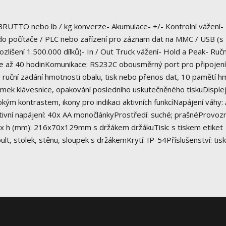
 BRUTTO nebo lb / kg konverze- Akumulace- +/- Kontrolní vážení-
do počítače / PLC nebo zařízení pro záznam dat na MMC / USB (s
zlišení 1.500.000 dílků)- In / Out Truck vážení- Hold a Peak- Ručn
rie až 40 hodinKomunikace: RS232C obousměrný port pro připojení
ruční zadání hmotnosti obalu, tisk nebo přenos dat, 10 pamětí h
zámek klávesnice, opakování posledního uskutečněného tiskuDisplej
ým kontrastem, ikony pro indikaci aktivních funkcíNapájení váhy:
tivní napájení: 40x AA monočlánkyProstředí: suché; prašnéProvozn
v x h (mm): 216x70x129mm s držákem držákuTisk: s tiskem etiket
pult, stolek, stěnu, sloupek s držákemKrytí: IP-54Příslušenství: tis