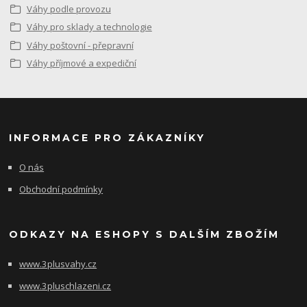
Váhy podle provozu
Váhy pro sklady a technologie
Váhy poštovní - přepravní
Váhy příjmové a expediční
INFORMACE PRO ZÁKAZNÍKY
O nás
Obchodní podmínky
ODKAZY NA ESHOPY S DALŠÍM ZBOŽÍM
www.3plusvahy.cz
www.3pluschlazeni.cz