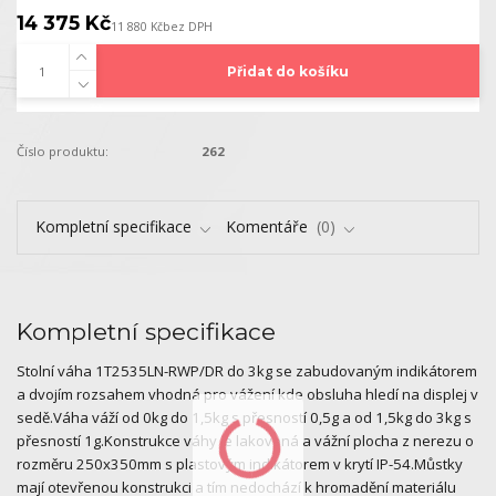
14 375 Kč
11 880 Kč
bez DPH
Přidat do košíku
Číslo produktu:
262
Kompletní specifikace
Komentáře
0
Kompletní specifikace
Stolní váha 1T2535LN-RWP/DR do 3kg se zabudovaným indikátorem
a dvojím rozsahem vhodná pro vážení kde obsluha hledí na displej v
sedě.Váha váží od 0kg do 1,5kg s přesností 0,5g a od 1,5kg do 3kg s
přesností 1g.Konstrukce váhy je lakovaná a vážní plocha z nerezu o
rozměru 250x350mm s plastovým indikátorem v krytí IP-54.Můstky
mají otevřenou konstrukci a tím nedochází k hromadění materiálu