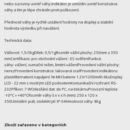
nebo suroviny uvnitř váhy.Indikátor je umístěn uvnitř konstrukce
váhy a tím je lépe chráněn proti poškození.
Předností váhy je rychlé ustálení hodnoty na displeji a stabilní
hodnota výsledku při navážení.
Technická data:
Váživost: 1,5/3kgDílek: 0,5/1gRozměr vážní plochy: 250mm x 350
mmCertifikace: pro obchodní vážení - ES ověřeníFunkce
váhy: vážení, sumační režim, limitní váženíProvedení vážní plochy:
nerezProvedení konstrukce: lakovaná ocelProvedení indikátoru:
plastAlternativní napájení: Ni-MH baterie 1.2V/1200mAh 6ksDisplej:
LCD - 22 mm s modrým LED podsvitemKomunikační rozhraní: RS-
232Příkon: 7 WOdesílání dat: do PC, na tiskárnuProvozní teplota:
-10°C » +40°CRozměr váhy š x v x h (mm): 250 x 120 x
350Umístění: pult, stolekKrytí: IP-54Hmotnost váhy: 8kg
Zboží zařazeno v kategoriích