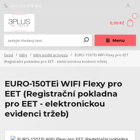
+420 724 878 662
0
0,00 Kč
Menu
Úvod
Váhy
Váhy podle provozu
EURO-150TEi WIFI Flexy pro EET
(Registrační pokladna pro EET - elektronickou evidenci tržeb)
EURO-150TEi WIFI Flexy pro
EET (Registrační pokladna
pro EET - elektronickou
evidenci tržeb)