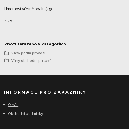
Hmotnost včetně obalu (kg):
2.25
Zboží zařazeno v kategoriích
Váhy podle provozu
Váhy obchodní pultové
INFORMACE PRO ZÁKAZNÍKY
O nás
Obchodní podmínky