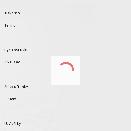
Tiskárna
Termo
Rychlost tisku
15 ř./sec.
Šířka účtenky
57 mm
Uzávěrky