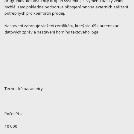
programovatelnost. Díky drop-in systému je i výměna pásky velmi
rychlá. Tato pokladna podporuje připojení mnoha externích zařízení
potřebných pro komfortní prodej.
Nastavení zahrnuje vložení certifikátu, který slouží k autentizaci
datových zpráv a nastavení horního textového loga.
Technické parametry
Počet PLU
10 000