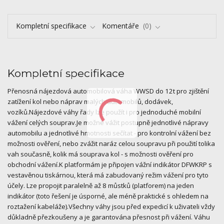
Kompletní specifikace
Komentáře
0
Kompletní specifikace
Přenosná nájezdová automobilová váha WWSD do 12t pro zjištění
zatížení kol nebo náprav malých automobilů, dodávek,
vozíků.Nájezdové váhy řady lze použít i pro jednoduché mobilní
vážení celých souprav.Je možné vážit postupně jednotlivé nápravy
automobilu a jednotlivé hmotnosti sečítat - pro kontrolní vážení bez
možnosti ověření, nebo zvážit naráz celou soupravu při použití tolika
vah současně, kolik má souprava kol - s možnosti ověření pro
obchodní vážení.K platformám je připojen vážní indikátor DFWKRP s
vestavěnou tiskárnou, která má zabudovaný režim vážení pro tyto
účely. Lze propojit paralelně až 8 můstků (platforem) na jeden
indikátor (toto řešení je úsporné, ale méně praktické s ohledem na
roztažení kabeláže).Všechny váhy jsou před expedicí k uživateli vždy
důkladně přezkoušeny a je garantována přesnost při vážení. Váhu