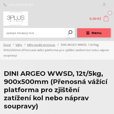
+420 724 878 662
0
0,00 Kč
Menu
Úvod
Váhy
Váhy podle provozu
DINI ARGEO WWSD, 12t/5kg,
900x500mm (Přenosná vážící platforma pro zjištění zatížení kol nebo náprav
soupravy)
DINI ARGEO WWSD, 12t/5kg,
900x500mm (Přenosná vážící
platforma pro zjištění
zatížení kol nebo náprav
soupravy)