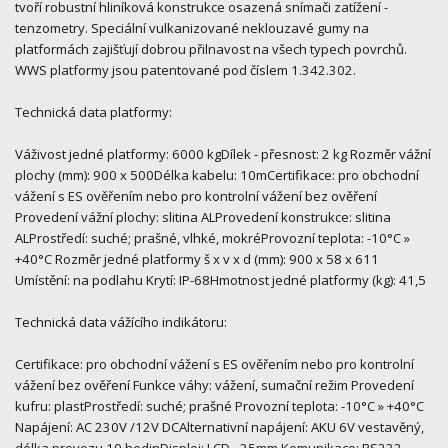
tvoří robustní hliníková konstrukce osazená snímači zatížení -
tenzometry. Speciální vulkanizované neklouzavé gumy na
platformách zajišťují dobrou přilnavost na všech typech povrchů.
WWS platformy jsou patentované pod číslem 1.342.302.
Technická data platformy:
Váživost jedné platformy: 6000 kgDílek - přesnost: 2 kg Rozměr vážní
plochy (mm): 900 x 500Délka kabelu: 10mCertifikace: pro obchodní
vážení s ES ověřením nebo pro kontrolní vážení bez ověření
Provedení vážní plochy: slitina ALProvedení konstrukce: slitina
ALProstředí: suché; prašné, vlhké, mokréProvozní teplota: -10°C »
+40°C Rozměr jedné platformy š x v x d (mm): 900 x 58 x 611
Umístění: na podlahu Krytí: IP-68Hmotnost jedné platformy (kg): 41,5
Technická data vážícího indikátoru:
Certifikace: pro obchodní vážení s ES ověřením nebo pro kontrolní
vážení bez ověření Funkce váhy: vážení, sumační režim Provedení
kufru: plastProstředí: suché; prašné Provozní teplota: -10°C » +40°C
Napájení: AC 230V /12V DCAlternativní napájení: AKU 6V vestavěný,