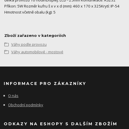
délka provozu 10 hodinDisplej: LCD - 25mm Komunikace: RS232
Příkon: 5W Rozměr kufru š x v x d (mm): 460 x 170 x 325Krytí: IP-54
Hmotnost včetně obalu (kg): 5
Zboží zařazeno v kategoriích
Váhy podle provozu
Váhy automobilové - mostové
INFORMACE PRO ZÁKAZNÍKY
O nás
Obchodní podmínky
ODKAZY NA ESHOPY S DALŠÍM ZBOŽÍM