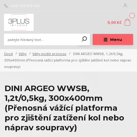
+420 724 878 662
0
0,00 Kč
Menu
Úvod
Váhy
Váhy podle provozu
DINI ARGEO WWSB, 1,2t/0,5kg,
300x400mm (Přenosná vážící platforma pro zjištění zatížení kol nebo náprav
soupravy)
DINI ARGEO WWSB,
1,2t/0,5kg, 300x400mm
(Přenosná vážící platforma
pro zjištění zatížení kol nebo
náprav soupravy)