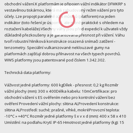
obchodní vážení.K platformám je připojen vážní indikátor DFWKRP s
vestavěnou tiskárnou, která má zabudovaný režim vážení pro tyto
účely. Lze propojit paralelně až 8 můstků (platforem) na jeden
indikátor (toto řešení je úsporné, ale méně praktické s ohledem na
roztažení kabeláže).Všechny váhy jsou před expedicí k uživateli vždy
důkladně přezkoušeny a je garantována přesnost při vážení. Váhu
tvoří robustní hliníková konstrukce osazená snímači zatížení -
tenzometry. Speciální vulkanizované neklouzavé gumy na
platformách zajišťují dobrou přilnavost na všech typech povrchů.
WWS platformy jsou patentované pod číslem 1.342.302.
Technická data platformy:
Váživost jedné platformy: 600 kgDílek - přesnost: 0,2 kg Rozměr
vážní plochy (mm): 300 x 400Délka kabelu: 10mCertifikace: pro
obchodní vážení s ES ověřením nebo pro kontrolní vážení bez
ověření Provedení vážní plochy: slitina ALProvedení konstrukce:
slitina ALProstředí: suché; prašné, vlhké, mokréProvozní teplota:
-10°C » +40°C Rozměr jedné platformy š x v x d (mm): 400 x 58 x 410
Umístění: na podlahu Krytí: IP-65 Hmotnost jedné platformy (kg): 15