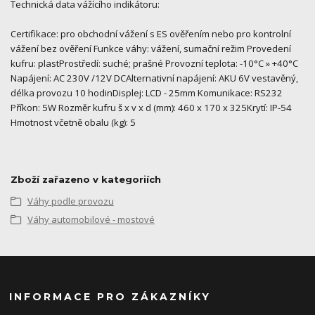
Technická data vážícího indikátoru:
Certifikace: pro obchodní vážení s ES ověřením nebo pro kontrolní
vážení bez ověření Funkce váhy: vážení, sumační režim Provedení
kufru: plastProstředí: suché; prašné Provozní teplota: -10°C » +40°C
Napájení: AC 230V /12V DCAlternativní napájení: AKU 6V vestavěný,
délka provozu 10 hodinDisplej: LCD - 25mm Komunikace: RS232
Příkon: 5W Rozměr kufru š x v x d (mm): 460 x 170 x 325Krytí: IP-54
Hmotnost včetně obalu (kg): 5
Zboží zařazeno v kategoriích
Váhy podle provozu
Váhy automobilové - mostové
INFORMACE PRO ZÁKAZNÍKY