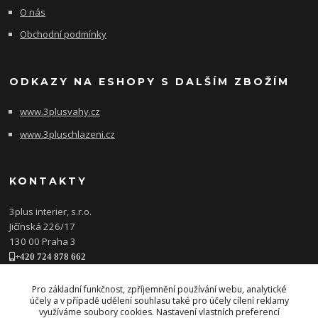
O nás
Obchodní podmínky
ODKAZY NA ESHOPY S DALŠÍM ZBOŽÍM
www.3plusvahy.cz
www.3pluschlazeni.cz
KONTAKTY
3plus interier, s.r.o.
Jičínská 226/17
130 00 Praha 3
+420 724 878 662
obchod@3plusinterier.cz
www.3plusinterier.cz
Pro základní funkčnost, zpříjemnění používání webu, analytické
účely a v případě udělení souhlasu také pro účely cílení reklamy
facebook
využíváme soubory cookies. Nastavení vlastních preferencí