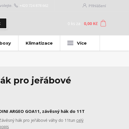
volejte.
+420 724 878 662
Přihlášení
0
ks
za
0,00 Kč
t
 boxy
Klimatizace
Více
ák pro jeřábové
DINI ARGEO GOA11, závěsný hák do 11T
Závěsný hák pro jeřábové váhy do 11tun
celý
popis