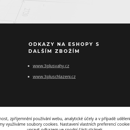
ODKAZY NA ESHOPY S
DALŠÍM ZBOŽÍM
www.3plusvahy.cz
www.3pluschlazeni.cz
nost, zpříjemnění používání webu, analytické účely a v případě udělen
lamy využíváme soubory cookies. Nastavení vlastních preferencí cooki
upravit odkazem ve spodní části stránek.