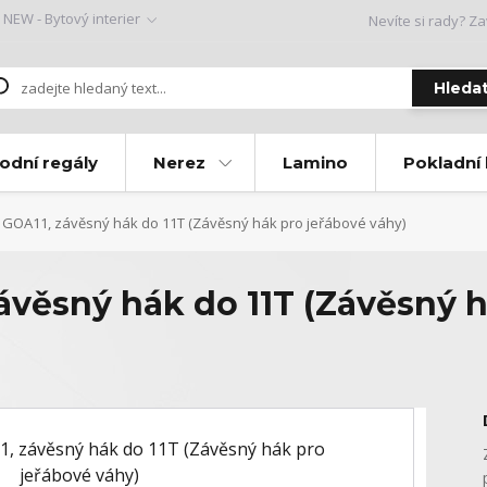
NEW - Bytový interier
Nevíte si rady? Za
Hleda
odní regály
Nerez
Lamino
Pokladní
GOA11, závěsný hák do 11T (Závěsný hák pro jeřábové váhy)
ávěsný hák do 11T (Závěsný h