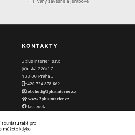
Váhy závěsné a jeřábové
KONTAKTY
3plus interier, s.r.o.
Jičínská 226/17
130 00 Praha 3
+420 724 878 662
obchod@3plusinterier.cz
www.3plusinterier.cz
facebook
í souhlasu také pro
es můžete kdykoli