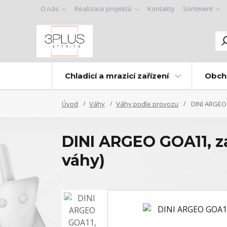
O nás
Realizace projektů
Kontakty
Sortiment
Chladicí a mrazicí zařízení
Obch
Úvod
Váhy
Váhy podle provozu
DINI ARGEO 
DINI ARGEO GOA11, z
váhy)