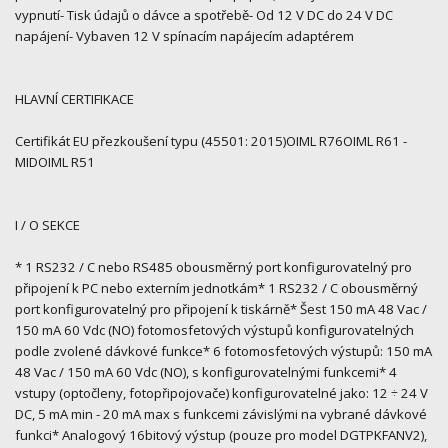
vypnutí- Tisk údajů o dávce a spotřebě- Od 12 V DC do 24 V DC
napájení- Vybaven 12 V spínacím napájecím adaptérem
HLAVNÍ CERTIFIKACE
Certifikát EU přezkoušení typu (45501: 2015)OIML R76OIML R61 -
MIDOIML R51
I / O SEKCE
* 1 RS232 / C nebo RS485 obousměrný port konfigurovatelný pro
připojení k PC nebo externím jednotkám* 1 RS232 / C obousměrný
port konfigurovatelný pro připojení k tiskárně* Šest 150 mA 48 Vac /
150 mA 60 Vdc (NO) fotomosfetových výstupů konfigurovatelných
podle zvolené dávkové funkce* 6 fotomosfetových výstupů: 150 mA
48 Vac / 150 mA 60 Vdc (NO), s konfigurovatelnými funkcemi* 4
vstupy (optočleny, fotopřipojovače) konfigurovatelné jako: 12 ÷ 24 V
DC, 5 mA min - 20 mA max s funkcemi závislými na vybrané dávkové
funkci* Analogový 16bitový výstup (pouze pro model DGTPKFANV2),