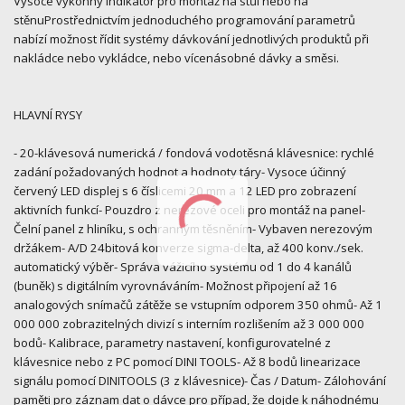
Vysoce výkonný indikátor pro montáž na stůl nebo na
stěnuProstřednictvím jednoduchého programování parametrů
nabízí možnost řídit systémy dávkování jednotlivých produktů při
nakládce nebo vykládce, nebo vícenásobné dávky a směsi.
HLAVNÍ RYSY
- 20-klávesová numerická / fondová vodotěsná klávesnice: rychlé
zadání požadovaných hodnot a hodnoty táry- Vysoce účinný
červený LED displej s 6 číslicemi 20 mm a 12 LED pro zobrazení
aktivních funkcí- Pouzdro z nerezové oceli pro montáž na panel-
Čelní panel z hliníku, s ochranným těsněním- Vybaven nerezovým
držákem- A/D 24bitová konverze sigma-delta, až 400 konv./sek.
automatický výběr- Správa vážicího systému od 1 do 4 kanálů
(buněk) s digitálním vyrovnáváním- Možnost připojení až 16
analogových snímačů zátěže se vstupním odporem 350 ohmů- Až 1
000 000 zobrazitelných divizí s interním rozlišením až 3 000 000
bodů- Kalibrace, parametry nastavení, konfigurovatelné z
klávesnice nebo z PC pomocí DINI TOOLS- Až 8 bodů linearizace
signálu pomocí DINITOOLS (3 z klávesnice)- Čas / Datum- Zálohování
paměti pro záznam dat o dávce pro případ, že dojde k náhodnému