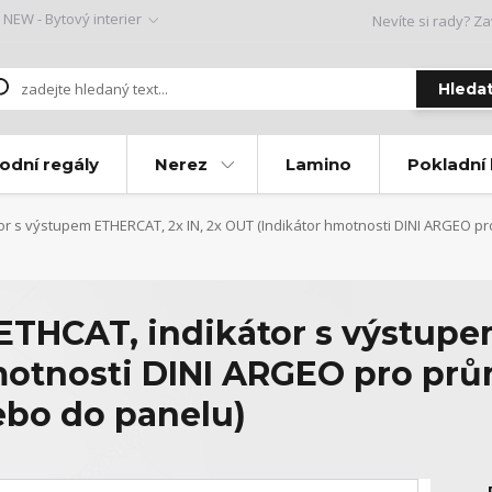
NEW - Bytový interier
Nevíte si rady? Za
Hleda
odní regály
Nerez
Lamino
Pokladní
r s výstupem ETHERCAT, 2x IN, 2x OUT (Indikátor hmotnosti DINI ARGEO pr
THCAT, indikátor s výstupe
motnosti DINI ARGEO pro prů
ebo do panelu)