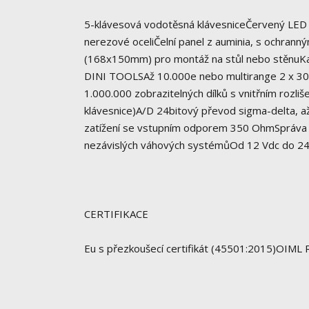
5-klávesová vodotěsná klávesniceČervený LED d
nerezové oceliČelní panel z auminia, s och
(168x150mm) pro montáž na stůl nebo stěnuKali
DINI TOOLSAž 10.000e nebo multirange 2 x 300
1.000.000 zobrazitelných dílků s vnitřním rozl
klávesnice)A/D 24bitový převod sigma-delta, až
zatížení se vstupním odporem 350 OhmSpráva 
nezávislých váhových systémůOd 12 Vdc do 24 
CERTIFIKACE
Eu s přezkoušecí certifikát (45501:2015)OI