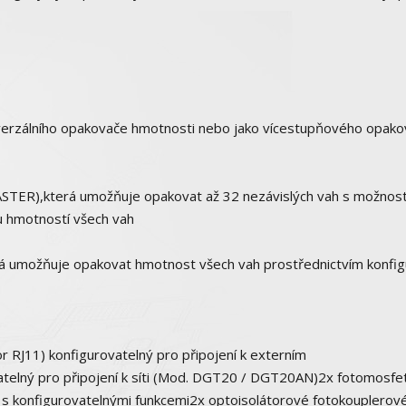
)
univerzálního opakovače hmotnosti nebo jako vícestupňového opak
TER),která umožňuje opakovat až 32 nezávislých vah s možnost
tu hmotností všech vah
rá umožňuje opakovat hmotnost všech vah prostřednictvím konfi
RJ11) konfigurovatelný pro připojení k externím
elný pro připojení k síti (Mod. DGT20 / DGT20AN)2x fotomosfe
 s konfigurovatelnými funkcemi2x optoisolátorové fotokouplerov