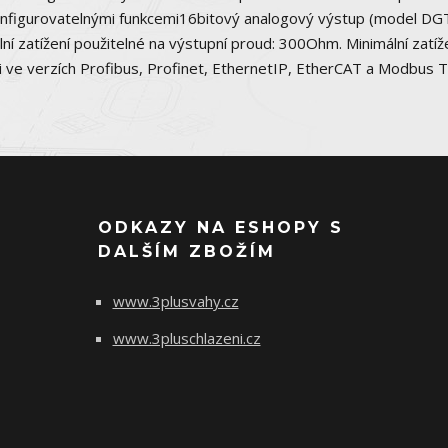
onfigurovatelnými funkcemi16bitový analogový výstup (model D
í zatížení použitelné na výstupní proud: 300Ohm. Minimální zatíž
i ve verzích Profibus, Profinet, EthernetIP, EtherCAT a Modbus 
ODKAZY NA ESHOPY S
DALŠÍM ZBOŽÍM
www.3plusvahy.cz
www.3pluschlazeni.cz