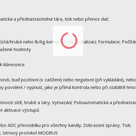
tická a přednastavitelná tára, tisk nebo přenos dat;
tá/hrubá nebo lb/kg konverze; Váží totalizaci; Formulace; Počítán
osažené hodnoty
k klávesnice
 buď pozitivní (v zatížení) nebo negativní (při vykládání), neb
 povolení / vypnutí, jako je přímá kontrola nebo při stabilitě hmo
sti sítě, hrubé a táry; Vymazání; Poloautomatická a přednastav
ot aktivace výstupů
o ADC převodníku pro všechny kanály; Zobrazení zprávy; Tisk;
ku; Sériový protokol MODBUS