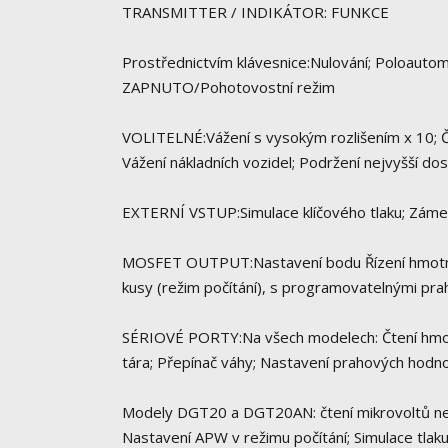
TRANSMITTER / INDIKÁTOR: FUNKCE
Prostřednictvím klávesnice:Nulování; Poloautoma
ZAPNUTO/Pohotovostní režim
VOLITELNÉ:Vážení s vysokým rozlišením x 10; Čis
Vážení nákladních vozidel; Podržení nejvyšší d
EXTERNÍ VSTUP:Simulace klíčového tlaku; Záme
MOSFET OUTPUT:Nastavení bodu Řízení hmotnosti,
kusy (režim počítání), s programovatelnými prahy
SÉRIOVÉ PORTY:Na všech modelech: Čtení hmotno
tára; Přepínač váhy; Nastavení prahových hodn
Modely DGT20 a DGT20AN: čtení mikrovoltů neb
Nastavení APW v režimu počítání; Simulace tla