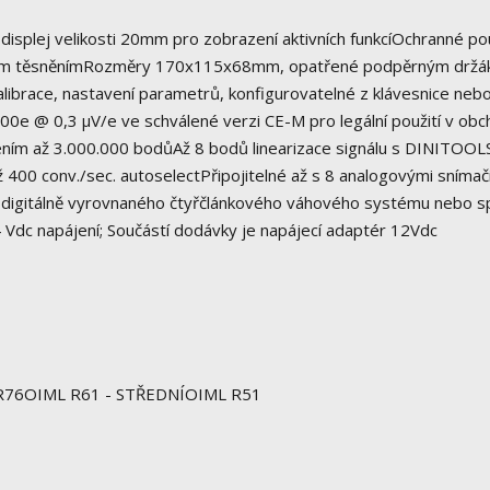
isplej velikosti 20mm pro zobrazení aktivních funkcíOchranné po
ranným těsněnímRozměry 170x115x68mm, opatřené podpěrným drž
brace, nastavení parametrů, konfigurovatelné z klávesnice nebo
0e @ 0,3 μV/e ve schválené verzi CE-M pro legální použití v ob
išením až 3.000.000 bodůAž 8 bodů linearizace signálu s DINITOOLS
 400 conv./sec. autoselectPřipojitelné až s 8 analogovými snímač
digitálně vyrovnaného čtyřčlánkového váhového systému nebo s
Vdc napájení; Součástí dodávky je napájecí adaptér 12Vdc
ML R76OIML R61 - STŘEDNÍOIML R51