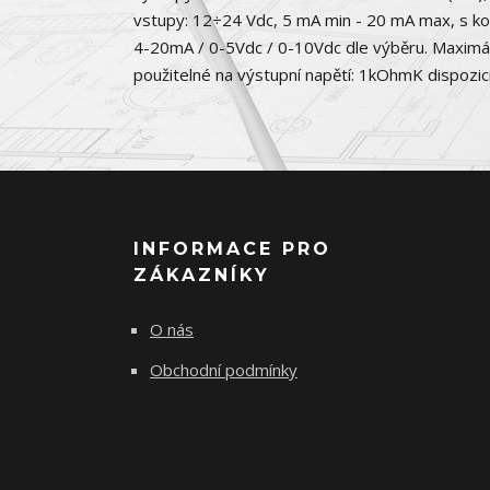
vstupy: 12÷24 Vdc, 5 mA min - 20 mA max, s k
4-20mA / 0-5Vdc / 0-10Vdc dle výběru. Maximáln
použitelné na výstupní napětí: 1kOhmK dispozic
INFORMACE PRO
ZÁKAZNÍKY
O nás
Obchodní podmínky