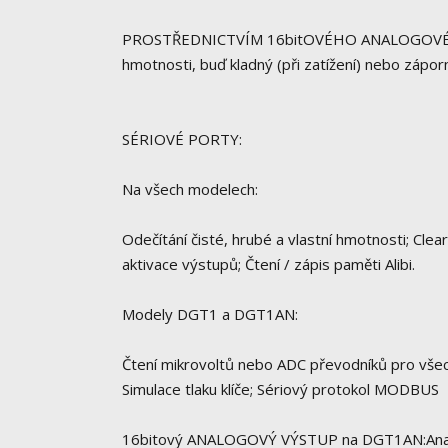
PROSTŘEDNICTVÍM 16bitOVÉHO ANALOGOVÉHO 
hmotnosti, buď kladný (při zatížení) nebo záporn
SÉRIOVÉ PORTY:
Na všech modelech:
Odečítání čisté, hrubé a vlastní hmotnosti; Cle
aktivace výstupů; Čtení / zápis paměti Alibi.
Modely DGT1 a DGT1AN:
Čtení mikrovoltů nebo ADC převodníků pro všech
Simulace tlaku klíče; Sériový protokol MODBUS
16bitový ANALOGOVÝ VÝSTUP na DGT1AN:Analog