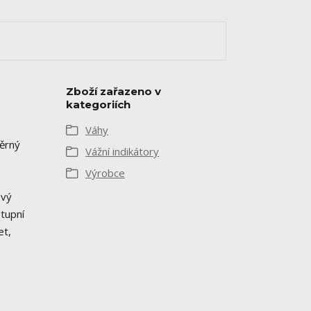
Zboží zařazeno v
kategoriích
Váhy
měrný
Vážní indikátory
Výrobce
ový
tupní
et,