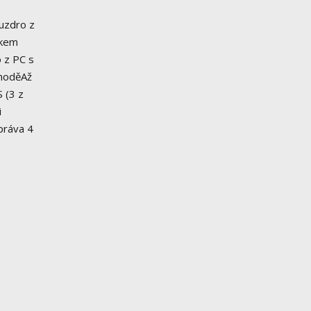
uzdro z
ákem
 z PC s
choděAž
 (3 z
i
práva 4