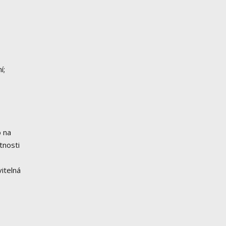
í;
o na
tnosti
itelná