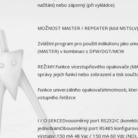
načítání) nebo záporný (při vykládce)
MOŽNOST MASTER / REPEATER (kód MSTSLV
Zvláštní program pro použití indikátoru jako 
(MASTER) v kombinaci s DFW/DGT/MCW
REŽIMY:Funkce vícestupňového opakovače (MAS
správy jejich funkcí nebo zobrazení a tisk souč
Funkce univerzálního opakovačehmotnosti, kte
vstupního řetězce
I / O SEKCEDvousměrný port RS232/C (konektor 
jednotkámObousměrný port RS485 konfigurovat
výstupy: 150 mA 48 Vac / 150 mA 60 Vdc (NO),