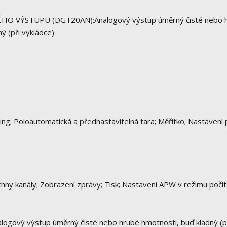
VÝSTUPU (DGT20AN):Analogový výstup úměrný čisté nebo 
ý (při vykládce)
aring; Poloautomatická a přednastavitelná tara; Měřítko; Nastavení
ny kanály; Zobrazení zprávy; Tisk; Nastavení APW v režimu počítá
ový výstup úměrný čisté nebo hrubé hmotnosti, buď kladný (p