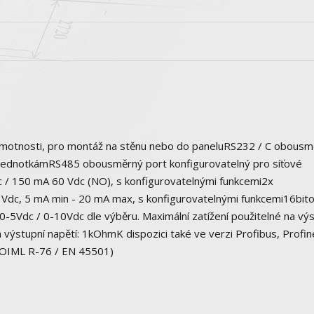
r hmotnosti, pro montáž na stěnu nebo do paneluRS232 / C obous
m jednotkámRS485 obousměrný port konfigurovatelný pro síťové
 / 150 mA 60 Vdc (NO), s konfigurovatelnými funkcemi2x
 Vdc, 5 mA min - 20 mA max, s konfigurovatelnými funkcemi16bit
Vdc / 0-10Vdc dle výběru. Maximální zatížení použitelné na výs
 výstupní napětí: 1kOhmK dispozici také ve verzi Profibus, Profin
(OIML R-76 / EN 45501)