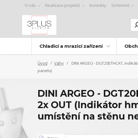
O nás
Realizace projektů
Kontakty
Sortiment
Chladicí a mrazicí zařízení
Obch
Úvod
Váhy
DINI ARGEO - DGT20ETHCAT, indikáto
panelu)
DINI ARGEO - DGT20E
2x OUT (Indikátor h
umístění na stěnu n