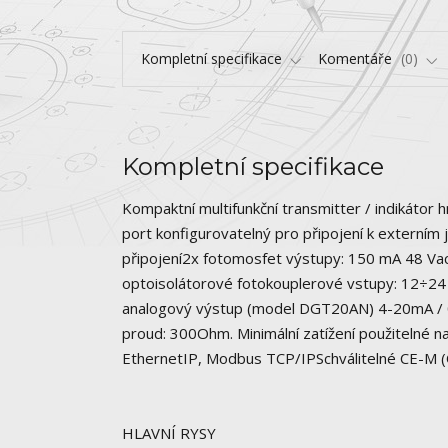
Kompletní specifikace
Komentáře
0
Kompletní specifikace
Kompaktní multifunkční transmitter / indikáto
port konfigurovatelný pro připojení k externí
připojení2x fotomosfet výstupy: 150 mA 48 Vac
optoisolátorové fotokouplerové vstupy: 12÷24
analogový výstup (model DGT20AN) 4-20mA / 0-5
proud: 300Ohm. Minimální zatížení použitelné na
EthernetIP, Modbus TCP/IPSchválitelné CE-M 
HLAVNÍ RYSY