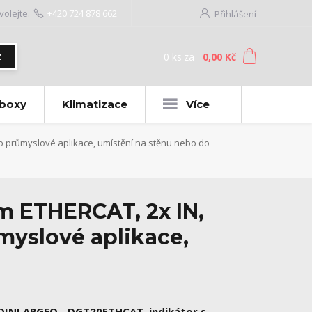
volejte.
+420 724 878 662
Přihlášení
0
ks
za
0,00 Kč
t
 boxy
Klimatizace
Více
o průmyslové aplikace, umístění na stěnu nebo do
m ETHERCAT, 2x IN,
myslové aplikace,
DINI ARGEO - DGT20ETHCAT, indikátor s