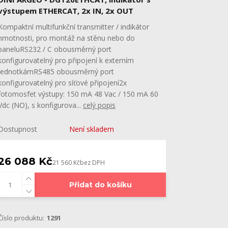
výstupem ETHERCAT, 2x IN, 2x OUT
Kompaktní multifunkční transmitter / indikátor
hmotnosti, pro montáž na stěnu nebo do
paneluRS232 / C obousměrný port
konfigurovatelný pro připojení k externím
jednotkámRS485 obousměrný port
konfigurovatelný pro síťové připojení2x
fotomosfet výstupy: 150 mA 48 Vac / 150 mA 60
Vdc (NO), s konfigurova...
celý popis
Dostupnost
Není skladem
26 088 Kč
21 560 Kč
bez DPH
Přidat do košíku
Číslo produktu:
1291