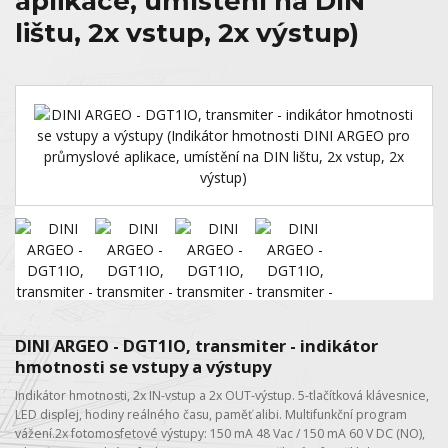
aplikace, umístění na DIN
lištu, 2x vstup, 2x výstup)
DINI ARGEO - DGT1IO, transmiter - indikátor
hmotnosti se vstupy a výstupy
Indikátor hmotnosti, 2x IN-vstup a 2x OUT-výstup. 5-tlačítková klávesnice,
LED displej, hodiny reálného času, paměť alibi. Multifunkční program
vážení.2x fotomosfetové výstupy: 150 mA 48 Vac / 150 mA 60 V DC (NO),