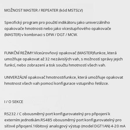
MOŽNOST MASTER / REPEATER (kód MSTSLV)
Specifický program pro použití indikátoru jako univerzálního
opakovače hmotnosti nebo jako vícestupňového opakovače
(MASTER) v kombinaci s DFW / DGT / MCW.
FUNKČNÍ REŽIMY:Víceúrovňový opakovač (MASTER)funkce, která
umožňuje opakovat až 32 nezávislých vah, s možností správy jejich
funkcí, nebo zobrazení a tisk součtu hmotností všech vah.
UNIVERZÁLNÍ opakovač hmotnostifunkce, která umožňuje opakovat
hmotnost všech vah pomocí konfigurace vstupního řetězce.
I / O SEKCE
RS232 / C obousměrný port konfigurovatelný pro připojení k
externím jednotkám.RS485 obousměrný port konfigurovatelný pro
síťové připojení.16bitový analogový výstup (model DGT1AN) 4-20 mA