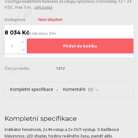
s konfigurovatelnými funkcemi 2x vstupy optočlenů s fotočlánky: 12 ÷ 24
V DC, max. 5 m...
celý popis
Dostupnost
Není skladem
8 034 Kč
6 640 Kč
bez DPH
Přidat do košíku
Číslo produktu:
1212
Kompletní specifikace
Komentáře
0
Kompletní specifikace
Indikátor hmotnosti, 2x IN-vstup a 2x OUT-výstup. 5-tlačítková
klávesnice, LED displej, hodiny reálného času, paměť alibi.