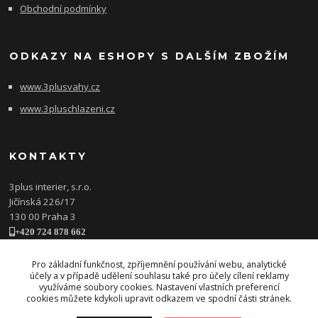
Obchodní podmínky
ODKAZY NA ESHOPY S DALŠÍM ZBOŽÍM
www.3plusvahy.cz
www.3pluschlazeni.cz
KONTAKTY
3plus interier, s.r.o.
Jičínská 226/17
130 00 Praha 3
+420 724 878 662
obchod@3plusinterier.cz
www.3plusinterier.cz
Pro základní funkčnost, zpříjemnění používání webu, analytické
účely a v případě udělení souhlasu také pro účely cílení reklamy
facebook
využíváme soubory cookies. Nastavení vlastních preferencí
cookies můžete kdykoli upravit odkazem ve spodní části stránek.