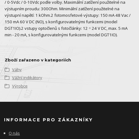
/ 0-5Vdc / 0-10Vdc podle volby. Maximální zatížení použitelné na
výstupním proudu: 300Ohm. Minimální zatížení použitelné na
výstupní napětí: 1 kOhm.2 fotomosfetové výstupy: 150 mA 48 Vac /
150 mA 60 V DC (NO), s konfigurovatelnými funkcemi (model
DGT1IO).2 vstupy optočlenů s fotočlánky: 12 ÷ 24 V DC, max. 5 mA
min - 20 mA, s konfigurovatelnými funkcemi (model DGT1IO).
Zboží zařazeno v kategoriích
Váhy
Vážní indikátory
Výrobce
INFORMACE PRO ZÁKAZNÍKY
O nás