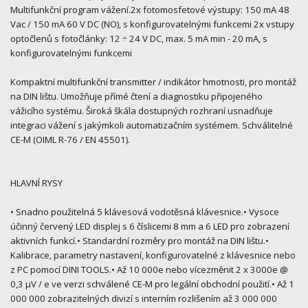
Multifunkční program vážení.2x fotomosfetové výstupy: 150 mA 48
Vac / 150 mA 60 V DC (NO), s konfigurovatelnými funkcemi 2x vstupy
optočlenů s fotočlánky: 12 ÷ 24 V DC, max. 5 mA min - 20 mA, s
konfigurovatelnými funkcemi
Kompaktní multifunkční transmitter / indikátor hmotnosti, pro montáž
na DIN lištu. Umožňuje přímé čtení a diagnostiku připojeného
vážicího systému. Široká škála dostupných rozhraní usnadňuje
integraci vážení s jakýmkoli automatizačním systémem. Schválitelné
CE-M (OIML R-76 / EN 45501).
HLAVNÍ RYSY
• Snadno použitelná 5 klávesová vodotěsná klávesnice.• Vysoce
účinný červený LED displej s 6 číslicemi 8 mm a 6 LED pro zobrazení
aktivních funkcí.• Standardní rozměry pro montáž na DIN lištu.•
Kalibrace, parametry nastavení, konfigurovatelné z klávesnice nebo
z PC pomocí DINI TOOLS.• Až 10 000e nebo vícezměnit 2 x 3000e @
0,3 µV / e ve verzi schválené CE-M pro legální obchodní použití.• Až 1
000 000 zobrazitelných divizí s interním rozlišením až 3 000 000