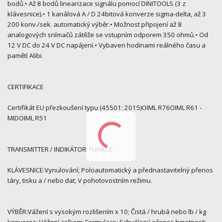
bodů.• Až 8 bodů linearizace signálu pomocí DINITOOLS (3 z
klávesnice).• 1 kanálová A / D 24bitová konverze sigma-delta, až 3
200 konv./sek. automatický výběr.• Možnost připojení až 8
analogových snímačů zátěže se vstupním odporem 350 ohmů.• Od
12 V DC do 24 V DC napájení.• Vybaven hodinami reálného času a
pamětí Alibi.
CERTIFIKACE
Certifikát EU přezkoušení typu (45501: 2015)OIML R76OIML R61 -
MIDOIML R51
TRANSMITTER / INDIKÁTOR: FUNKCE
KLÁVESNICE:Vynulování; Poloautomatický a přednastavitelný přenos
táry, tisku a / nebo dat; V pohotovostním režimu.
VÝBĚR:Vážení s vysokým rozlišením x 10; Čistá / hrubá nebo lb / kg