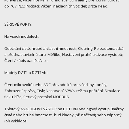
konverze; Vážení celkem; Formulace; Schválený přenos hmotnosti
do PC / PLC; Počítací; Vážení nákladních vozidel; Držte Peak.
SÉRIOVÉ PORTY:
Na všech modelech:
Odečítání čisté, hrubé a vlastní hmotnosti; Clearing; Poloautomatická
a přednastavitelná tara; Měřítko; Nastavení prahů aktivace výstupů;
Čtení / zápis paměti Alibi.
Modely DGT1 a DGT1AN:
Čtení mikrovoltů nebo ADC převodníků pro všechny kanály;
Zobrazení zprávy; Tisk; Nastavení APW v režimu počítání; Simulace
tlaku klíče; Sériový protokol MODBUS.
16bitový ANALOGOVÝ VÝSTUP na DGT1AN:Analogový výstup úměrný
čisté nebo hrubé hmotnosti, buď kladný (při načítání) nebo záporný
(při vykládce).