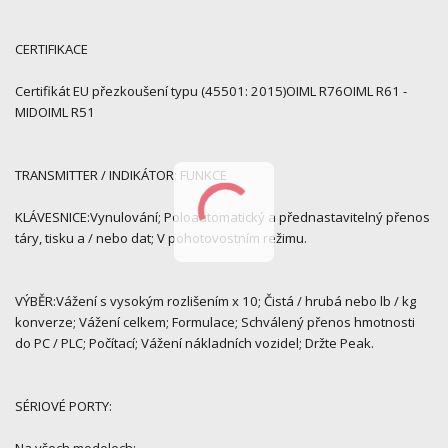
CERTIFIKACE
Certifikát EU přezkoušení typu (45501: 2015)OIML R76OIML R61 -
MIDOIML R51
TRANSMITTER / INDIKÁTOR: FUNKCE
KLÁVESNICE:Vynulování; Poloautomatický a přednastavitelný přenos
táry, tisku a / nebo dat; V pohotovostním režimu.
VÝBĚR:Vážení s vysokým rozlišením x 10; Čistá / hrubá nebo lb / kg
konverze; Vážení celkem; Formulace; Schválený přenos hmotnosti
do PC / PLC; Počítací; Vážení nákladních vozidel; Držte Peak.
SÉRIOVÉ PORTY: