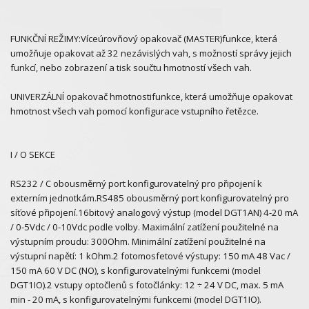
FUNKČNÍ REŽIMY:Víceúrovňový opakovač (MASTER)funkce, která
umožňuje opakovat až 32 nezávislých vah, s možností správy jejich
funkcí, nebo zobrazení a tisk součtu hmotností všech vah.
UNIVERZÁLNÍ opakovač hmotnostifunkce, která umožňuje opakovat
hmotnost všech vah pomocí konfigurace vstupního řetězce.
I / O SEKCE
RS232 / C obousměrný port konfigurovatelný pro připojení k
externím jednotkám.RS485 obousměrný port konfigurovatelný pro
síťové připojení.16bitový analogový výstup (model DGT1AN) 4-20 mA
/ 0-5Vdc / 0-10Vdc podle volby. Maximální zatížení použitelné na
výstupním proudu: 300Ohm. Minimální zatížení použitelné na
výstupní napětí: 1 kOhm.2 fotomosfetové výstupy: 150 mA 48 Vac /
150 mA 60 V DC (NO), s konfigurovatelnými funkcemi (model
DGT1IO).2 vstupy optočlenů s fotočlánky: 12 ÷ 24 V DC, max. 5 mA
min - 20 mA, s konfigurovatelnými funkcemi (model DGT1IO).