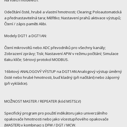
Na všech modelech:
Odečítání čisté, hrubé a vlastní hmotnosti; Clearing; Poloautomatická
a přednastavitelná tara; Měřítko; Nastavení prahů aktivace výstupů;
Čtení / zápis paměti Alibi.
Modely DGT1 a DGT1AN:
Čtení mikrovoltů nebo ADC převodníků pro všechny kanály;
Zobrazení zprávy; Tisk; Nastavení APW v režimu počítání; Simulace
tlaku klíče; Sériový protokol MODBUS.
16bitový ANALOGOVÝ VÝSTUP na DGT1AN:Analogový výstup úměrný
čisté nebo hrubé hmotnosti, buď kladný (při načítání) nebo záporný
(při vykládce).
MOŽNOST MASTER / REPEATER (kód MSTSLV)
Specifický program pro použití indikátoru jako univerzálního
opakovače hmotnosti nebo jako vícestupňového opakovače
(MASTER) v kombinaci s DFW / DGT / MCW.