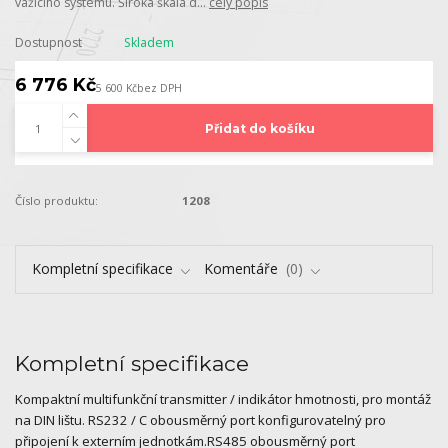
vážicího systému. Široká škála d...
celý popis
Dostupnost
Skladem
6 776 Kč
5 600 Kč
bez DPH
Přidat do košíku
Číslo produktu:
1208
Kompletní specifikace
Komentáře
0
Kompletní specifikace
Kompaktní multifunkční transmitter / indikátor hmotnosti, pro montáž
na DIN lištu. RS232 / C obousměrný port konfigurovatelný pro
připojení k externím jednotkám.RS485 obousměrný port