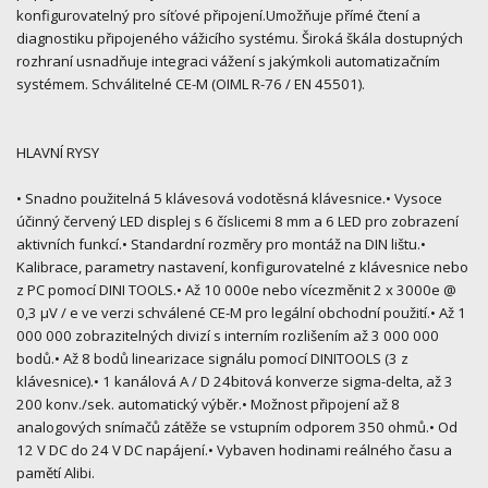
konfigurovatelný pro síťové připojení.Umožňuje přímé čtení a
diagnostiku připojeného vážicího systému. Široká škála dostupných
rozhraní usnadňuje integraci vážení s jakýmkoli automatizačním
systémem. Schválitelné CE-M (OIML R-76 / EN 45501).
HLAVNÍ RYSY
• Snadno použitelná 5 klávesová vodotěsná klávesnice.• Vysoce
účinný červený LED displej s 6 číslicemi 8 mm a 6 LED pro zobrazení
aktivních funkcí.• Standardní rozměry pro montáž na DIN lištu.•
Kalibrace, parametry nastavení, konfigurovatelné z klávesnice nebo
z PC pomocí DINI TOOLS.• Až 10 000e nebo vícezměnit 2 x 3000e @
0,3 µV / e ve verzi schválené CE-M pro legální obchodní použití.• Až 1
000 000 zobrazitelných divizí s interním rozlišením až 3 000 000
bodů.• Až 8 bodů linearizace signálu pomocí DINITOOLS (3 z
klávesnice).• 1 kanálová A / D 24bitová konverze sigma-delta, až 3
200 konv./sek. automatický výběr.• Možnost připojení až 8
analogových snímačů zátěže se vstupním odporem 350 ohmů.• Od
12 V DC do 24 V DC napájení.• Vybaven hodinami reálného času a
pamětí Alibi.