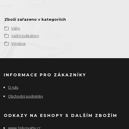
Zboží zařazeno v kategoriích
Váhy
Vážní indikátory
Výrobce
INFORMACE PRO ZÁKAZNÍKY
O nás
Obchodní podmínky
ODKAZY NA ESHOPY S DALŠÍM ZBOŽÍM
www.3plusvahy.cz