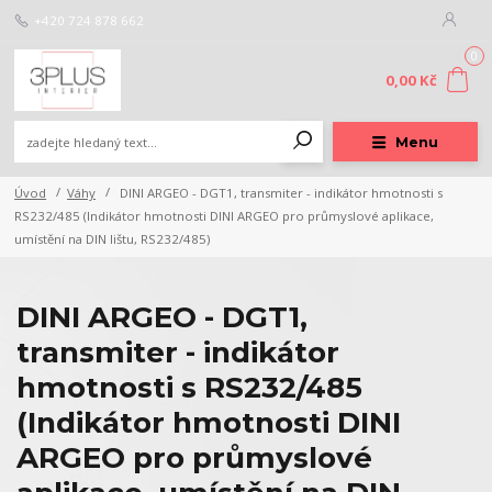
+420 724 878 662
0
0,00 Kč
Menu
Úvod
Váhy
DINI ARGEO - DGT1, transmiter - indikátor hmotnosti s
RS232/485 (Indikátor hmotnosti DINI ARGEO pro průmyslové aplikace,
umístění na DIN lištu, RS232/485)
DINI ARGEO - DGT1,
transmiter - indikátor
hmotnosti s RS232/485
(Indikátor hmotnosti DINI
ARGEO pro průmyslové