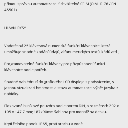
přímou správou automatizace. Schválitelné CE-M (OIML R-76 / EN
45501).
HLAVNÍ RYSY
Vodotěsná 25 klávesová numerická funkční klávesnice, která
umožňuje snadné zadání údajů, alfanumerických textů, kódů atd .;
Programovatelné funkční klávesy pro přizpůsobení funkcí
klávesnice podle potřeb.
Snadné nahlédnutí do grafického LCD displeje s podsvícením, s
jasnou vizualizací hmotnosti a stavu automatizace; výběr jazyka z
nabídky.
Eloxované hliníkové pouzdro podle norem DIN, o rozměrech 202 x
105 x 147,7 mm; 187x90mm šablona pro montáž na desku.
Krytí čelního panelu IP65, proti prachu a vodě.