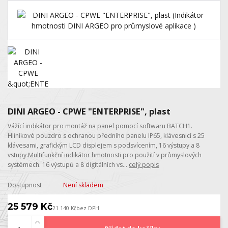
DINI ARGEO - CPWE "ENTERPRISE", plast
Vážící indikátor pro montáž na panel pomocí softwaru BATCH1.
Hliníkové pouzdro s ochranou předního panelu IP65, klávesnicí s 25
klávesami, grafickým LCD displejem s podsvícením, 16 výstupy a 8
vstupy.Multifunkční indikátor hmotnosti pro použití v průmyslových
systémech. 16 výstupů a 8 digitálních vs...
celý popis
Dostupnost
Není skladem
25 579 Kč
21 140 Kč
bez DPH