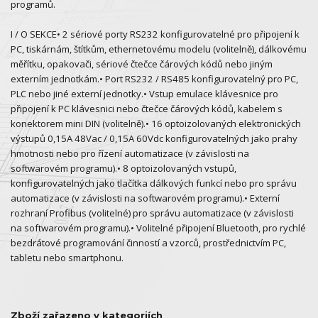
programů.
I / O SEKCE• 2 sériové porty RS232 konfigurovatelné pro připojení k
PC, tiskárnám, štítkům, ethernetovému modelu (volitelně), dálkovému
měřítku, opakovači, sériové čtečce čárových kódů nebo jiným
externím jednotkám.• Port RS232 / RS485 konfigurovatelný pro PC,
PLC nebo jiné externí jednotky.• Vstup emulace klávesnice pro
připojení k PC klávesnici nebo čtečce čárových kódů, kabelem s
konektorem mini DIN (volitelně).• 16 optoizolovaných elektronických
výstupů 0,15A 48Vac / 0,15A 60Vdc konfigurovatelných jako prahy
hmotnosti nebo pro řízení automatizace (v závislosti na
softwarovém programu).• 8 optoizolovaných vstupů,
konfigurovatelných jako tlačítka dálkových funkcí nebo pro správu
automatizace (v závislosti na softwarovém programu).• Externí
rozhraní Profibus (volitelné) pro správu automatizace (v závislosti
na softwarovém programu).• Volitelné připojení Bluetooth, pro rychlé
bezdrátové programování činností a vzorců, prostřednictvím PC,
tabletu nebo smartphonu.
Zboží zařazeno v kategoriích