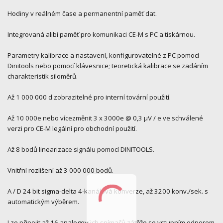
Hodiny v reálném čase a permanentní paměť dat.
Integrovaná alibi paměť pro komunikaci CE-M s PC a tiskárnou.
Parametry kalibrace a nastavení, konfigurovatelné z PC pomocí
Dinitools nebo pomocí klávesnice; teoretická kalibrace se zadáním
charakteristik siloměrů.
Až 1 000 000 d zobrazitelné pro interní tovární použití.
Až 10 000e nebo vícezměnit 3 x 3000e @ 0,3 µV / e ve schválené
verzi pro CE-M legální pro obchodní použití.
Až 8 bodů linearizace signálu pomocí DINITOOLS.
Vnitřní rozlišení až 3 000 000 bodů.
A / D 24 bit sigma-delta 4-kanálová konverze, až 3200 konv./sek. s
automatickým výběrem.
Lze připojit až 16 analogových snímačů zátěže se vstupním odporem