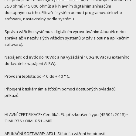
350 ohmů (45 000 ohmů) a k hlavním digitálním snímačům
dostupným na trhu. Filtrační systém pomocí programovatelného
softwaru, nastavitelný podle systému.
Správa vážicího systému s digitálním vyrovnáváním 4 buněk nebo
správa až 4 nezávislých vážicích systémů (v závislosti na aplikačním
softwaru).
Napájení: od 8Vdc do 40Vdc a na vyžádání 100-240Vac (u externího
dodavatele napájení ALSW).
Provozní teplota: od -10 do + 40 ° C.
Připojení k tiskárnám a štítkům pomocí dostupných ovladačů
příkazů.
HLAVNÍ CERTIFIKACE• Certifikát EU přezkoušení typu (45501: 2015) •
OIML R76 • OIML R51 - MID
APLIKAČNÍ SOFTWARE• AF01: Sčítání a vážení hmotností