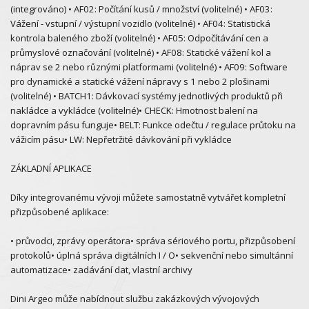
(integrováno) • AF02: Počítání kusů / množství (volitelné) • AF03:
Vážení - vstupní / výstupní vozidlo (volitelné) • AF04: Statistická
kontrola baleného zboží (volitelné) • AF05: Odpočítávání cen a
průmyslové označování (volitelné) • AF08: Statické vážení kol a
náprav se 2 nebo různými platformami (volitelné) • AF09: Software
pro dynamické a statické vážení nápravy s 1 nebo 2 plošinami
(volitelné) • BATCH1: Dávkovací systémy jednotlivých produktů při
nakládce a vykládce (volitelné)• CHECK: Hmotnost balení na
dopravním pásu funguje• BELT: Funkce odečtu / regulace průtoku na
vážicím pásu• LW: Nepřetržité dávkování při vykládce
ZÁKLADNÍ APLIKACE
Díky integrovanému vývoji můžete samostatně vytvářet kompletní
přizpůsobené aplikace:
• průvodci, zprávy operátora• správa sériového portu, přizpůsobení
protokolů• úplná správa digitálních I / O• sekvenční nebo simultánní
automatizace• zadávání dat, vlastní archivy
Dini Argeo může nabídnout službu zakázkových vývojových