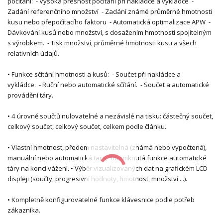
počítání: - Vysoká přesnost počítání při nakládce a vykládce -
Zadání referenčního množství - Zadání známé průměrné hmotnosti
kusu nebo přepočítacího faktoru - Automatická optimalizace APW -
Dávkování kusů nebo množství, s dosažením hmotnosti spojitelným
s výrobkem. - Tisk množství, průměrné hmotnosti kusu a všech
relativních údajů.
• Funkce sčítání hmotnosti a kusů: - Součet při nakládce a
vykládce. - Ruční nebo automatické sčítání. - Součet a automatické
provádění táry.
• 4 úrovně součtů nulovatelné a nezávislé na tisku: částečný součet,
celkový součet, celkový součet, celkem podle článku.
• Vlastní hmotnost, předem nastavitelná (známá nebo vypočtená),
manuální nebo automatická tara; odemknutá funkce automatické
táry na konci vážení. • Výběr vizualizovaných dat na grafickém LCD
displeji (součty, progresivní hodnoty, hmotnost, množství ...).
• Kompletně konfigurovatelné funkce klávesnice podle potřeb
zákazníka.