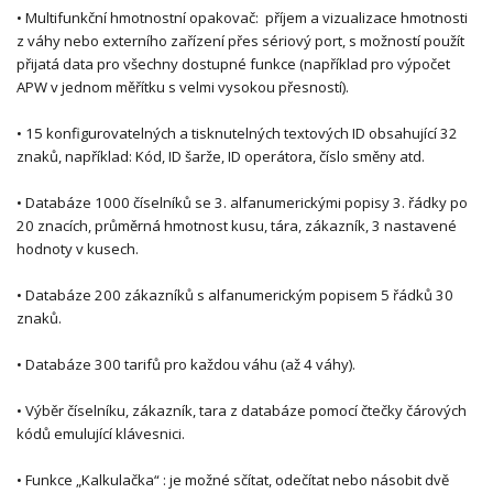
• Multifunkční hmotnostní opakovač: příjem a vizualizace hmotnosti
z váhy nebo externího zařízení přes sériový port, s možností použít
přijatá data pro všechny dostupné funkce (například pro výpočet
APW v jednom měřítku s velmi vysokou přesností).
• 15 konfigurovatelných a tisknutelných textových ID obsahující 32
znaků, například: Kód, ID šarže, ID operátora, číslo směny atd.
• Databáze 1000 číselníků se 3. alfanumerickými popisy 3. řádky po
20 znacích, průměrná hmotnost kusu, tára, zákazník, 3 nastavené
hodnoty v kusech.
• Databáze 200 zákazníků s alfanumerickým popisem 5 řádků 30
znaků.
• Databáze 300 tarifů pro každou váhu (až 4 váhy).
• Výběr číselníku, zákazník, tara z databáze pomocí čtečky čárových
kódů emulující klávesnici.
• Funkce „Kalkulačka“ : je možné sčítat, odečítat nebo násobit dvě