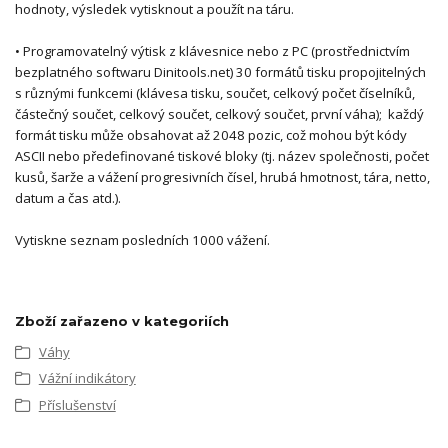
hodnoty, výsledek vytisknout a použít na táru.
• Programovatelný výtisk z klávesnice nebo z PC (prostřednictvím
bezplatného softwaru Dinitools.net) 30 formátů tisku propojitelných
s různými funkcemi (klávesa tisku, součet, celkový počet číselníků,
částečný součet, celkový součet, celkový součet, první váha); každý
formát tisku může obsahovat až 2048 pozic, což mohou být kódy
ASCII nebo předefinované tiskové bloky (tj. název společnosti, počet
kusů, šarže a vážení progresivních čísel, hrubá hmotnost, tára, netto,
datum a čas atd.).
Vytiskne seznam posledních 1000 vážení.
Zboží zařazeno v kategoriích
Váhy
Vážní indikátory
Příslušenství