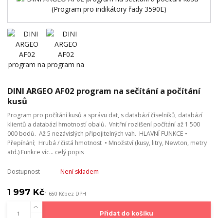
DINI ARGEO AF02 program na sečítání a počítání
kusů
Program pro počítání kusů a správu dat, s databází číselníků, databází
klientů a databází hmotností obalů. Vnitřní rozlišení počítání až 1 500
000 bodů. Až 5 nezávislých připojitelných vah. HLAVNÍ FUNKCE •
Přepínání; Hrubá / čistá hmotnost • Množství (kusy, litry, Newton, metry
atd.) Funkce víc...
celý popis
Dostupnost
Není skladem
1 997 Kč
1 650 Kč
bez DPH
Přidat do košíku