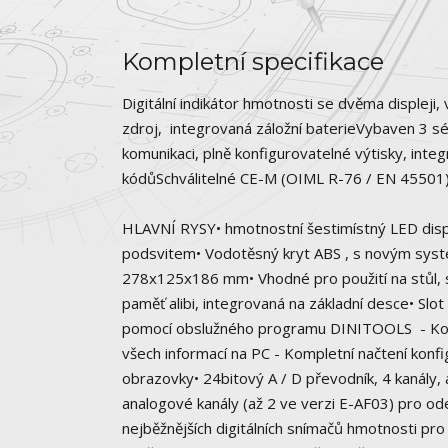
Kompletní specifikace
Digitální indikátor hmotnosti se dvěma displej
zdroj, integrovaná záložní baterieVybaven 3 s
komunikaci, plně konfigurovatelné výtisky, inte
kódůSchválitelné CE-M (OIML R-76 / EN 45501
HLAVNÍ RYSY• hmotnostní šestimístný LED displ
podsvitem• Vodotěsný kryt ABS , s novým syst
278x125x186 mm• Vhodné pro použití na stůl, s
paměť alibi, integrovaná na základní desce• Sl
pomocí obslužného programu DINITOOLS - Konfi
všech informací na PC - Kompletní načtení konfi
obrazovky• 24bitový A / D převodník, 4 kanály, 
analogové kanály (až 2 ve verzi E-AF03) pro ode
nejběžnějších digitálních snímačů hmotnosti pr