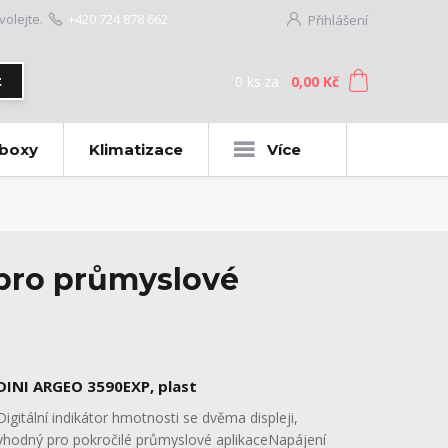
volejte.
+420 724 878 662
Přihlášení
0
ks
za
0,00 Kč
t
 boxy
Klimatizace
Více
 pro průmyslové
DINI ARGEO 3590EXP, plast
Digitální indikátor hmotnosti se dvěma displeji,
vhodný pro pokročilé průmyslové aplikaceNapájení