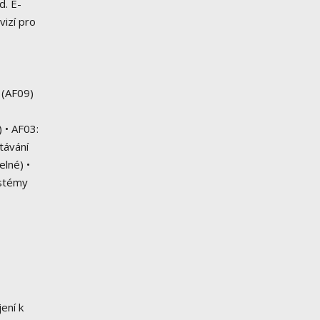
d. E-
vizí pro
 (AF09)
 • AF03:
ítávání
elné) •
ystémy
ení k