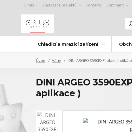
O nás
Realizace projektů
Kontakty
Sortiment
Chladicí a mrazicí zařízení
Obch
Úvod
Váhy
DINI ARGEO 3590EXP, plast (Indikáto
DINI ARGEO 3590EXP,
aplikace )