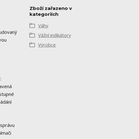
Zboží zařazeno v
kategoriích
Váhy
budovaný
Vážní indikátory
vou
Výrobce
:
bavená
ostupné
ládání
 správu
nímači