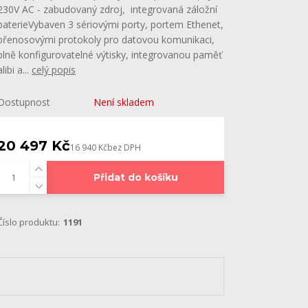
230V AC - zabudovaný zdroj, integrovaná záložní
baterieVybaven 3 sériovými porty, portem Ethenet,
přenosovými protokoly pro datovou komunikaci,
plně konfigurovatelné výtisky, integrovanou paměť
alibi a...
celý popis
Dostupnost
Není skladem
20 497 Kč
16 940 Kč
bez DPH
Přidat do košíku
Číslo produktu:
1191