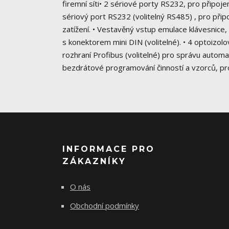
firemní síti• 2 sériové porty RS232, pro připoj
sériový port RS232 (volitelný RS485) , pro přip
zatížení. • Vestavěný vstup emulace klávesnice
s konektorem mini DIN (volitelné). • 4 optoizolov
rozhraní Profibus (volitelné) pro správu automa
bezdrátové programování činností a vzorců, pr
INFORMACE PRO
ZÁKAZNÍKY
O nás
Obchodní podmínky