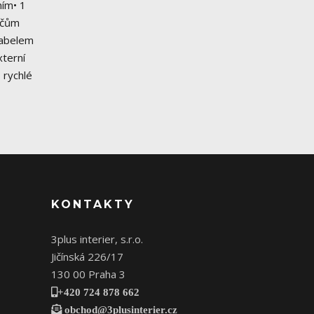
ním• 1
mačům
kabelem
xterní
 rychlé
KONTAKTY
3plus interier, s.r.o.
Jičínská 226/17
130 00 Praha 3
+420 724 878 662
obchod@3plusinterier.cz