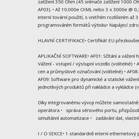
zatížení 350 Ohm (45 snímače zatížení 1000 Ohm)
AF03). • Až 10.000e OIML nebo 3 x 3000e @ 0,3 
interní tovární použití, s vnitřním rozlišením až 
programováním formátů výtisku• Napájecí zdro
HLAVNÍ CERTIFIKACE• Certifikát EU přezkoušen
APLIKAČNÍ SOFTWARE• AF01: Sčítání a vážení hmo
Vážení - vstupní / výstupní vozidlo (volitelné) •
cen a průmyslové označování (volitelné) • AF08:
AF09: Software pro dynamické a statické vážení
jednotlivých produktů při nakládce a vykládce (v
Díky integrovanému vývoji můžete samostatně 
operátora • správa sériového portu, přizpůsobe
simultánní automatizace • zadávání dat, vlastní
I / O SEKCE• 1 standardně interní ethernetový p