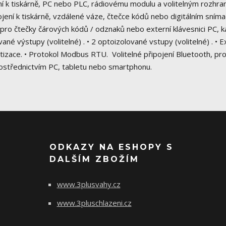
ení k tiskárně, PC nebo PLC, rádiovému modulu a volitelným rozhra
ojení k tiskárně, vzdálené váze, čtečce kódů nebo digitálním sní
, pro čtečky čárových kódů / odznaků nebo externí klávesnici PC, 
ané výstupy (volitelné) . • 2 optoizolované vstupy (volitelné) . • E
tizace. • Protokol Modbus RTU. Volitelné připojení Bluetooth, pro
ostřednictvím PC, tabletu nebo smartphonu.
ODKAZY NA ESHOPY S
DALŠÍM ZBOŽÍM
www.3plusvahy.cz
www.3pluschlazeni.cz