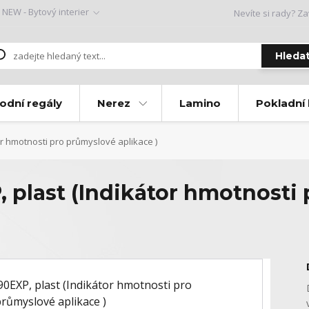
NEW - Bytový interier
Nevíte si rady? Za
Hleda
odní regály
Nerez
Lamino
Pokladní
r hmotnosti pro průmyslové aplikace )
 plast (Indikátor hmotnosti