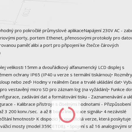
i, vhodný pro pokročilé průmyslové aplikaceNapájení 230V AC - za
ériovými porty, portem Ethenet, přenosovými protokoly pro dato
grovanou paměť alibi a port pro připojení ke čtečce čárových
)
ej velikosti 15mm a dvouřádkový alfanumerický LCD displej s
émem ochrany IP65 (IP40 u verze s termální tiskárnou)• Rozměry
loup nebo zeď• Hodiny v reálném čase a trvalé ukládání dat• Vy
ot pro vestavěný micro SD pro záznam log (na vyžádání)• Funkce d
gurace, zadávání dat a formátování tisku - Zaznamenávání a uk
gurace - Kalibrace přístroje s číselnými hodnotami - Přizpůsobení
až 3 200 konv./sec. a až 8 bodů linearizace signálu• 4 nezávislé
čítání hmotnosti• K dispozici je specifická verze, která poskytuje
o vážicí mosty (model 3590ETD8). • Spojení s až 16 analogovými s