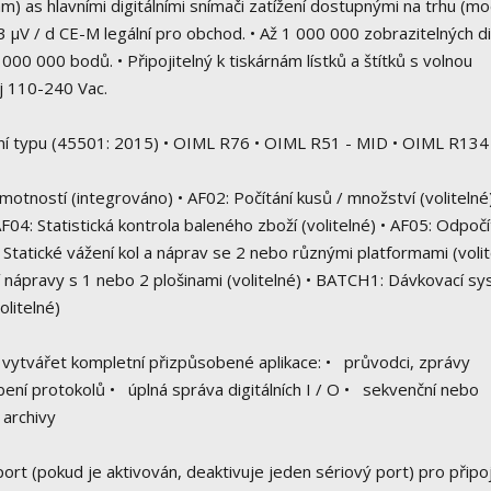
 as hlavními digitálními snímači zatížení dostupnými na trhu (mo
µV / d CE-M legální pro obchod. • Až 1 000 000 zobrazitelných di
3 000 000 bodů. • Připojitelný k tiskárnám lístků a štítků s volnou
j 110-240 Vac.
í typu (45501: 2015) • OIML R76 • OIML R51 - MID • OIML R134
tností (integrováno) • AF02: Počítání kusů / množství (volitelné)
 AF04: Statistická kontrola baleného zboží (volitelné) • AF05: Odpoč
 Statické vážení kol a náprav se 2 nebo různými platformami (volit
 nápravy s 1 nebo 2 plošinami (volitelné) • BATCH1: Dávkovací s
olitelné)
vytvářet kompletní přizpůsobené aplikace: • průvodci, zprávy
ní protokolů • úplná správa digitálních I / O • sekvenční nebo
 archivy
ort (pokud je aktivován, deaktivuje jeden sériový port) pro připoj