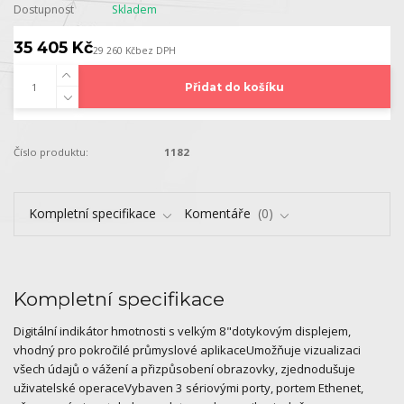
Dostupnost
Skladem
35 405 Kč
29 260 Kč
bez DPH
Přidat do košíku
Číslo produktu:
1182
Kompletní specifikace
Komentáře
0
Kompletní specifikace
Digitální indikátor hmotnosti s velkým 8"dotykovým displejem,
vhodný pro pokročilé průmyslové aplikaceUmožňuje vizualizaci
všech údajů o vážení a přizpůsobení obrazovky, zjednodušuje
uživatelské operaceVybaven 3 sériovými porty, portem Ethenet,