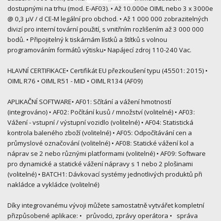
dostupnými na trhu (mod. E-AF03). • Až 10.000e OIML nebo 3 x 3000e
@ 0,3 µV / d CE-M legální pro obchod. • Až 1 000 000 zobrazitelných
divizí pro interní tovární použití, s vnitřním rozlišením až 3 000 000
bodů. • Připojitelný k tiskárnám lístků a štítků s volnou
programováním formátů výtisku• Napájecí zdroj 110-240 Vac.
HLAVNÍ CERTIFIKACE• Certifikát EU přezkoušení typu (45501: 2015) •
OIML R76 • OIML R51 - MID • OIML R134 (AF09)
APLIKAČNÍ SOFTWARE• AF01: Sčítání a vážení hmotností
(integrováno) • AF02: Počítání kusů / množství (volitelné) • AF03:
Vážení - vstupní / výstupní vozidlo (volitelné) • AF04: Statistická
kontrola baleného zboží (volitelné) • AF05: Odpočítávání cen a
průmyslové označování (volitelné) • AF08: Statické vážení kol a
náprav se 2 nebo různými platformami (volitelné) • AF09: Software
pro dynamické a statické vážení nápravy s 1 nebo 2 plošinami
(volitelné) • BATCH1: Dávkovací systémy jednotlivých produktů při
nakládce a vykládce (volitelné)
Díky integrovanému vývoji můžete samostatně vytvářet kompletní
přizpůsobené aplikace: • průvodci, zprávy operátora • správa