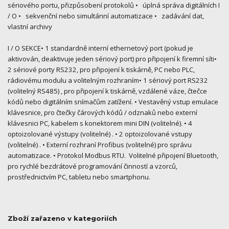
sériového portu, přizpůsobení protokolů • úplná správa digitálních I
/ O • sekvenční nebo simultánní automatizace • zadávání dat,
vlastní archivy
I / O SEKCE• 1 standardně interní ethernetový port (pokud je
aktivován, deaktivuje jeden sériový port) pro připojení k firemní síti•
2 sériové porty RS232, pro připojení k tiskárně, PC nebo PLC,
rádiovému modulu a volitelným rozhraním• 1 sériový port RS232
(volitelný RS485) , pro připojení k tiskárně, vzdálené váze, čtečce
kódů nebo digitálním snímačům zatížení. • Vestavěný vstup emulace
klávesnice, pro čtečky čárových kódů / odznaků nebo externí
klávesnici PC, kabelem s konektorem mini DIN (volitelné). • 4
optoizolované výstupy (volitelné) . • 2 optoizolované vstupy
(volitelné) . • Externí rozhraní Profibus (volitelné) pro správu
automatizace. • Protokol Modbus RTU. Volitelné připojení Bluetooth,
pro rychlé bezdrátové programování činností a vzorců,
prostřednictvím PC, tabletu nebo smartphonu.
Zboží zařazeno v kategoriích