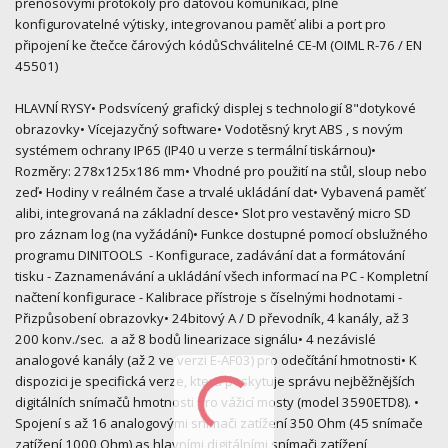
přenosovými protokoly pro datovou komunikaci, plně
konfigurovatelné výtisky, integrovanou paměť alibi a port pro
připojení ke čtečce čárových kódůSchválitelné CE-M (OIML R-76 / EN
45501)
HLAVNÍ RYSY• Podsvícený grafický displej s technologií 8"dotykové
obrazovky• Vícejazyčný software• Vodotěsný kryt ABS , s novým
systémem ochrany IP65 (IP40 u verze s termální tiskárnou)•
Rozměry: 278x125x186 mm• Vhodné pro použití na stůl, sloup nebo
zeď• Hodiny v reálném čase a trvalé ukládání dat• Vybavená paměť
alibi, integrovaná na základní desce• Slot pro vestavěný micro SD
pro záznam log (na vyžádání)• Funkce dostupné pomocí obslužného
programu DINITOOLS - Konfigurace, zadávání dat a formátování
tisku - Zaznamenávání a ukládání všech informací na PC - Kompletní
načtení konfigurace - Kalibrace přístroje s číselnými hodnotami -
Přizpůsobení obrazovky• 24bitový A / D převodník, 4 kanály, až 3
200 konv./sec. a až 8 bodů linearizace signálu• 4 nezávislé
analogové kanály (až 2 ve verzi E-AF03) pro odečítání hmotnosti• K
dispozici je specifická verze, která poskytuje správu nejběžnějších
digitálních snímačů hmotnosti pro vážicí mosty (model 3590ETD8). •
Spojení s až 16 analogovými snímači zatížení 350 Ohm (45 snímače
zatížení 1000 Ohm) as hlavními digitálními snímači zatížení