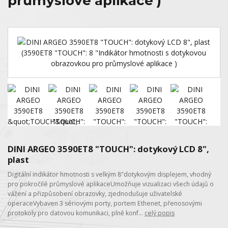
průmyslové aplikace )
DINI ARGEO 3590ET8 "TOUCH": dotykový LCD 8",
plast
Digitální indikátor hmotnosti s velkým 8"dotykovým displejem, vhodný
pro pokročilé průmyslové aplikaceUmožňuje vizualizaci všech údajů o
vážení a přizpůsobení obrazovky, zjednodušuje uživatelské
operaceVybaven 3 sériovými porty, portem Ethenet, přenosovými
protokoly pro datovou komunikaci, plně konf...
celý popis