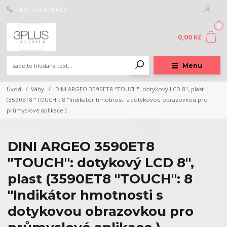
+420 724 878 662
0
0,00 Kč
Menu
Úvod
Váhy
DINI ARGEO 3590ET8 "TOUCH": dotykový LCD 8", plast
(3590ET8 "TOUCH": 8 "Indikátor hmotnosti s dotykovou obrazovkou pro
průmyslové aplikace )
DINI ARGEO 3590ET8
"TOUCH": dotykový LCD 8",
plast (3590ET8 "TOUCH": 8
"Indikátor hmotnosti s
dotykovou obrazovkou pro