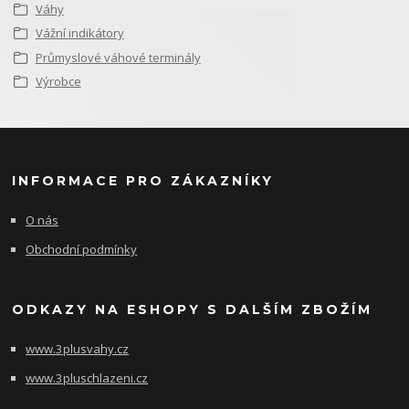
Váhy
Vážní indikátory
Průmyslové váhové terminály
Výrobce
INFORMACE PRO ZÁKAZNÍKY
O nás
Obchodní podmínky
ODKAZY NA ESHOPY S DALŠÍM ZBOŽÍM
www.3plusvahy.cz
www.3pluschlazeni.cz