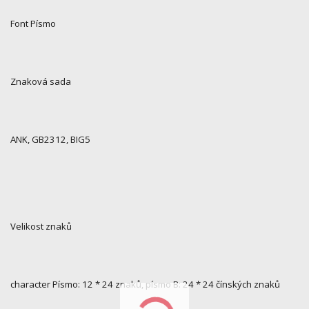
Font Písmo
Znaková sada
ANK, GB2312, BIG5
Velikost znaků
character Písmo: 12 * 24 znaků, písmo B: 24 * 24 čínských znaků