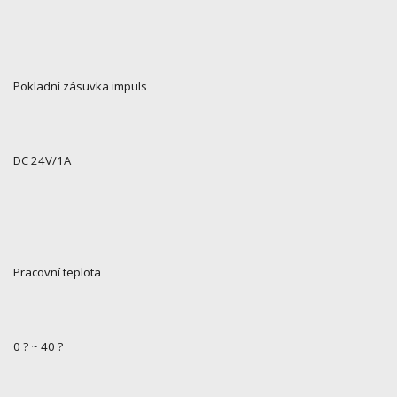
Pokladní zásuvka impuls
DC 24V/1A
Pracovní teplota
0 ? ~ 40 ?