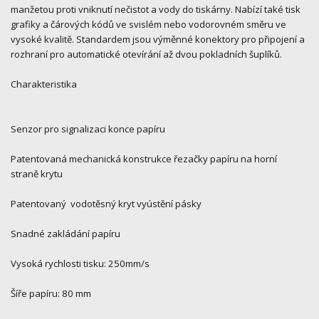
manžetou proti vniknutí nečistot a vody do tiskárny. Nabízí také tisk
grafiky a čárových kódů ve svislém nebo vodorovném směru ve
vysoké kvalitě. Standardem jsou výměnné konektory pro připojení a
rozhraní pro automatické otevírání až dvou pokladních šuplíků.
Charakteristika
Senzor pro signalizaci konce papíru
Patentovaná mechanická konstrukce řezačky papíru na horní
straně krytu
Patentovaný vodotěsný kryt vyústění pásky
Snadné zakládání papíru
Vysoká rychlosti tisku: 250mm/s
Šíře papíru: 80 mm