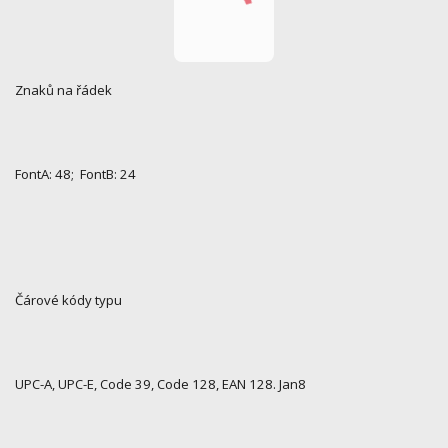
Znaků na řádek
FontA: 48; FontB: 24
Čárové kódy typu
UPC-A, UPC-E, Code 39, Code 128, EAN 128. Jan8