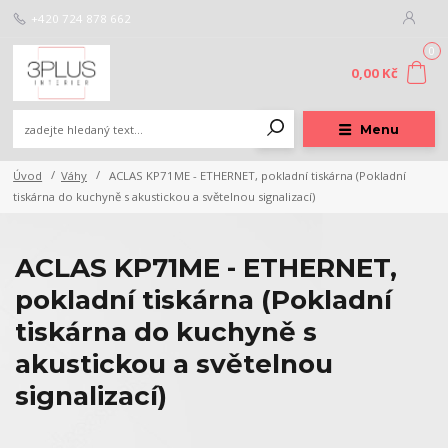
+420 724 878 662
0
0,00 Kč
Menu
Úvod
Váhy
ACLAS KP71ME - ETHERNET, pokladní tiskárna (Pokladní
tiskárna do kuchyně s akustickou a světelnou signalizací)
ACLAS KP71ME - ETHERNET,
pokladní tiskárna (Pokladní
tiskárna do kuchyně s
akustickou a světelnou
signalizací)